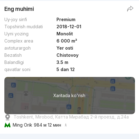
Eng muhimi
Uy-joy sinfi
Premium
Topshirish muddati
2018-12-01
Uyni yozing
Monolit
Complex area
6 000 m²
avtoturargoh
Yer osti
Bezatish
Chistovoy
Balandligi
3.5 m
qavatlar soni
5 dan 12
Xaritada ko'rish
Toshkent, Mirobod, Катта Мирабад 2-й проезд, д.24a
Ming Orik
984 м 12 мин
Reklama