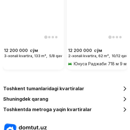
12 200 000
сўм
12 200 000
сўм
3-xonali kvartira, 133 m²,
5/8 qavat
2-xonali kvartira, 62 m²,
10/12 qava
For days
Юнуса Раджаби
718 м 9 ми
Toshkent tumanlaridagi kvartiralar
Shuningdek qarang
Toshkentda metroga yaqin kvartiralar