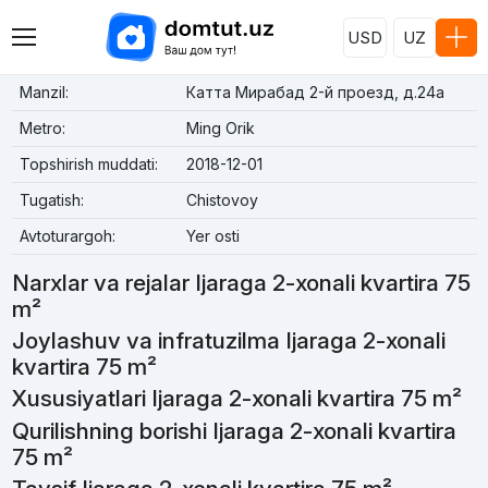
USD
UZ
Manzil:
Катта Мирабад 2-й проезд, д.24a
Metro:
Ming Orik
Topshirish muddati:
2018-12-01
Tugatish:
Chistovoy
Avtoturargoh:
Yer osti
Narxlar va rejalar Ijaraga 2-xonali kvartira 75
m²
Joylashuv va infratuzilma Ijaraga 2-xonali
kvartira 75 m²
Xususiyatlari Ijaraga 2-xonali kvartira 75 m²
Qurilishning borishi Ijaraga 2-xonali kvartira
75 m²