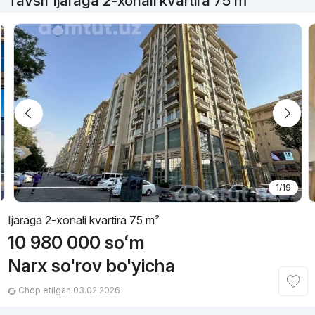
Tavsif Ijaraga 2-xonali kvartira 75 m²
1/19
Ijaraga 2-xonali kvartira 75 m²
10 980 000
soʻm
Narx so'rov bo'yicha
Chop etilgan 03.02.2026