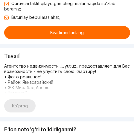
Quruvchi taklif qilayotgan chegirmalar haqida so‘zlab
beramiz;
Butunlay bepul maslahat;
Kvartirani tanlang
Tavsif
Агентство недвижимости _Uyut.uz_ предоставляет для Вас
возможность - не упустить свою квартиру!
• Фото реальное!
• Район: Яккасарайский
• ЖК Мирабад Авеню!
• Комнат: 2
• Этаж: 5
• Этажность: 12
Ko'proq
• площадь: 75м2
• Цена: 900 у.е.
Преимущества:
Новая - после ремонта квартира , есть вся необходимая
E'lon noto'g'ri to'ldirilganmi?
мебель и техника для комфортного проживания ,