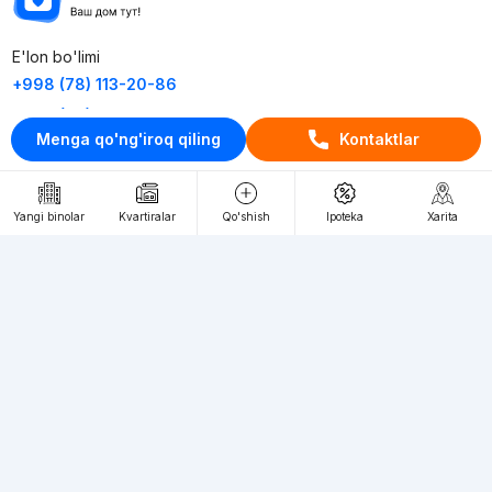
E'lon bo'limi
+998 (78) 113-20-86
+998 (93) 390-30-10
Menga qo'ng'iroq qiling
Kontaktlar
Пн-Пт. С 9:30 до 18:00
RU
UZ
Yangi binolar
Kvartiralar
Qo'shish
Ipoteka
Xarita
Kontaktlar
loyiha haqida
Webnow © loyihasi
Foydalanish shartlari
Maxfiylik siyosati
Ommaviy taklif