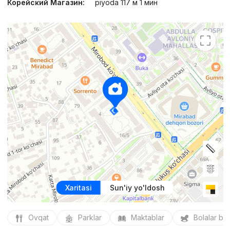
Корейский Магазин:
piyoda 117 м 1 мин
Xaritasi
Sun'iy yo'ldosh
Ovqat
Parklar
Maktablar
Bolalar bo