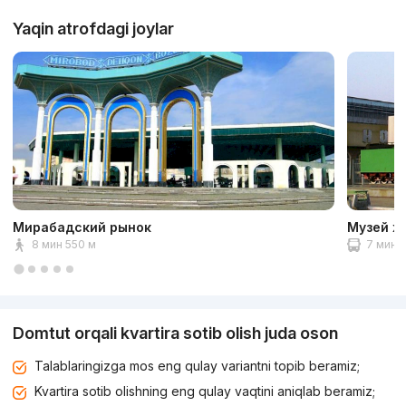
Yaqin atrofdagi joylar
Мирабадский рынок
Музей ж
8 мин 550 м
7 мин 2
Domtut orqali kvartira sotib olish juda oson
Talablaringizga mos eng qulay variantni topib beramiz;
Kvartira sotib olishning eng qulay vaqtini aniqlab beramiz;