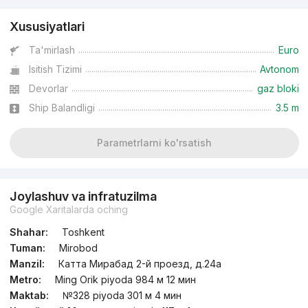
Xususiyatlari
Ta'mirlash
Euro
Isitish Tizimi
Avtonom
Devorlar
gaz bloki
Ship Balandligi
3.5 m
Parametrlarni ko'rsatish
Joylashuv va infratuzilma
Google Xaritalarda oching
Shahar:
Toshkent
Tuman:
Mirobod
Manzil:
Катта Мирабад 2-й проезд, д.24a
Metro:
Ming Orik piyoda 984 м 12 мин
Maktab:
№328 piyoda 301 м 4 мин