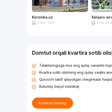
Korzinka.uz
Xalqaro air
2 min 1.3 km
5 min 2.4
Domtut orqali kvartira sotib oli
Talablaringizga mos eng qulay variantni top
Kvartira sotib olishning eng qulay vaqtini an
Quruvchi taklif qilayotgan chegirmalar haqid
Butunlay bepul maslahat;
Kvartirani tanlang