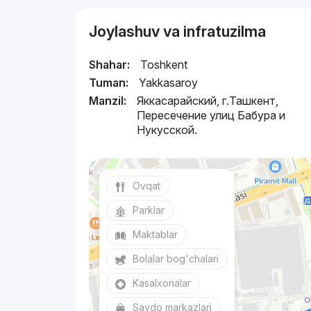
Joylashuv va infratuzilma
Shahar:
Toshkent
Tuman:
Yakkasaroy
Manzil:
Яккасарайский, г.Ташкент,
Пересечение улиц Бабура и
Нукусской.
Ovqat
Parklar
Maktablar
Bolalar bog'chalari
Kasalxonalar
Savdo markazlari