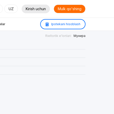
UZ
Kirish uchun
Mulk qo'shing
ilar
Ipotekani hisoblash
Rieltorlik e'lonlari:
Мунира