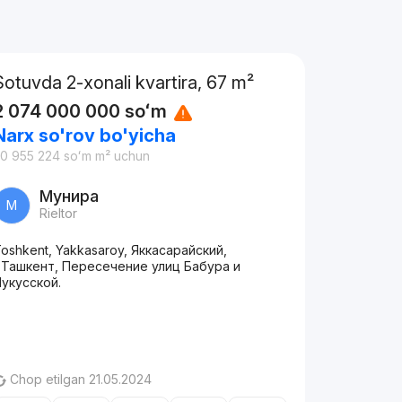
Sotuvda 2-xonali kvartira, 67 m²
2 074 000 000
soʻm
Narx so'rov bo'yicha
0 955 224
soʻm
m² uchun
Мунира
М
Rieltor
oshkent, Yakkasaroy, Яккасарайский,
.Ташкент, Пересечение улиц Бабура и
укусской.
Chop etilgan 21.05.2024