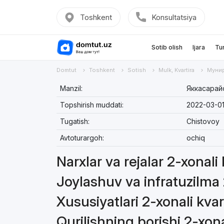
Toshkent
Konsultatsiya
Sotib olish
Ijara
Tu
Domtut
Toshkent
Sotish
Mulk, Kvartira
Муни
Manzil:
Яккасарайс
Topshirish muddati:
2022-03-0
Tugatish:
Chistovoy
Avtoturargoh:
ochiq
Narxlar va rejalar 2-xonali 
Joylashuv va infratuzilma 
Xususiyatlari 2-xonali kvar
Qurilishning borishi 2-xona