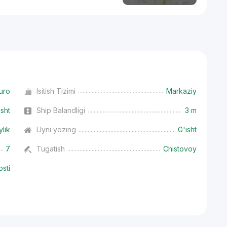
uro
Isitish Tizimi
Markaziy
isht
Ship Balandligi
3 m
ylik
Uyni yozing
G'isht
7
Tugatish
Chistovoy
osti