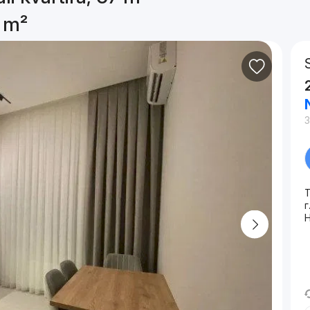
7 m²
3
T
г
Н