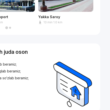
oport
Yakka Saroy
Askiya 
 km
13 min 1.0 km
5 min
sh juda oson
ib beramiz;
iqlab beramiz;
a so‘zlab beramiz;