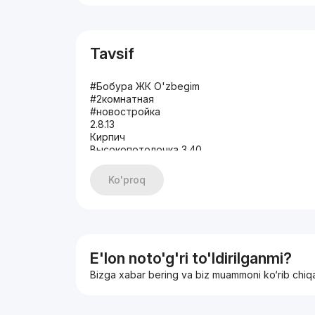
Tavsif
#Бобура ЖК O'zbegim
#2комнатная
#новостройка
2.8.13
Кирпич
Высокопотолочка 3.40
67 Кв.м
Раздельная
Ko'proq
Не торец
Балкон 1.20*2
Сан узел совмещённый
Все остаётся
Цена 170000
+998950649911
E'lon noto'g'ri to'ldirilganmi?
Bizga xabar bering va biz muammoni ko‘rib chiq