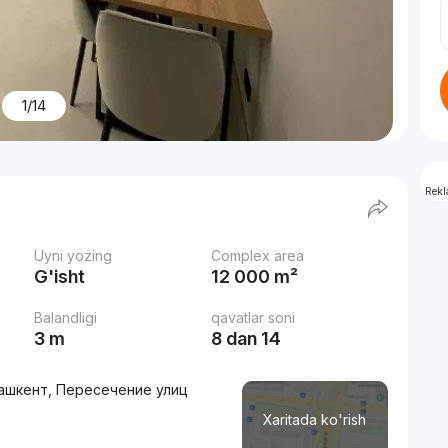
1/14
Rek
Uyni yozing
Complex area
G'isht
12 000 m²
Balandligi
qavatlar soni
3 m
8 dan 14
.Ташкент, Пересечение улиц
Xaritada ko'rish