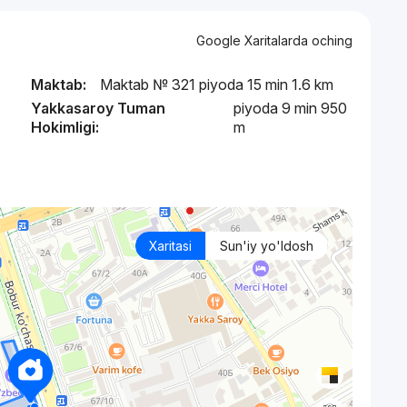
Google Xaritalarda oching
Maktab:
Maktab № 321 piyoda 15 min 1.6 km
Yakkasaroy Tuman
piyoda 9 min 950
Hokimligi:
m
Xaritasi
Sun'iy yo'ldosh