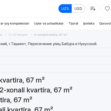
UZS
USD
rar-joy komplekslari
Uylar va uchastkalar
Tijorat
Ipoteka
Quruvch
ра
TJ «O’zbegim»
2-xonali kvartira, 67 m²
кий, г.Ташкент, Пересечение улиц Бабура и Нукусской.
1
kvartira, 67 m²
2-xonali kvartira, 67 m²
tira, 67 m²
li kvartira, 67 m²