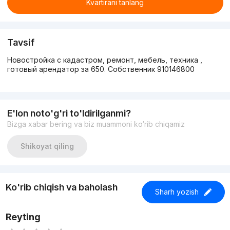
Kvartirani tanlang
Tavsif
Новостройка с кадастром, ремонт, мебель, техника ,
готовый арендатор за 650. Собственник 910146800
E'lon noto'g'ri to'ldirilganmi?
Bizga xabar bering va biz muammoni ko‘rib chiqamiz
Shikoyat qiling
Ko'rib chiqish va baholash
Sharh yozish
Reyting