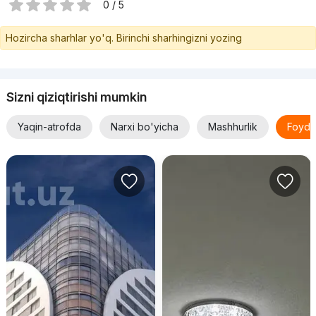
0 / 5
Hozircha sharhlar yo'q. Birinchi sharhingizni yozing
Sizni qiziqtirishi mumkin
Yaqin-atrofda
Narxi bo'yicha
Mashhurlik
Foyda