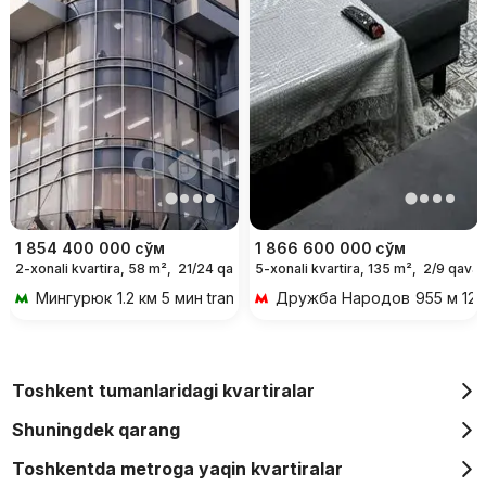
1 854 400 000
сўм
1 866 600 000
сўм
2-xonali kvartira, 58 m²,
21/24 qavat
5-xonali kvartira, 135 m²,
2/9 qavat
Мингурюк
1.2 км 5 мин transportda
Дружба Народов
955 м 12 
Toshkent tumanlaridagi kvartiralar
Shuningdek qarang
Toshkentda metroga yaqin kvartiralar