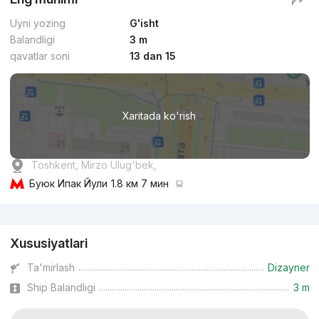
Uyni yozing
G'isht
Balandligi
3 m
qavatlar soni
13 dan 15
Xaritada ko'rish
Toshkent, Mirzo Ulug'bek,
Буюк Ипак Йули
1.8 км 7 мин
Reklama
Xususiyatlari
Ta'mirlash
Dizayner
Ship Balandligi
3 m