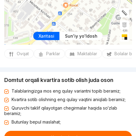
Xaritasi
Sun'iy yo'ldosh
Ovqat
Parklar
Maktablar
Bolalar bo
Domtut orqali kvartira sotib olish juda oson
Talablaringizga mos eng qulay variantni topib beramiz;
Kvartira sotib olishning eng qulay vaqtini aniqlab beramiz;
Quruvchi taklif qilayotgan chegirmalar haqida so‘zlab
beramiz;
Butunlay bepul maslahat;