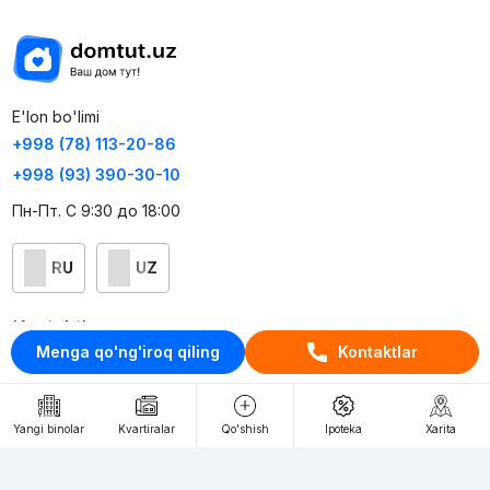
E'lon bo'limi
+998 (78) 113-20-86
+998 (93) 390-30-10
Пн-Пт. С 9:30 до 18:00
RU
UZ
Kontaktlar
Menga qo'ng'iroq qiling
Kontaktlar
loyiha haqida
Webnow © loyihasi
Yangi binolar
Kvartiralar
Qo'shish
Ipoteka
Xarita
Foydalanish shartlari
Maxfiylik siyosati