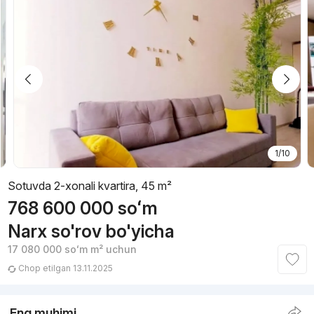
1/10
Sotuvda 2-xonali kvartira, 45 m²
768 600 000
soʻm
Narx so'rov bo'yicha
17 080 000
soʻm
m² uchun
Chop etilgan 13.11.2025
Eng muhimi