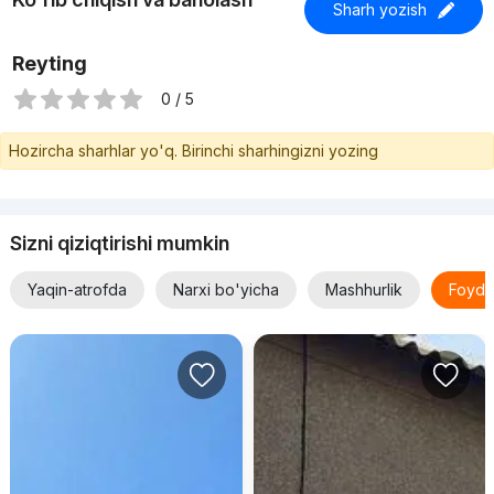
Sharh yozish
Reyting
0 / 5
Hozircha sharhlar yo'q. Birinchi sharhingizni yozing
Sizni qiziqtirishi mumkin
Yaqin-atrofda
Narxi bo'yicha
Mashhurlik
Foyda