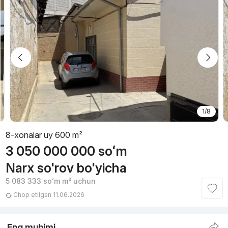
1/8
8-xonalar uy 600 m²
3 050 000 000
soʻm
Narx so'rov bo'yicha
5 083 333
soʻm
m² uchun
Chop etilgan 11.06.2026
Eng muhimi