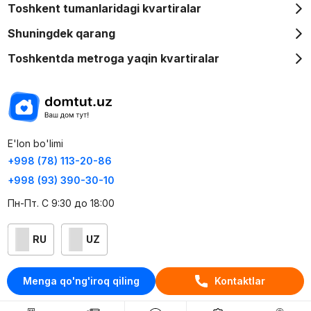
Toshkent tumanlaridagi kvartiralar
Shuningdek qarang
Toshkentda metroga yaqin kvartiralar
E'lon bo'limi
+998 (78) 113-20-86
+998 (93) 390-30-10
Пн-Пт. С 9:30 до 18:00
RU
UZ
Kontaktlar
Menga qo'ng'iroq qiling
Kontaktlar
loyiha haqida