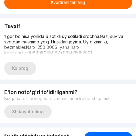
Kvartirani tanlang
Tavsif
1 gor bolnisa yonida 6 sotixli uy sotiladi srochna.Gaz, suv va
svetdan muammo yo‘q. Hujjatlari joyida. Uy o‘zimniki,
bezmakler.Narxi 250 000$, yana narxi
kelishiladi.+998998088987+998935152001
Ko'proq
E'lon noto'g'ri to'ldirilganmi?
Bizga xabar bering va biz muammoni ko‘rib chiqamiz
Shikoyat qiling
Ko'rib chiqish va baholash