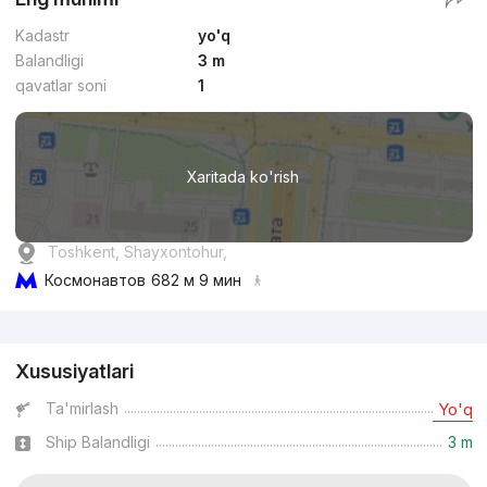
Kadastr
yo'q
Balandligi
3 m
qavatlar soni
1
Xaritada ko'rish
Toshkent, Shayxontohur,
Космонавтов
682 м 9 мин
Reklama
Xususiyatlari
Ta'mirlash
Yo'q
Ship Balandligi
3 m