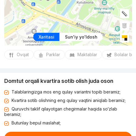
Xaritasi
Sun'iy yo'ldosh
Ovqat
Parklar
Maktablar
Bolalar bo
Domtut orqali kvartira sotib olish juda oson
Talablaringizga mos eng qulay variantni topib beramiz;
Kvartira sotib olishning eng qulay vaqtini aniqlab beramiz;
Quruvchi taklif qilayotgan chegirmalar haqida so‘zlab
beramiz;
Butunlay bepul maslahat;