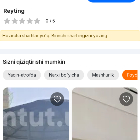
Reyting
0 / 5
Hozircha sharhlar yo'q. Birinchi sharhingizni yozing
Sizni qiziqtirishi mumkin
Yaqin-atrofda
Narxi bo'yicha
Mashhurlik
Foyda