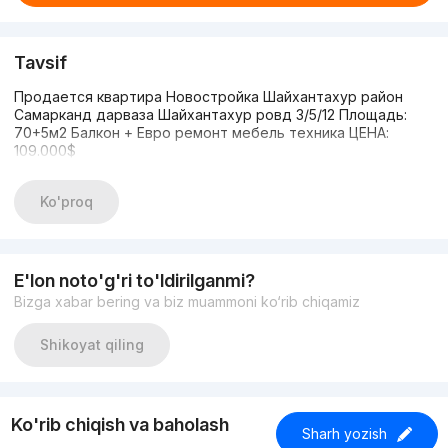
Tavsif
Продается квартира Новостройка Шайхантахур район
Самарканд дарваза Шайхантахур ровд 3/5/12 Площадь:
70+5м2 Балкон + Евро ремонт мебель техника ЦЕНА:
109.000$
Ko'proq
E'lon noto'g'ri to'ldirilganmi?
Bizga xabar bering va biz muammoni ko‘rib chiqamiz
Shikoyat qiling
Ko'rib chiqish va baholash
Sharh yozish