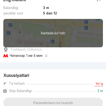
Balandligi
3 m
qavatlar soni
5 dan 12
Xaritada ko'rish
Toshkent, Chilonzor,
Чиланзар
1 км 4 мин
Reklama
Xususiyatlari
Ta'mirlash
Yo'q
Ship Balandligi
3 m
Parametrlarni ko'rsatish