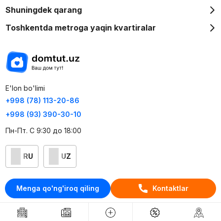
Shuningdek qarang
Toshkentda metroga yaqin kvartiralar
E'lon bo'limi
+998 (78) 113-20-86
+998 (93) 390-30-10
Пн-Пт. С 9:30 до 18:00
RU
UZ
Kontaktlar
Menga qo'ng'iroq qiling
Kontaktlar
loyiha haqida
Webnow © loyihasi