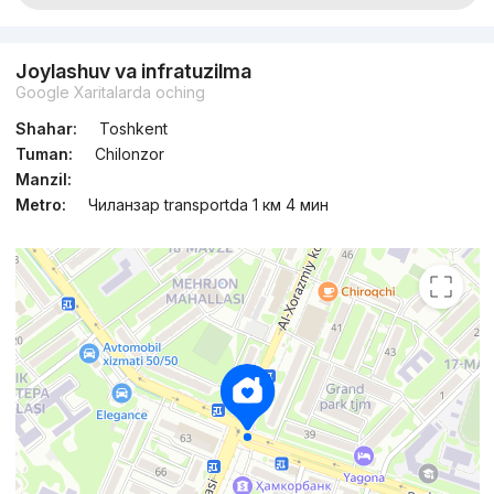
Joylashuv va infratuzilma
Google Xaritalarda oching
Shahar:
Toshkent
Tuman:
Chilonzor
Manzil:
Metro:
Чиланзар transportda 1 км 4 мин