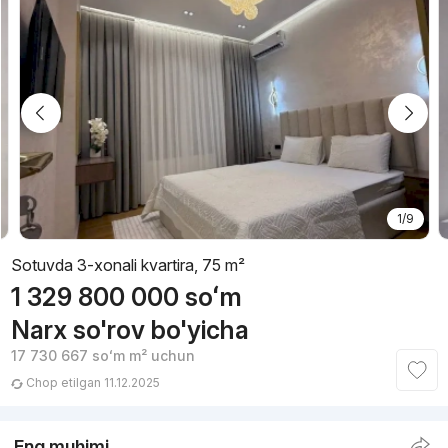
1/9
Sotuvda 3-xonali kvartira, 75 m²
1 329 800 000
soʻm
Narx so'rov bo'yicha
17 730 667
soʻm
m² uchun
Chop etilgan 11.12.2025
Eng muhimi