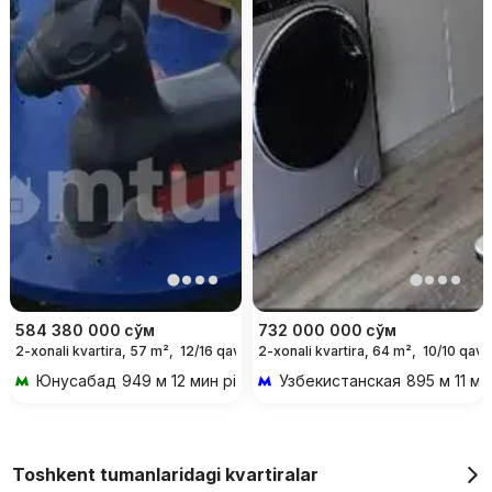
584 380 000
сўм
732 000 000
сўм
2-xonali kvartira, 57 m²,
12/16 qavat
2-xonali kvartira, 64 m²,
10/10 qava
Юнусабад
949 м 12 мин piyoda
Узбекистанская
895 м 11 ми
Toshkent tumanlaridagi kvartiralar