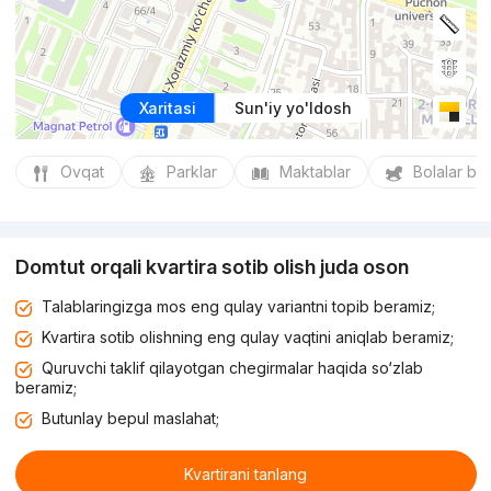
Xaritasi
Sun'iy yo'ldosh
Ovqat
Parklar
Maktablar
Bolalar bo
Domtut orqali kvartira sotib olish juda oson
Talablaringizga mos eng qulay variantni topib beramiz;
Kvartira sotib olishning eng qulay vaqtini aniqlab beramiz;
Quruvchi taklif qilayotgan chegirmalar haqida so‘zlab
beramiz;
Butunlay bepul maslahat;
Kvartirani tanlang