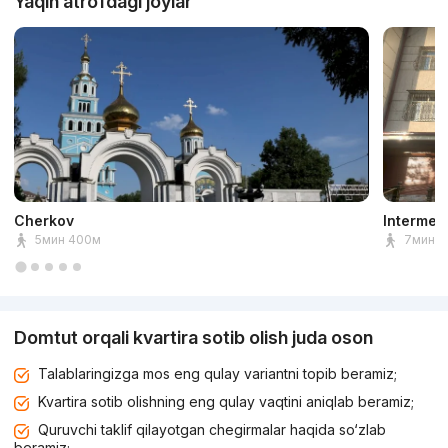
Yaqin atrofdagi joylar
Cherkov
Intermed
5мин 400м
7мин 5
Domtut orqali kvartira sotib olish juda oson
Talablaringizga mos eng qulay variantni topib beramiz;
Kvartira sotib olishning eng qulay vaqtini aniqlab beramiz;
Quruvchi taklif qilayotgan chegirmalar haqida so‘zlab
beramiz;