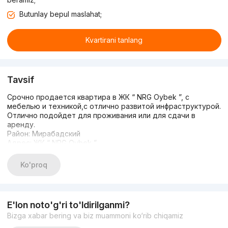
Butunlay bepul maslahat;
Kvartirani tanlang
Tavsif
Срочно продается квартира в ЖК “ NRG Oybek ”, с
мебелью и техникой,с отлично развитой инфраструктурой.
Отлично подойдет для проживания или для сдачи в
аренду.
Район: Мирабадский
Адрес: ЖК “ NRG Oybek ”
• Тип жилья: новостройка
• Комнат: 3
Ko'proq
• Площадь: 110m2
• Этаж: 11
• Этажность: 12
• Состояние: евроремонт
E'lon noto'g'ri to'ldirilganmi?
• Цена: 365000 у.е. торг
Bizga xabar bering va biz muammoni ko‘rib chiqamiz
(+)998.90.124.81.08
Если не подняли трубку напишите в Телеграм 24/7