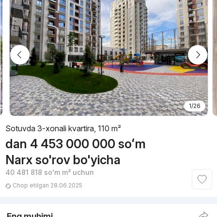
1/26
Sotuvda 3-xonali kvartira, 110 m²
dan
4 453 000 000
soʻm
Narx so'rov bo'yicha
40 481 818
soʻm
m² uchun
Chop etilgan 28.06.2025
Eng muhimi