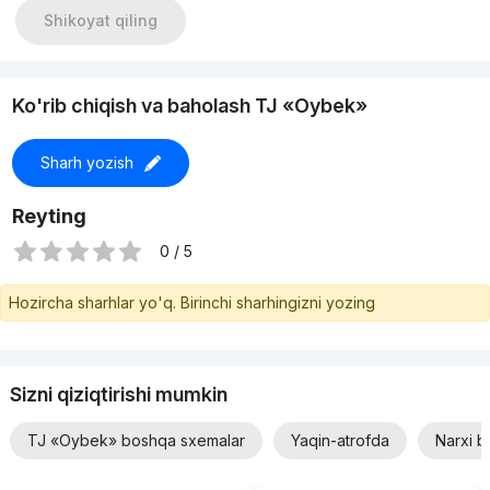
С уважением Алина.
Shikoyat qiling
t.me/legacy_alinas
Имеется также другие варианты по всему городу.
Перейдите по ссылке и выберите свою квартиру
t.me/legacyrealestate
Ko'rib chiqish va baholash TJ «Oybek»
Компания "LEGACY REAL ESTATE"
Sharh yozish
Reyting
0 / 5
Hozircha sharhlar yo'q. Birinchi sharhingizni yozing
Sizni qiziqtirishi mumkin
TJ «Oybek» boshqa sxemalar
Yaqin-atrofda
Narxi b