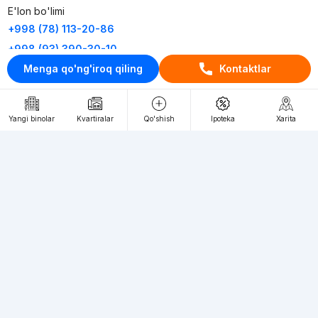
E'lon bo'limi
+998 (78) 113-20-86
+998 (93) 390-30-10
Menga qo'ng'iroq qiling
Kontaktlar
Пн-Пт. С 9:30 до 18:00
RU
UZ
Yangi binolar
Kvartiralar
Qo'shish
Ipoteka
Xarita
Kontaktlar
loyiha haqida
Webnow © loyihasi
Foydalanish shartlari
Maxfiylik siyosati
Ommaviy taklif