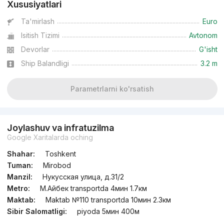
Xususiyatlari
Ta'mirlash
Euro
Isitish Tizimi
Avtonom
Devorlar
G'isht
Ship Balandligi
3.2 m
Parametrlarni ko'rsatish
Joylashuv va infratuzilma
Google Xaritalarda oching
Shahar:
Toshkent
Tuman:
Mirobod
Manzil:
Нукусская улица, д.31/2
Metro:
М.Айбек transportda 4мин 1.7км
Maktab:
Maktab №110 transportda 10мин 2.3км
Sibir Salomatligi:
piyoda 5мин 400м