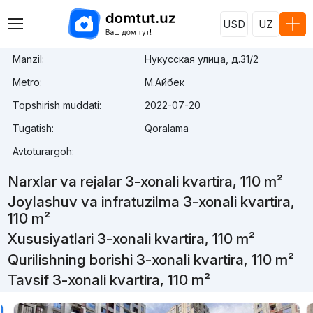
USD
UZ
Manzil:
Нукусская улица, д.31/2
Metro:
М.Айбек
Topshirish muddati:
2022-07-20
Tugatish:
Qoralama
Avtoturargoh:
Narxlar va rejalar 3-xonali kvartira, 110 m²
Joylashuv va infratuzilma 3-xonali kvartira,
110 m²
Xususiyatlari 3-xonali kvartira, 110 m²
Qurilishning borishi 3-xonali kvartira, 110 m²
Tavsif 3-xonali kvartira, 110 m²