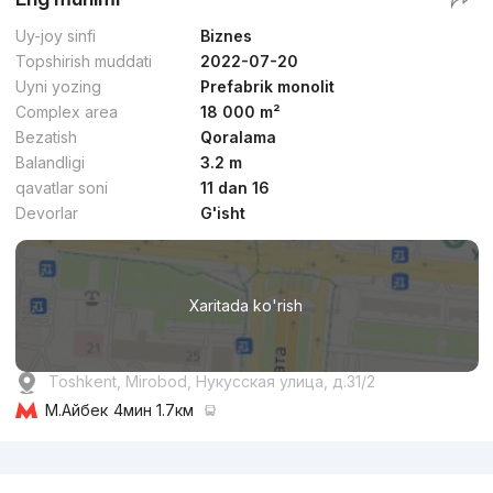
Uy-joy sinfi
Biznes
Topshirish muddati
2022-07-20
Uyni yozing
Prefabrik monolit
Complex area
18 000 m²
Bezatish
Qoralama
Balandligi
3.2 m
qavatlar soni
11 dan 16
Devorlar
G'isht
Xaritada ko'rish
Toshkent, Mirobod, Нукусская улица, д.31/2
М.Айбек
4мин 1.7км
Reklama