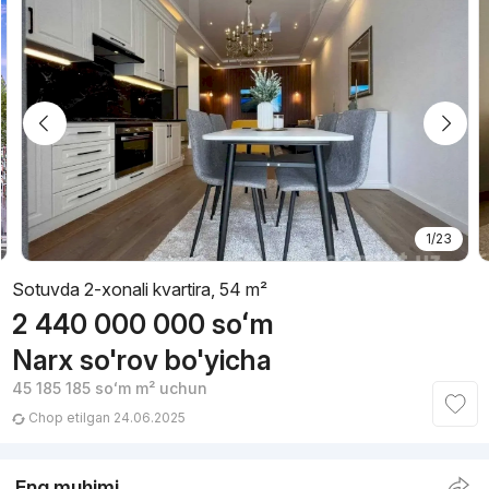
1/23
Sotuvda 2-xonali kvartira, 54 m²
2 440 000 000
soʻm
Narx so'rov bo'yicha
45 185 185
soʻm
m² uchun
Chop etilgan 24.06.2025
Eng muhimi