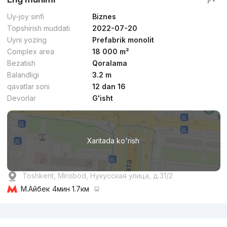
Uy-joy sinfi
Biznes
Topshirish muddati
2022-07-20
Uyni yozing
Prefabrik monolit
Complex area
18 000 m²
Bezatish
Qoralama
Balandligi
3.2 m
qavatlar soni
12 dan 16
Devorlar
G'isht
Xaritada ko'rish
Toshkent, Mirobod, Нукусская улица, д.31/2
М.Айбек
4мин 1.7км
Reklama