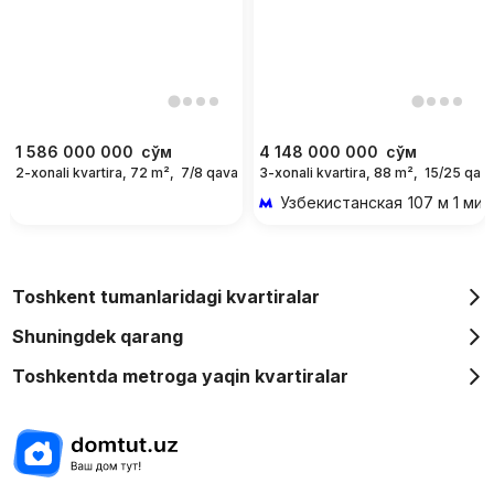
1 586 000 000
сўм
4 148 000 000
сўм
2-xonali kvartira, 72 m²,
7/8 qavat
3-xonali kvartira, 88 m²,
15/25 qava
Узбекистанская
107 м 1 мин
Toshkent tumanlaridagi kvartiralar
Shuningdek qarang
Toshkentda metroga yaqin kvartiralar