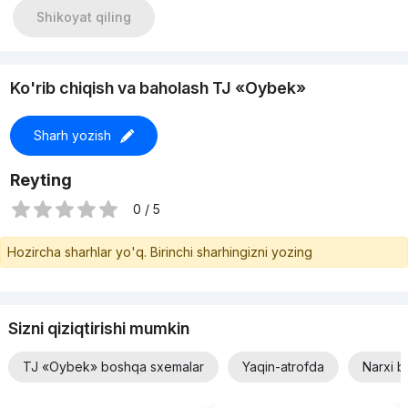
Shikoyat qiling
Ko'rib chiqish va baholash TJ «Oybek»
Sharh yozish
Reyting
0 / 5
Hozircha sharhlar yo'q. Birinchi sharhingizni yozing
Sizni qiziqtirishi mumkin
TJ «Oybek» boshqa sxemalar
Yaqin-atrofda
Narxi b