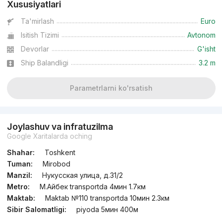
Xususiyatlari
Ta'mirlash
Euro
Isitish Tizimi
Avtonom
Devorlar
G'isht
Ship Balandligi
3.2 m
Parametrlarni ko'rsatish
Joylashuv va infratuzilma
Google Xaritalarda oching
Shahar:
Toshkent
Tuman:
Mirobod
Manzil:
Нукусская улица, д.31/2
Metro:
М.Айбек transportda 4мин 1.7км
Maktab:
Maktab №110 transportda 10мин 2.3км
Sibir Salomatligi:
piyoda 5мин 400м