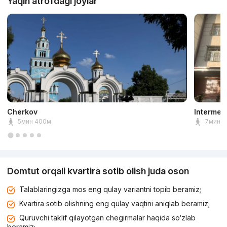
Yaqin atrofdagi joylar
Cherkov
Intermed
5мин 400м
7мин 5
Domtut orqali kvartira sotib olish juda oson
Talablaringizga mos eng qulay variantni topib beramiz;
Kvartira sotib olishning eng qulay vaqtini aniqlab beramiz;
Quruvchi taklif qilayotgan chegirmalar haqida so‘zlab
beramiz;