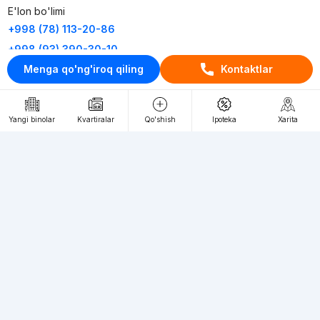
E'lon bo'limi
+998 (78) 113-20-86
+998 (93) 390-30-10
Menga qo'ng'iroq qiling
Kontaktlar
Пн-Пт. С 9:30 до 18:00
RU
UZ
Yangi binolar
Kvartiralar
Qo'shish
Ipoteka
Xarita
Kontaktlar
loyiha haqida
Webnow © loyihasi
Foydalanish shartlari
Maxfiylik siyosati
Ommaviy taklif