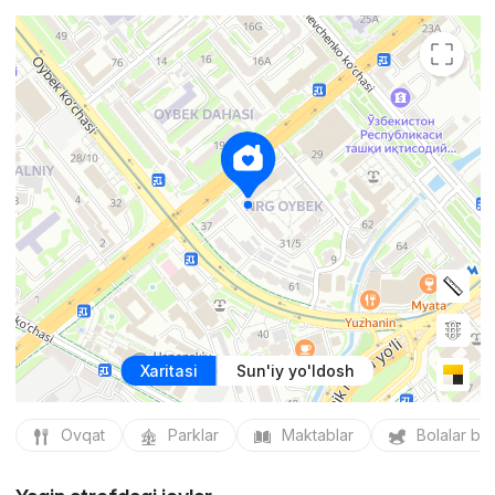
Xaritasi
Sun'iy yo'ldosh
Ovqat
Parklar
Maktablar
Bolalar bo