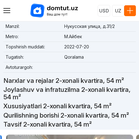
USD
UZ
Manzil:
Нукусская улица, д.31/2
Metro:
М.Айбек
Topshirish muddati:
2022-07-20
Tugatish:
Qoralama
Avtoturargoh:
Narxlar va rejalar 2-xonali kvartira, 54 m²
Joylashuv va infratuzilma 2-xonali kvartira,
54 m²
Xususiyatlari 2-xonali kvartira, 54 m²
Qurilishning borishi 2-xonali kvartira, 54 m²
Tavsif 2-xonali kvartira, 54 m²