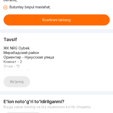
Butunlay bepul maslahat;
Kvartirani tanlang
Tavsif
ЖК NRG Oybek
Мирабадский район
Ориентир - Нукусская улица
Комнат - 2
Этаж - 12
Этажность - 16
Площадь - 54 кв.м
Состояние - С ремонтом, укомплектована мебелью и
Ko'proq
техникой
цена - 200 000 $
+998901181080
E'lon noto'g'ri to'ldirilganmi?
Bizga xabar bering va biz muammoni ko‘rib chiqamiz