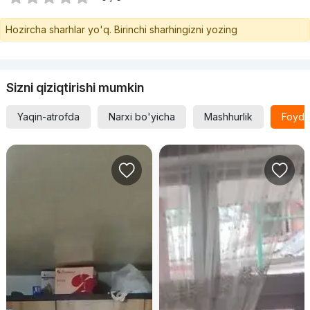
Hozircha sharhlar yo'q. Birinchi sharhingizni yozing
Sizni qiziqtirishi mumkin
Yaqin-atrofda
Narxi bo'yicha
Mashhurlik
Foyda