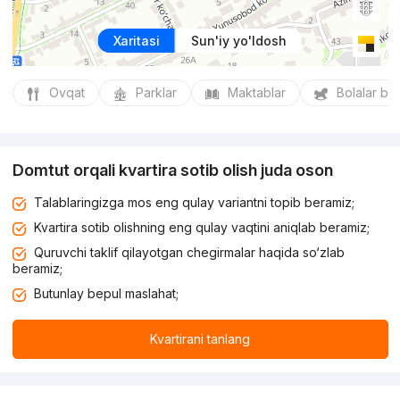
Xaritasi
Sun'iy yo'ldosh
Ovqat
Parklar
Maktablar
Bolalar bo
Domtut orqali kvartira sotib olish juda oson
Talablaringizga mos eng qulay variantni topib beramiz;
Kvartira sotib olishning eng qulay vaqtini aniqlab beramiz;
Quruvchi taklif qilayotgan chegirmalar haqida so‘zlab
beramiz;
Butunlay bepul maslahat;
Kvartirani tanlang