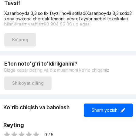
Tavsif
Xasanboyda 3,3 so tix fayzli hovli sotiladiXasanboyda 3,3 sotix3
xona owxona cherdakRemonti yevroTayyor mebel texnikalari
bilanKirasiz yashisiz90 904 06 06 ug egasi
Ko'proq
E'lon noto'g'ri to'ldirilganmi?
Bizga xabar bering va biz muammoni ko‘rib chiqamiz
Shikoyat qiling
Ko'rib chiqish va baholash
Sharh yozish
Reyting
0 / 5