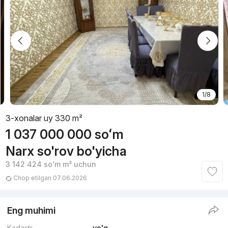
1/8
3-xonalar uy 330 m²
1 037 000 000
soʻm
Narx so'rov bo'yicha
3 142 424
soʻm
m² uchun
Chop etilgan 07.06.2026
Eng muhimi
Kadastr
yo'q