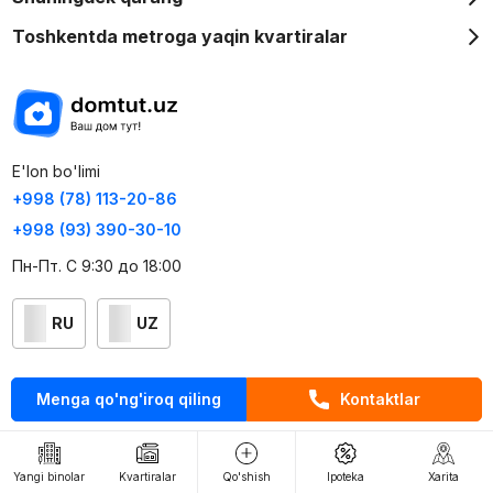
Toshkentda metroga yaqin kvartiralar
E'lon bo'limi
+998 (78) 113-20-86
+998 (93) 390-30-10
Пн-Пт. С 9:30 до 18:00
RU
UZ
Kontaktlar
Menga qo'ng'iroq qiling
Kontaktlar
loyiha haqida
Webnow © loyihasi
Yangi binolar
Kvartiralar
Qo'shish
Ipoteka
Xarita