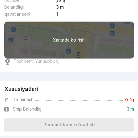
Balandligi
3 m
qavatlar soni
1
Xaritada ko'rish
Toshkent, Yunusobod,
Reklama
Xususiyatlari
Ta'mirlash
Yo'q
Ship Balandligi
3 m
Parametrlarni ko'rsatish