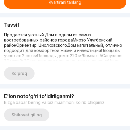
Kvartirani tanlang
Tavsif
Продается уютный Дом в одном из самых
востребованных районов городаМирзо Улугбекский
районОриентир: ЦиолковскогоДом капитальный, отлично
подходит для комфортной жизни и инвестицийПлощадь
участка: 2 соткиПлощадь дома: 220 м²Комнат: 5Санузлов:
3Этажей: 3Отличное соотношение цены и локацииЦена:
350 000 $+998944042044
Ko'proq
E'lon noto'g'ri to'ldirilganmi?
Bizga xabar bering va biz muammoni ko‘rib chiqamiz
Shikoyat qiling