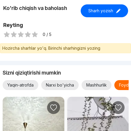
Ko'rib chiqish va baholash
Sharh yozish
Reyting
0 / 5
Hozircha sharhlar yo'q. Birinchi sharhingizni yozing
Sizni qiziqtirishi mumkin
Yaqin-atrofda
Narxi bo'yicha
Mashhurlik
Foyda