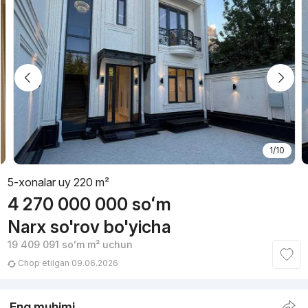
1/10
5-xonalar uy 220 m²
4 270 000 000
soʻm
Narx so'rov bo'yicha
19 409 091
soʻm
m² uchun
Chop etilgan 09.06.2026
Eng muhimi