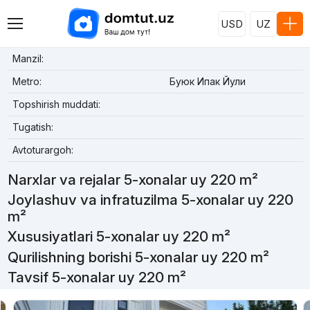
USD
UZ
Manzil:
Metro:
Буюк Ипак Йули
Topshirish muddati:
Tugatish:
Avtoturargoh:
Narxlar va rejalar 5-xonalar uy 220 m²
Joylashuv va infratuzilma 5-xonalar uy 220
m²
Xususiyatlari 5-xonalar uy 220 m²
Qurilishning borishi 5-xonalar uy 220 m²
Tavsif 5-xonalar uy 220 m²