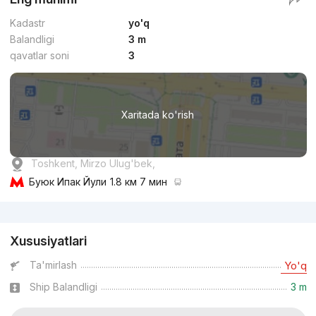
Kadastr
yo'q
Balandligi
3 m
qavatlar soni
3
Xaritada ko'rish
Toshkent, Mirzo Ulug'bek,
Буюк Ипак Йули
1.8 км 7 мин
Reklama
Xususiyatlari
Ta'mirlash
Yo'q
Ship Balandligi
3 m