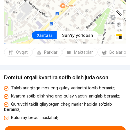
Xaritasi
Sun'iy yo'ldosh
Ovqat
Parklar
Maktablar
Bolalar bo
Domtut orqali kvartira sotib olish juda oson
Talablaringizga mos eng qulay variantni topib beramiz;
Kvartira sotib olishning eng qulay vaqtini aniqlab beramiz;
Quruvchi taklif qilayotgan chegirmalar haqida so‘zlab
beramiz;
Butunlay bepul maslahat;