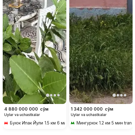
4 880 000 000
сўм
1 342 000 000
сўм
Uylar va uchastkalar
Uylar va uchastkalar
Буюк Ипак Йули
1.5 км 6 мин transportda
Мингурюк
1.2 км 5 мин trans