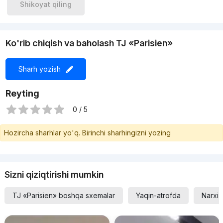
Shikoyat qiling
Ko'rib chiqish va baholash TJ «Parisien»
Sharh yozish
Reyting
0 / 5
Hozircha sharhlar yo'q. Birinchi sharhingizni yozing
Sizni qiziqtirishi mumkin
TJ «Parisien» boshqa sxemalar
Yaqin-atrofda
Narxi 