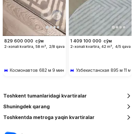
829 600 000
сўм
1 409 100 000
сўм
2-xonali kvartira, 58 m²,
2/8 qavat
2-xonali kvartira, 42 m²,
4/5 qavat
Космонавтов
682 м 9 мин piyoda
Узбекистанская
895 м 11 ми
Toshkent tumanlaridagi kvartiralar
Shuningdek qarang
Toshkentda metroga yaqin kvartiralar