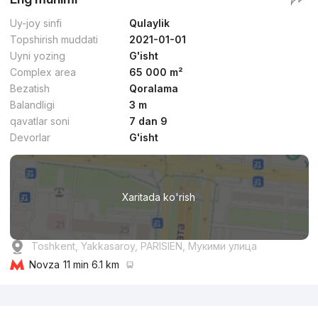
Uy-joy sinfi
Qulaylik
Topshirish muddati
2021-01-01
Uyni yozing
G'isht
Complex area
65 000 m²
Bezatish
Qoralama
Balandligi
3 m
qavatlar soni
7 dan 9
Devorlar
G'isht
Xaritada ko'rish
Toshkent, Yakkasaroy, PARISIEN, Мукими улица
Novza
11 min 6.1 km
Reklama