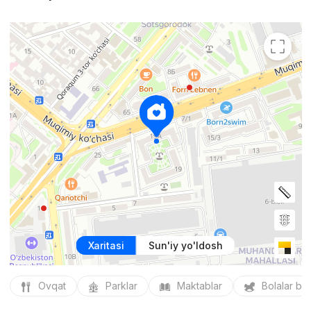
Xaritasi
Sun'iy yo'ldosh
Ovqat
Parklar
Maktablar
Bolalar bo