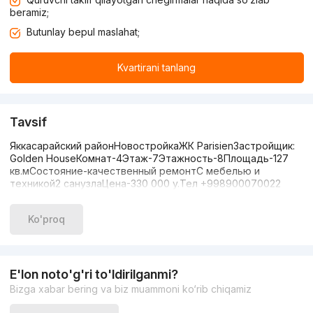
beramiz;
Butunlay bepul maslahat;
Kvartirani tanlang
Tavsif
Яккасарайский районНовостройкаЖК ParisienЗастройщик:
Golden HouseКомнат-4Этаж-7Этажность-8Площадь-127
кв.мСостояние-качественный ремонтС мебелью и
техникой2 санузлаЦена-330 000 y.Тел +998900070022
Ko'proq
E'lon noto'g'ri to'ldirilganmi?
Bizga xabar bering va biz muammoni ko‘rib chiqamiz