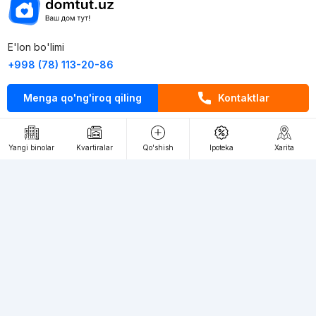
E'lon bo'limi
+998 (78) 113-20-86
+998 (93) 390-30-10
Menga qo'ng'iroq qiling
Kontaktlar
Пн-Пт. С 9:30 до 18:00
RU
UZ
Yangi binolar
Kvartiralar
Qo'shish
Ipoteka
Xarita
Kontaktlar
loyiha haqida
Webnow © loyihasi
Foydalanish shartlari
Maxfiylik siyosati
Ommaviy taklif