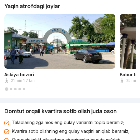
Yaqin atrofdagi joylar
Askiya bozori
Bobur bo
21 min 1.7 km
25 min 
Domtut orqali kvartira sotib olish juda oson
Talablaringizga mos eng qulay variantni topib beramiz;
Kvartira sotib olishning eng qulay vaqtini aniqlab beramiz;
Quruvchi taklif qilayotgan chegirmalar haqida so‘zlab