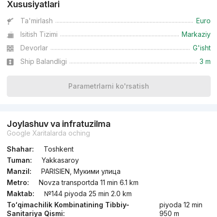
Xususiyatlari
Ta'mirlash
Euro
Isitish Tizimi
Markaziy
Devorlar
G'isht
Ship Balandligi
3 m
Parametrlarni ko'rsatish
Joylashuv va infratuzilma
Google Xaritalarda oching
Shahar:
Toshkent
Tuman:
Yakkasaroy
Manzil:
PARISIEN, Мукими улица
Metro:
Novza transportda 11 min 6.1 km
Maktab:
№144 piyoda 25 min 2.0 km
Toʻqimachilik Kombinatining Tibbiy-
piyoda 12 min
Sanitariya Qismi:
950 m