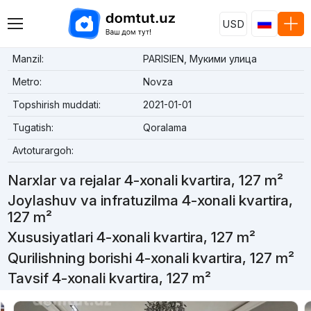
USD
Manzil:
PARISIEN, Мукими улица
Metro:
Novza
Topshirish muddati:
2021-01-01
Tugatish:
Qoralama
Avtoturargoh:
Narxlar va rejalar 4-xonali kvartira, 127 m²
Joylashuv va infratuzilma 4-xonali kvartira,
127 m²
Xususiyatlari 4-xonali kvartira, 127 m²
Qurilishning borishi 4-xonali kvartira, 127 m²
Tavsif 4-xonali kvartira, 127 m²