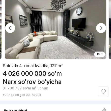
1/23
Sotuvda 4-xonali kvartira, 127 m²
4 026 000 000
soʻm
Narx so'rov bo'yicha
31 700 787
soʻm
m² uchun
Chop etilgan 09.12.2025
Eng muhimi