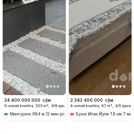
24 400 000 000
сўм
2 342 400 000
сўм
5-xonali kvartira, 323 m²,
9/9 qavat
4-xonali kvartira, 97 m²,
4/5 qavat
Мингурюк
984 м 12 мин piyoda
Буюк Ипак Йули
1.8 км 7 ми