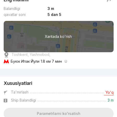
Balandligi
3 m
qavatlar soni
5 dan 5
Xaritada ko'rish
Toshkent, Yashnobod,
Буюк Ипак Йули
1.8 км 7 мин
Reklama
Xususiyatlari
Ta'mirlash
Yo'q
Ship Balandligi
3 m
Parametrlarni ko'rsatish