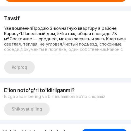
Tavsif
УведомленияПродаю 3-комнатную квартиру в районе
Карасу-1.Панельный дом, 5-й этаж, общая площадь 78
м².Состояние — среднее, можно заехать и жить.Квартира
светлая, тёплая, не угловая.Чистый подъезд, спокойные
соседи.Документы в порядке, один собственник.Район с
развитой инфраструктурой: магазины, транспорт, школа,
детский сад рядом.Цена 80 000 у.е., разумный торг при
просмотре.Просмотр по договорённости.Без
Ko'proq
посредников. Тел.: +998 507 882 972
E'lon noto'g'ri to'ldirilganmi?
Bizga xabar bering va biz muammoni ko‘rib chiqamiz
Shikoyat qiling