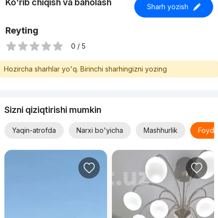
Ko'rib chiqish va baholash
Sharh yozish
Reyting
0 / 5
Hozircha sharhlar yo'q. Birinchi sharhingizni yozing
Sizni qiziqtirishi mumkin
Yaqin-atrofda
Narxi bo'yicha
Mashhurlik
Foyda