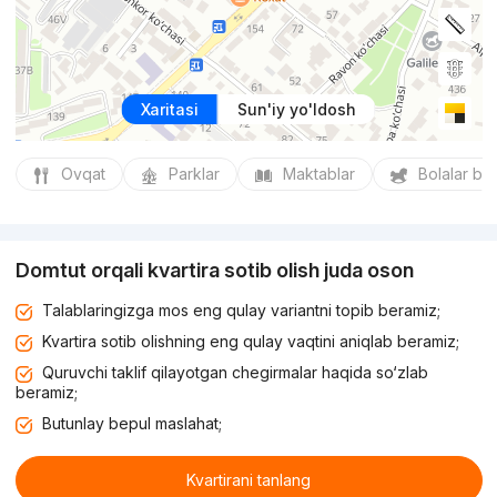
Xaritasi
Sun'iy yo'ldosh
Ovqat
Parklar
Maktablar
Bolalar bo
Domtut orqali kvartira sotib olish juda oson
Talablaringizga mos eng qulay variantni topib beramiz;
Kvartira sotib olishning eng qulay vaqtini aniqlab beramiz;
Quruvchi taklif qilayotgan chegirmalar haqida so‘zlab
beramiz;
Butunlay bepul maslahat;
Kvartirani tanlang