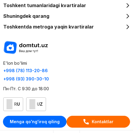
Toshkent tumanlaridagi kvartiralar
Shuningdek qarang
Toshkentda metroga yaqin kvartiralar
E'lon bo'limi
+998 (78) 113-20-86
+998 (93) 390-30-10
Пн-Пт. С 9:30 до 18:00
RU
UZ
Kontaktlar
Menga qo'ng'iroq qiling
Kontaktlar
loyiha haqida