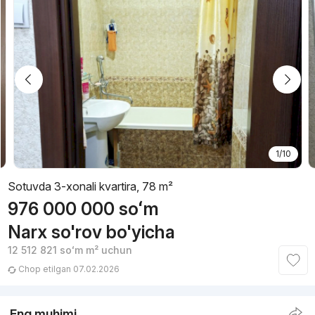
1/10
Sotuvda 3-xonali kvartira, 78 m²
976 000 000
soʻm
Narx so'rov bo'yicha
12 512 821
soʻm
m² uchun
Chop etilgan 07.02.2026
Eng muhimi