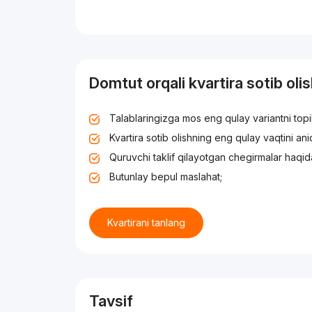
Domtut orqali kvartira sotib oli
Talablaringizga mos eng qulay variantni top
Kvartira sotib olishning eng qulay vaqtini an
Quruvchi taklif qilayotgan chegirmalar haqid
Butunlay bepul maslahat;
Kvartirani tanlang
Tavsif