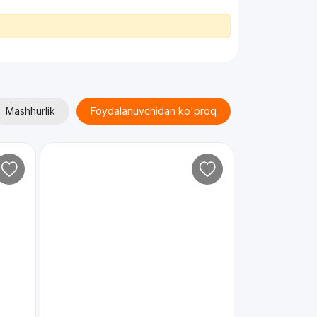
Mashhurlik
Foydalanuvchidan ko'proq