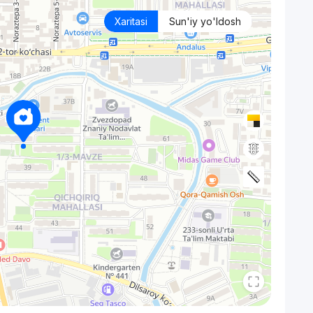
Xaritasi
Sun'iy yo'ldosh