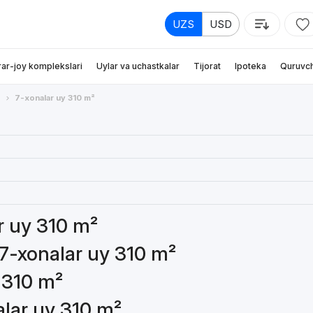
UZS
USD
rar-joy komplekslari
Uylar va uchastkalar
Tijorat
Ipoteka
Quruvch
7-xonalar uy 310 m²
ar uy 310 m²
 7-xonalar uy 310 m²
 310 m²
alar uy 310 m²