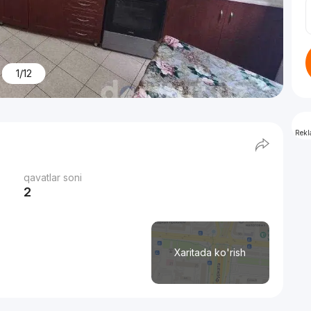
1/12
Rek
qavatlar soni
2
Xaritada ko'rish