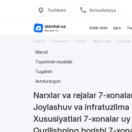
Toshkent
Konsultatsiya
Sotib olish
Ijara
Tu
Domtut
Toshkent
Sotish
Mulk, Uyda
Shuhrat
Manzil:
Topshirish muddati:
Tugatish:
Avtoturargoh:
Narxlar va rejalar 7-xonal
Joylashuv va infratuzilma
Xususiyatlari 7-xonalar uy
Qurilishning borishi 7-xon