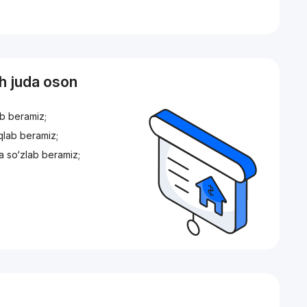
sh juda oson
ib beramiz;
iqlab beramiz;
a so‘zlab beramiz;