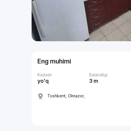
Eng muhimi
Kadastr
Balandligi
yo'q
3 m
Toshkent, Olmazor,