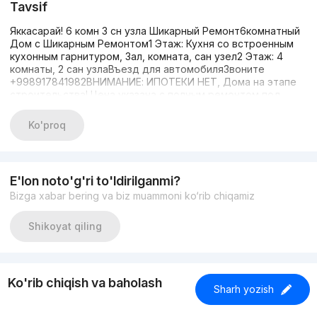
Tavsif
Яккасарай! 6 комн 3 сн узла Шикарный Ремонт6комнатный
Дом с Шикарным Ремонтом1 Этаж: Кухня со встроенным
кухонным гарнитуром, Зал, комната, сан узел2 Этаж: 4
комнаты, 2 сан узлаВъезд для автомобиляЗвоните
+998917841982ВНИМАНИЕ: ИПОТЕКИ НЕТ, Дома на этапе
строительства! Цена указана с полным ремонтом под
ключ + сантехника + встроенный кухонный гарнитур с
техникой, осветительные приборы — люстры, бра.
Ko'proq
E'lon noto'g'ri to'ldirilganmi?
Bizga xabar bering va biz muammoni ko‘rib chiqamiz
Shikoyat qiling
Ko'rib chiqish va baholash
Sharh yozish