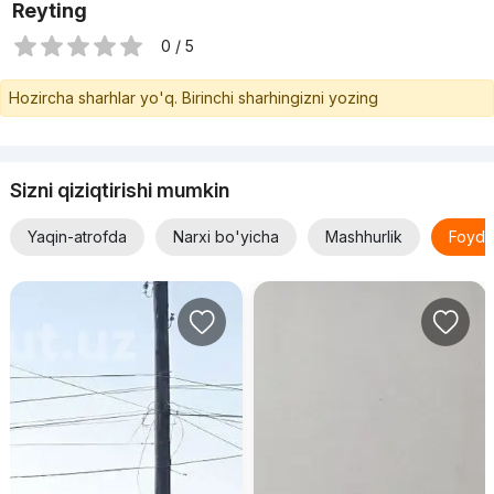
Reyting
0 / 5
Hozircha sharhlar yo'q. Birinchi sharhingizni yozing
Sizni qiziqtirishi mumkin
Yaqin-atrofda
Narxi bo'yicha
Mashhurlik
Foyda