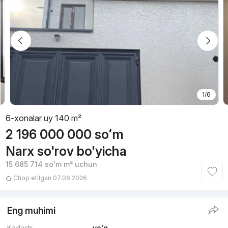
1/6
6-xonalar uy 140 m²
2 196 000 000
soʻm
Narx so'rov bo'yicha
15 685 714
soʻm
m² uchun
Chop etilgan 07.06.2026
Eng muhimi
Kadastr
yo'q