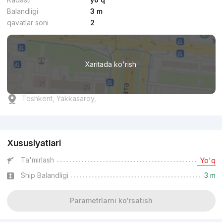
Balandligi
3 m
qavatlar soni
2
Xaritada ko'rish
Toshkent, Yakkasaroy,
Reklama
Xususiyatlari
Ta'mirlash
Yo'q
Ship Balandligi
3 m
Parametrlarni ko'rsatish