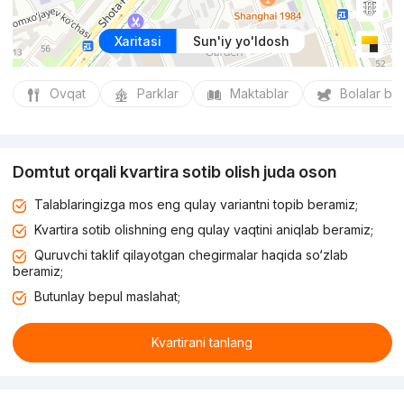
Xaritasi
Sun'iy yo'ldosh
Ovqat
Parklar
Maktablar
Bolalar bo
Domtut orqali kvartira sotib olish juda oson
Talablaringizga mos eng qulay variantni topib beramiz;
Kvartira sotib olishning eng qulay vaqtini aniqlab beramiz;
Quruvchi taklif qilayotgan chegirmalar haqida so‘zlab
beramiz;
Butunlay bepul maslahat;
Kvartirani tanlang