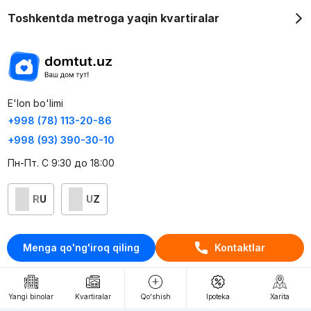
Toshkentda metroga yaqin kvartiralar
E'lon bo'limi
+998 (78) 113-20-86
+998 (93) 390-30-10
Пн-Пт. С 9:30 до 18:00
RU
UZ
Kontaktlar
Menga qo'ng'iroq qiling
Kontaktlar
loyiha haqida
Webnow © loyihasi
Yangi binolar
Kvartiralar
Qo'shish
Ipoteka
Xarita