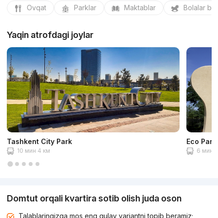
Ovqat
Parklar
Maktablar
Bolalar bo
Yaqin atrofdagi joylar
Tashkent City Park
Eco Park
10 мин 4 км
6 мин 2
Domtut orqali kvartira sotib olish juda oson
Talablaringizga mos eng qulay variantni topib beramiz;