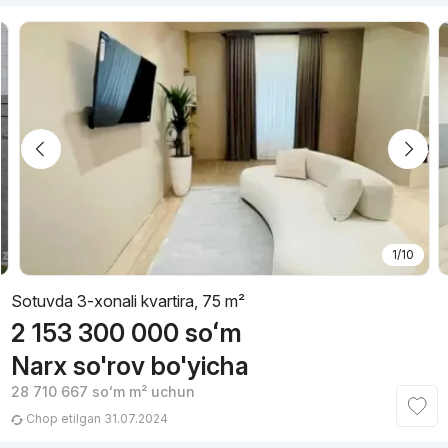
1/10
Sotuvda 3-xonali kvartira, 75 m²
2 153 300 000
soʻm
Narx so'rov bo'yicha
28 710 667
soʻm
m² uchun
Chop etilgan 31.07.2024