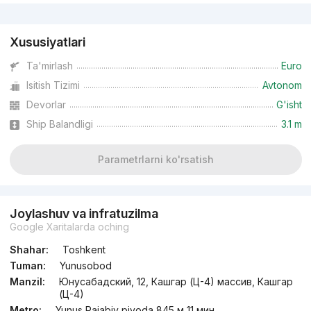
Reklama
Xususiyatlari
Ta'mirlash
Euro
Isitish Tizimi
Avtonom
Devorlar
G'isht
Ship Balandligi
3.1 m
Parametrlarni ko'rsatish
Joylashuv va infratuzilma
Google Xaritalarda oching
Shahar:
Toshkent
Tuman:
Yunusobod
Manzil:
Юнусабадский, 12, Кашгар (Ц-4) массив, Кашгар
(Ц-4)
Metro:
Yunus Rajabiy piyoda 845 м 11 мин