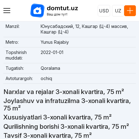
USD
UZ
Manzil:
Юнусабадский, 12, Кашгар (Ц-4) массив,
Кашгар (Ц-4)
Metro:
Yunus Rajabiy
Topshirish
2022-01-01
muddati:
Tugatish:
Qoralama
Avtoturargoh:
ochiq
Narxlar va rejalar 3-xonali kvartira, 75 m²
Joylashuv va infratuzilma 3-xonali kvartira,
75 m²
Xususiyatlari 3-xonali kvartira, 75 m²
Qurilishning borishi 3-xonali kvartira, 75 m²
Tavsif 3-xonali kvartira, 75 m²