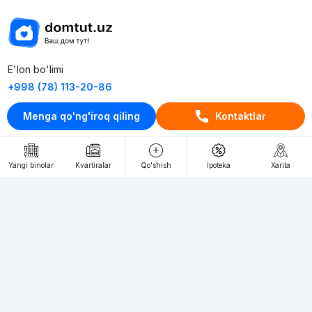
E'lon bo'limi
+998 (78) 113-20-86
+998 (93) 390-30-10
Menga qo'ng'iroq qiling
Kontaktlar
Пн-Пт. С 9:30 до 18:00
RU
UZ
Yangi binolar
Kvartiralar
Qo'shish
Ipoteka
Xarita
Kontaktlar
loyiha haqida
Webnow © loyihasi
Foydalanish shartlari
Maxfiylik siyosati