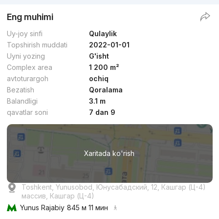
Eng muhimi
Uy-joy sinfi
Qulaylik
Topshirish muddati
2022-01-01
Uyni yozing
G'isht
Complex area
1 200 m²
avtoturargoh
ochiq
Bezatish
Qoralama
Balandligi
3.1 m
qavatlar soni
7 dan 9
Xaritada ko'rish
Toshkent, Yunusobod, Юнусабадский, 12, Кашгар (Ц-4)
массив, Кашгар (Ц-4)
Yunus Rajabiy
845 м 11 мин