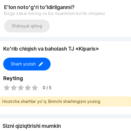
Больше квартир на нашем телеграмм канале:
E'lon noto'g'ri to'ldirilganmi?
HBH База квартир
Bizga xabar bering va biz muammoni ko‘rib chiqamiz
Shikoyat qiling
Ko'rib chiqish va baholash TJ «Kiparis»
Sharh yozish
Reyting
0 / 5
Hozircha sharhlar yo'q. Birinchi sharhingizni yozing
Sizni qiziqtirishi mumkin