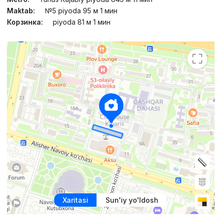
Maktab:
№5 piyoda 95 м 1 мин
Корзинка:
piyoda 81 м 1 мин
Xaritasi
Sun'iy yo'ldosh