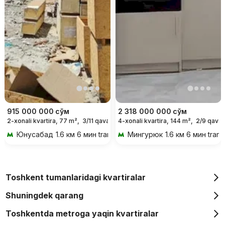
915 000 000
сўм
2 318 000 000
сўм
2-xonali kvartira, 77 m²,
3/11 qavat
4-xonali kvartira, 144 m²,
2/9 qavat
Юнусабад
1.6 км 6 мин transportda
Мингурюк
1.6 км 6 мин tran
Toshkent tumanlaridagi kvartiralar
Shuningdek qarang
Toshkentda metroga yaqin kvartiralar