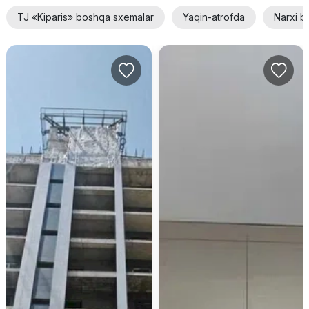
TJ «Kiparis» boshqa sxemalar
Yaqin-atrofda
Narxi b