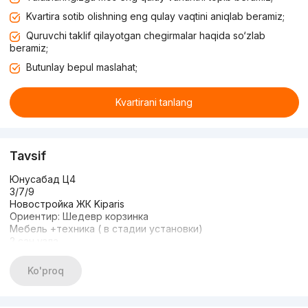
Kvartira sotib olishning eng qulay vaqtini aniqlab beramiz;
Quruvchi taklif qilayotgan chegirmalar haqida so‘zlab
beramiz;
Butunlay bepul maslahat;
Kvartirani tanlang
Tavsif
Юнусабад Ц4
3/7/9
Новостройка ЖК Kiparis
Ориентир: Шедевр корзинка
Мебель +техника ( в стадии установки)
2 сан узла
Авторский проект
Техника Hoffman
Ko'proq
Комнаты раздельные
Общ пл 75м2
+998903718363 Аня