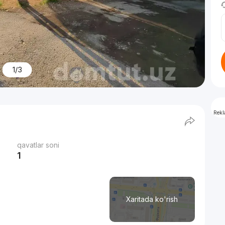
1/3
Rek
qavatlar soni
1
Xaritada ko'rish