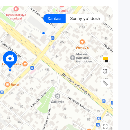
Xaritasi
Sun'iy yo'ldosh