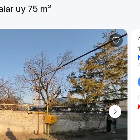
alar uy 75 m²
2
T