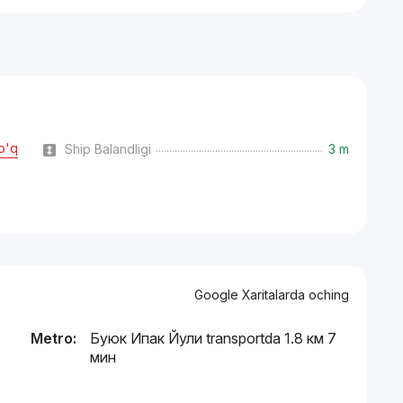
o'q
Ship Balandligi
3 m
Google Xaritalarda oching
Metro:
Буюк Ипак Йули transportda 1.8 км 7
мин