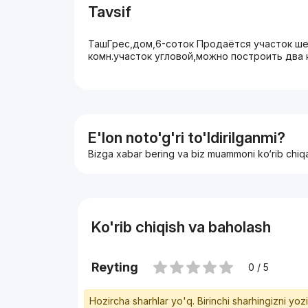
Tavsif
ТашГрес,дом,6-соток Продаётся участок шес
комн.участок угловой,можно построить два
E'lon noto'g'ri to'ldirilganmi?
Bizga xabar bering va biz muammoni ko‘rib chiq
Ko'rib chiqish va baholash
Reyting
0 / 5
Hozircha sharhlar yo'q. Birinchi sharhingizni yoz