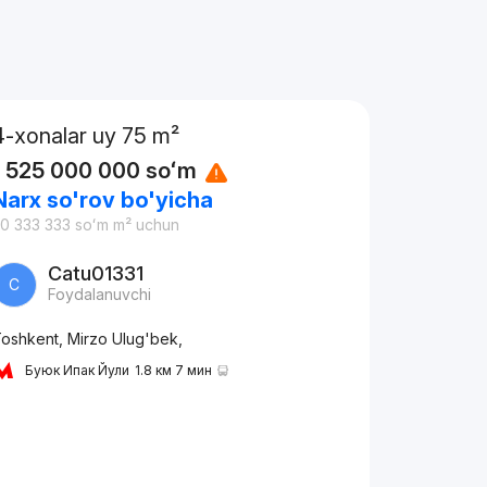
4-xonalar uy 75 m²
1 525 000 000
soʻm
Narx so'rov bo'yicha
0 333 333
soʻm
m² uchun
Catu01331
C
Foydalanuvchi
oshkent, Mirzo Ulug'bek,
Буюк Ипак Йули
1.8 км 7 мин