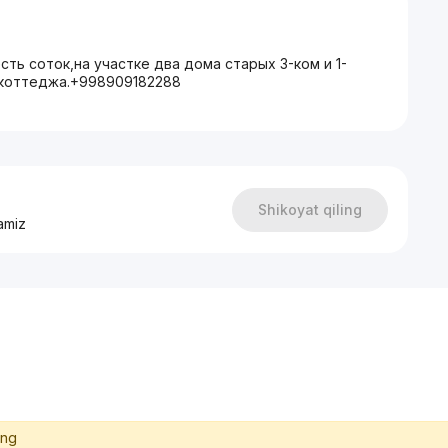
ть соток,на участке два дома старых 3-ком и 1-
 коттеджа.+998909182288
Shikoyat qiling
amiz
ing