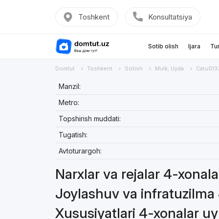
Toshkent
Konsultatsiya
Sotib olish
Ijara
Tu
Domtut
Toshkent
Sotish
Mulk, Uyda
Catu013
Manzil:
Metro:
Topshirish muddati:
Tugatish:
Avtoturargoh:
Narxlar va rejalar 4-xonal
Joylashuv va infratuzilma
Xususiyatlari 4-xonalar u