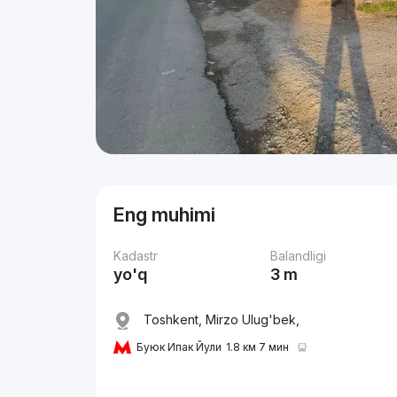
Eng muhimi
Kadastr
Balandligi
yo'q
3 m
Toshkent, Mirzo Ulug'bek,
Буюк Ипак Йули
1.8 км 7 мин