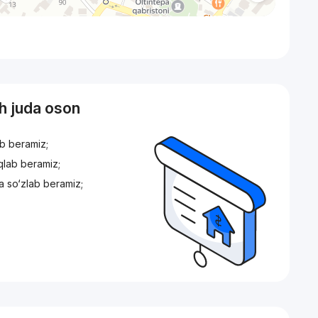
sh juda oson
ib beramiz;
iqlab beramiz;
a so‘zlab beramiz;