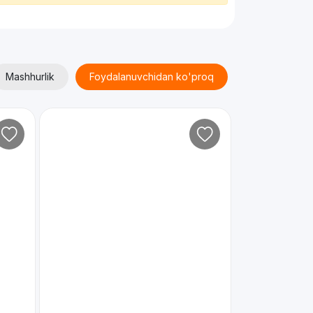
Mashhurlik
Foydalanuvchidan ko'proq