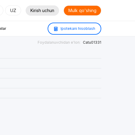
UZ
Kirish uchun
Mulk qo'shing
ilar
Ipotekani hisoblash
Foydalanuvchidan e'lon:
Catu01331