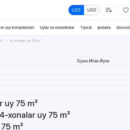
UZS
USD
rar-joy komplekslari
Uylar va uchastkalar
Tijorat
Ipoteka
Quruvch
31
4-xonalar uy 75 m²
Буюк Ипак Йули
ar uy 75 m²
 4-xonalar uy 75 m²
y 75 m²