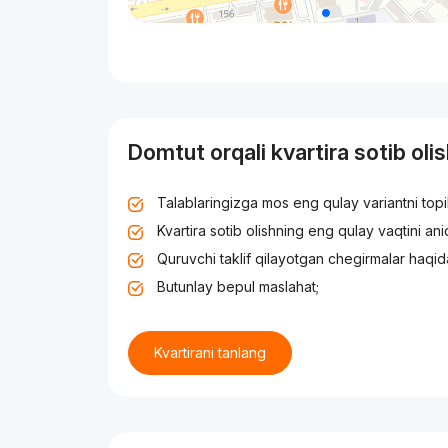
Domtut orqali kvartira sotib oli
Talablaringizga mos eng qulay variantni top
Kvartira sotib olishning eng qulay vaqtini an
Quruvchi taklif qilayotgan chegirmalar haqid
Butunlay bepul maslahat;
Kvartirani tanlang