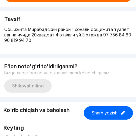
Tavsif
Обшижита Мирабадский район 1 хонали общижита туалет
ванна ичида 20квадрат 4 этажли уй 3 этажда 97 756 84 80
90 819 94 70
E'lon noto'g'ri to'ldirilganmi?
Bizga xabar bering va biz muammoni ko‘rib chiqamiz
Shikoyat qiling
Ko'rib chiqish va baholash
Sharh yozish
Reyting