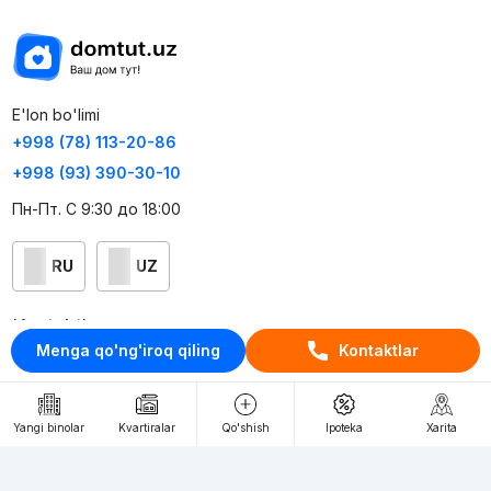
E'lon bo'limi
+998 (78) 113-20-86
+998 (93) 390-30-10
Пн-Пт. С 9:30 до 18:00
RU
UZ
Kontaktlar
Menga qo'ng'iroq qiling
Kontaktlar
loyiha haqida
Webnow © loyihasi
Yangi binolar
Kvartiralar
Qo'shish
Ipoteka
Xarita
Foydalanish shartlari
Maxfiylik siyosati