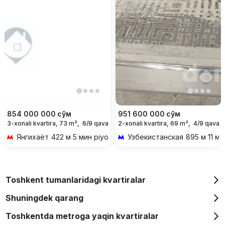
854 000 000
сўм
951 600 000
сўм
3-xonali kvartira, 73 m²,
6/9 qavat
2-xonali kvartira, 69 m²,
4/9 qavat
Янгихаёт
422 м 5 мин piyoda
Узбекистанская
895 м 11 ми
Toshkent tumanlaridagi kvartiralar
Shuningdek qarang
Toshkentda metroga yaqin kvartiralar