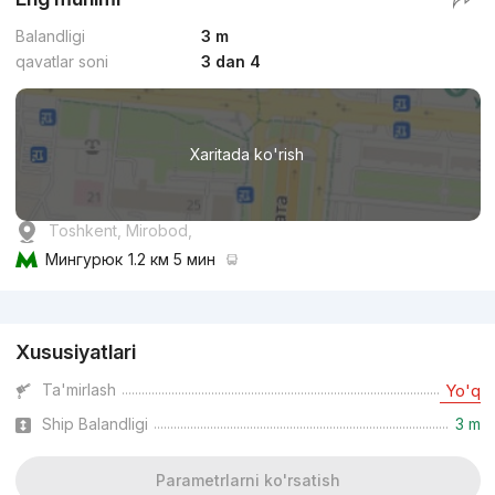
Balandligi
3 m
qavatlar soni
3 dan 4
Xaritada ko'rish
Toshkent, Mirobod,
Мингурюк
1.2 км 5 мин
Reklama
Xususiyatlari
Ta'mirlash
Yo'q
Ship Balandligi
3 m
Parametrlarni ko'rsatish