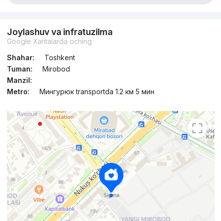
Joylashuv va infratuzilma
Google Xaritalarda oching
Shahar:
Toshkent
Tuman:
Mirobod
Manzil:
Metro:
Мингурюк transportda 1.2 км 5 мин