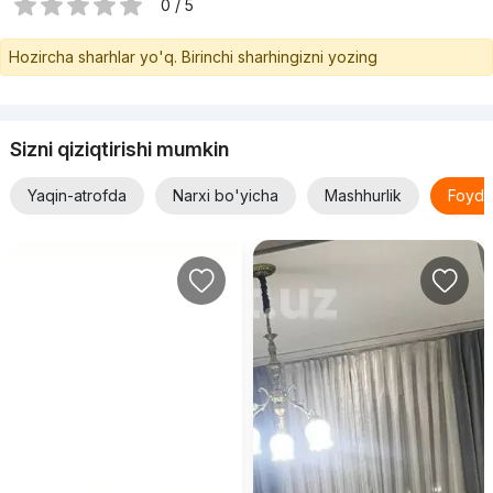
0 / 5
Hozircha sharhlar yo'q. Birinchi sharhingizni yozing
Sizni qiziqtirishi mumkin
Yaqin-atrofda
Narxi bo'yicha
Mashhurlik
Foyda