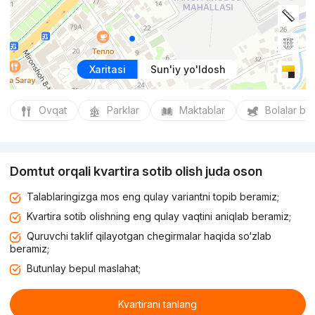
Xaritasi
Sun'iy yo'ldosh
Ovqat
Parklar
Maktablar
Bolalar bo
Domtut orqali kvartira sotib olish juda oson
Talablaringizga mos eng qulay variantni topib beramiz;
Kvartira sotib olishning eng qulay vaqtini aniqlab beramiz;
Quruvchi taklif qilayotgan chegirmalar haqida so‘zlab
beramiz;
Butunlay bepul maslahat;
Kvartirani tanlang