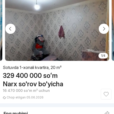
1/4
Sotuvda 1-xonali kvartira, 20 m²
329 400 000
soʻm
Narx so'rov bo'yicha
16 470 000
soʻm
m² uchun
Chop etilgan 05.06.2026
Eng muhimi