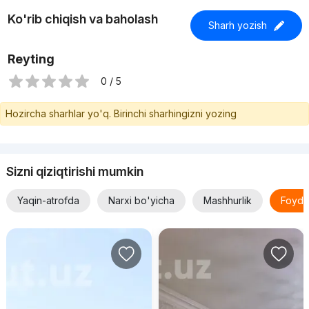
Ko'rib chiqish va baholash
Sharh yozish
Reyting
0 / 5
Hozircha sharhlar yo'q. Birinchi sharhingizni yozing
Sizni qiziqtirishi mumkin
Yaqin-atrofda
Narxi bo'yicha
Mashhurlik
Foyda