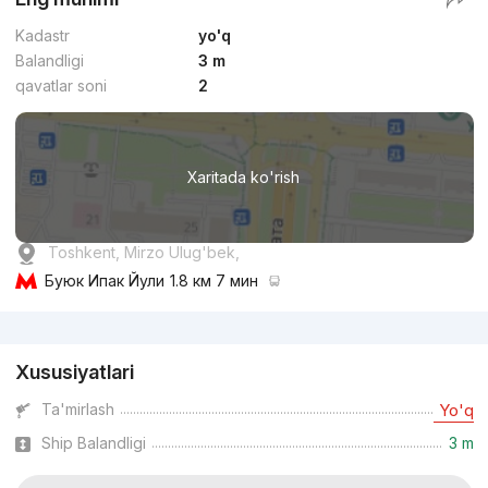
Kadastr
yo'q
Balandligi
3 m
qavatlar soni
2
Xaritada ko'rish
Toshkent, Mirzo Ulug'bek,
Буюк Ипак Йули
1.8 км 7 мин
Reklama
Xususiyatlari
Ta'mirlash
Yo'q
Ship Balandligi
3 m