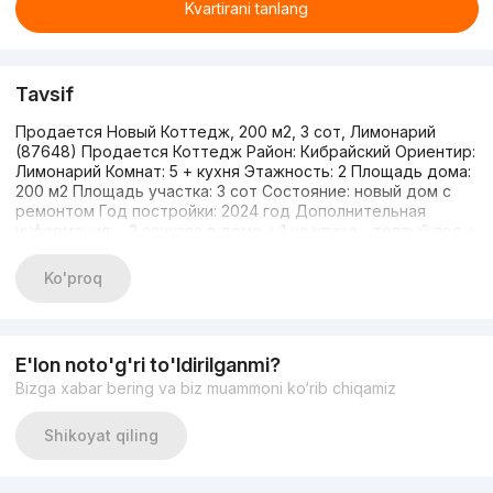
Kvartirani tanlang
Tavsif
Продается Новый Коттедж, 200 м2, 3 сот, Лимонарий
(87648) Продается Коттедж Район: Кибрайский Ориентир:
Лимонарий Комнат: 5 + кухня Этажность: 2 Площадь дома:
200 м2 Площадь участка: 3 сот Состояние: новый дом с
ремонтом Год постройки: 2024 год Дополнительная
информация: - 2 санузла в доме + 1 на улице - теплый пол +
батареи - летняя кухня Стоимость: 225.000 у.е. «Хотите
посмотреть объект или получить консультацию?
Ko'proq
Свяжитесь со мной» +99897-733-54-33 | Михаил Кан
E'lon noto'g'ri to'ldirilganmi?
Bizga xabar bering va biz muammoni ko‘rib chiqamiz
Shikoyat qiling