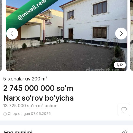
1/12
5-xonalar uy 200 m²
2 745 000 000
soʻm
Narx so'rov bo'yicha
13 725 000
soʻm
m² uchun
Chop etilgan 07.06.2026
Eng muhimi