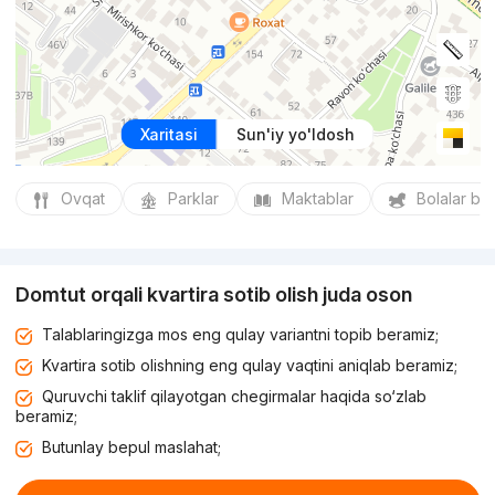
Xaritasi
Sun'iy yo'ldosh
Ovqat
Parklar
Maktablar
Bolalar bo
Domtut orqali kvartira sotib olish juda oson
Talablaringizga mos eng qulay variantni topib beramiz;
Kvartira sotib olishning eng qulay vaqtini aniqlab beramiz;
Quruvchi taklif qilayotgan chegirmalar haqida so‘zlab
beramiz;
Butunlay bepul maslahat;