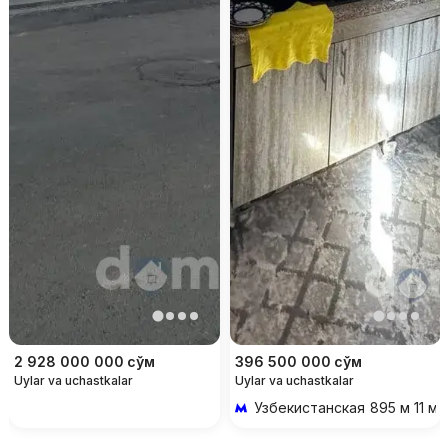
2 928 000 000
сўм
396 500 000
сўм
Uylar va uchastkalar
Uylar va uchastkalar
Узбекистанская
895 м 11 ми