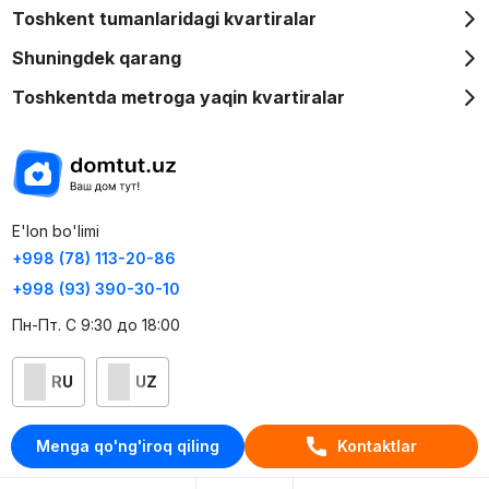
Toshkent tumanlaridagi kvartiralar
Shuningdek qarang
Toshkentda metroga yaqin kvartiralar
E'lon bo'limi
+998 (78) 113-20-86
+998 (93) 390-30-10
Пн-Пт. С 9:30 до 18:00
RU
UZ
Kontaktlar
Menga qo'ng'iroq qiling
Kontaktlar
loyiha haqida