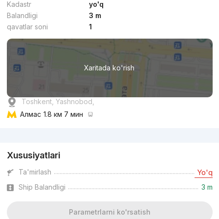
Kadastr
yo'q
Balandligi
3 m
qavatlar soni
1
Xaritada ko'rish
Toshkent, Yashnobod,
Алмас
1.8 км 7 мин
Reklama
Xususiyatlari
Ta'mirlash
Yo'q
Ship Balandligi
3 m
Parametrlarni ko'rsatish