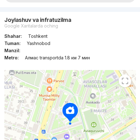
Joylashuv va infratuzilma
Google Xaritalarda oching
Shahar:
Toshkent
Tuman:
Yashnobod
Manzil:
Metro:
Алмас transportda 1.8 км 7 мин