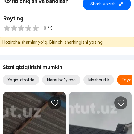
Ko'rib chiqish va baholash
Sharh yozish
Reyting
0 / 5
Hozircha sharhlar yo'q. Birinchi sharhingizni yozing
Sizni qiziqtirishi mumkin
Yaqin-atrofda
Narxi bo'yicha
Mashhurlik
Foyda