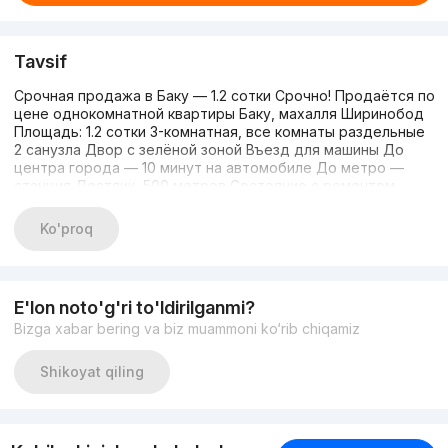
Tavsif
Срочная продажа в Баку — 1.2 сотки Срочно! Продаётся по
цене однокомнатной квартиры Баку, махалля Ширинобод
Площадь: 1.2 сотки 3-комнатная, все комнаты раздельные
2 санузла Двор с зелёной зоной Въезд для машины До
центра города — 10 минут на автомобиле До метро —
станция Достлик, 500 метров Состояние с ремонтом,
мебелью и техникой Отличное место для проживания или
инвестиций Стартовая цена: 53 000 USD (небольшой торг).
Ko'proq
Горит Тел./ТГ: +998998657880
E'lon noto'g'ri to'ldirilganmi?
Bizga xabar bering va biz muammoni ko‘rib chiqamiz
Shikoyat qiling