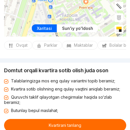
Xaritasi
Sun'iy yo'ldosh
Ovqat
Parklar
Maktablar
Bolalar bo
Domtut orqali kvartira sotib olish juda oson
Talablaringizga mos eng qulay variantni topib beramiz;
Kvartira sotib olishning eng qulay vaqtini aniqlab beramiz;
Quruvchi taklif qilayotgan chegirmalar haqida so‘zlab
beramiz;
Butunlay bepul maslahat;
Kvartirani tanlang