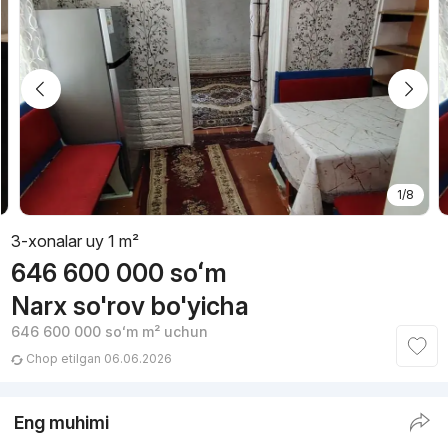
1/8
3-xonalar uy 1 m²
646 600 000
soʻm
Narx so'rov bo'yicha
646 600 000
soʻm
m² uchun
Chop etilgan 06.06.2026
Eng muhimi