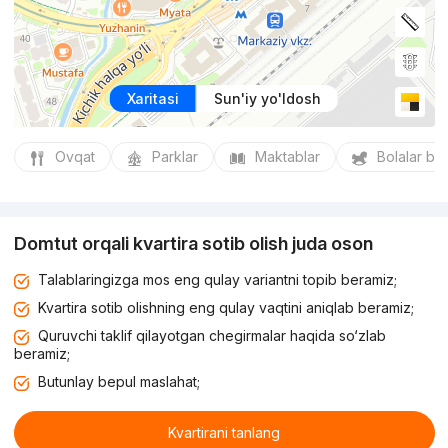
Xaritasi
Sun'iy yo'ldosh
Ovqat
Parklar
Maktablar
Bolalar bo
Domtut orqali kvartira sotib olish juda oson
Talablaringizga mos eng qulay variantni topib beramiz;
Kvartira sotib olishning eng qulay vaqtini aniqlab beramiz;
Quruvchi taklif qilayotgan chegirmalar haqida so‘zlab
beramiz;
Butunlay bepul maslahat;
Kvartirani tanlang