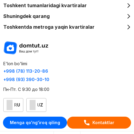
Toshkent tumanlaridagi kvartiralar
Shuningdek qarang
Toshkentda metroga yaqin kvartiralar
E'lon bo'limi
+998 (78) 113-20-86
+998 (93) 390-30-10
Пн-Пт. С 9:30 до 18:00
RU
UZ
Kontaktlar
Menga qo'ng'iroq qiling
Kontaktlar
loyiha haqida