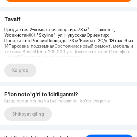
Tavsif
Продаётся 2-комнатная квартира73 м² — Ташкент,
УзбекистанЖК "Skyline", ул. НукусскаяОриентир:
Посольство РоссииПлощадь: 73 м²Комнат: 2С/у: 1Этаж: 6 из
14Парковка: подземнаяСостояние: новый ремонт, мебель и
техника BoschЦена: 205 000 у.е. (окончательная)Телефон:
Ноиля#2хкомнатные #новостройка
Ko'proq
E'lon noto'g'ri to'ldirilganmi?
Bizga xabar bering va biz muammoni ko‘rib chiqamiz
Shikoyat qiling