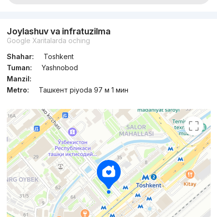
Joylashuv va infratuzilma
Google Xaritalarda oching
Shahar:
Toshkent
Tuman:
Yashnobod
Manzil:
Metro:
Ташкент piyoda 97 м 1 мин