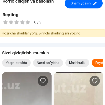
Ko'rib chiqish va baholash
Sharh yozish
Reyting
0 / 5
Hozircha sharhlar yo'q. Birinchi sharhingizni yozing
Sizni qiziqtirishi mumkin
Yaqin-atrofda
Narxi bo'yicha
Mashhurlik
Foyda