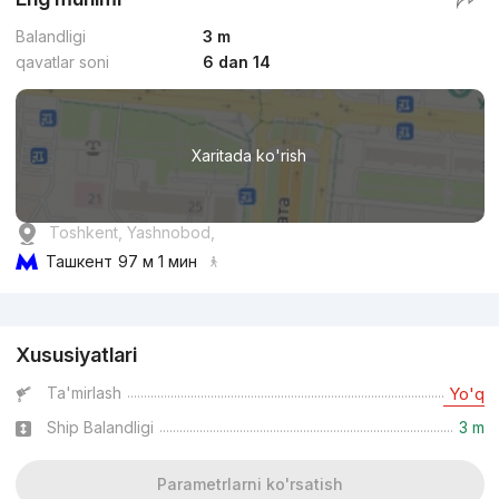
Balandligi
3 m
qavatlar soni
6 dan 14
Xaritada ko'rish
Toshkent, Yashnobod,
Ташкент
97 м 1 мин
Reklama
Xususiyatlari
Ta'mirlash
Yo'q
Ship Balandligi
3 m
Parametrlarni ko'rsatish