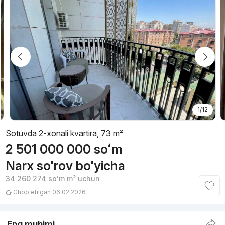
1/12
Sotuvda 2-xonali kvartira, 73 m²
2 501 000 000
soʻm
Narx so'rov bo'yicha
34 260 274
soʻm
m² uchun
Chop etilgan 06.02.2026
Eng muhimi