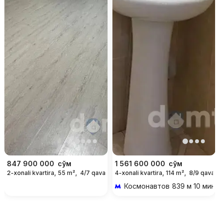
847 900 000
сўм
1 561 600 000
сўм
2-xonali kvartira, 55 m²,
4/7 qavat
4-xonali kvartira, 114 m²,
8/9 qavat
Космонавтов
839 м 10 мин 