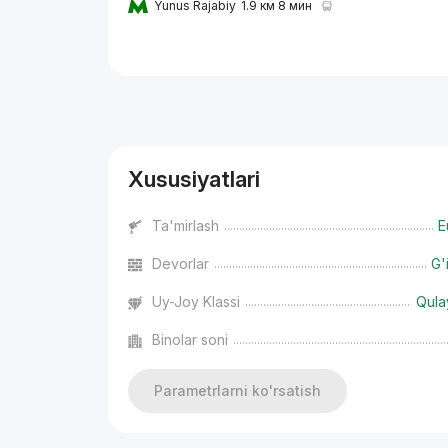
Yunus Rajabiy
1.9 км 8 мин
Reklama
Xususiyatlari
Ta'mirlash
E
Devorlar
G'
Uy-Joy Klassi
Qula
Binolar soni
Parametrlarni ko'rsatish