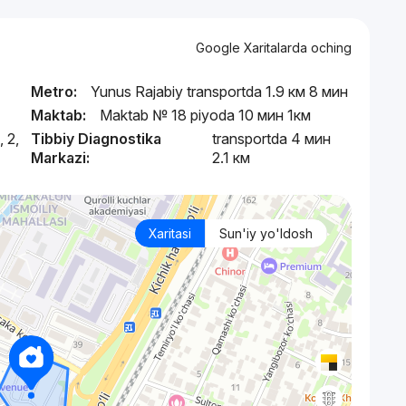
Google Xaritalarda oching
Metro:
Yunus Rajabiy transportda 1.9 км 8 мин
Maktab:
Maktab № 18 piyoda 10 мин 1км
 2,
Tibbiy Diagnostika
transportda 4 мин
Markazi:
2.1 км
Xaritasi
Sun'iy yo'ldosh