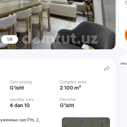
1/9
Rek
Uyni yozing
Complex area
G'isht
2 100 m²
qavatlar soni
Devorlar
4 dan 10
G'isht
уженных сил РУз, 2,