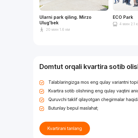
Ularni park qiling. Mirzo
ECO Park
Ulug'bek
4 мин 2.1 
20 мин 1.6 км
Domtut orqali kvartira sotib oli
Talablaringizga mos eng qulay variantni top
Kvartira sotib olishning eng qulay vaqtini an
Quruvchi taklif qilayotgan chegirmalar haqid
Butunlay bepul maslahat;
Kvartirani tanlang