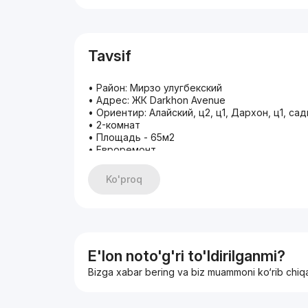
Tavsif
• Район: Мирзо улугбекский
• Адрес: ЖК Darkhon Avenue
• Ориентир: Алайский, ц2, ц1, Дархон, ц1, с
• 2-комнат
• Площадь - 65м2
• Евроремонт
• Полностью укомплектована
• Мебель Техника
Ko'proq
Имеется более 20 000 объектов по всему г
С уважением Диер
Тел(+) 998 99 073.03.33
Если не отвечаю на звонок, пишите в телег
(EXPERT REAL ESTATE)
Экспертные решения в сфере
E'lon noto'g'ri to'ldirilganmi?
Bizga xabar bering va biz muammoni ko‘rib chiq