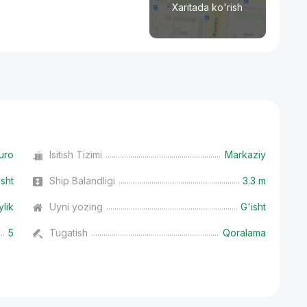
Xaritada ko'rish
uro
Isitish Tizimi
Markaziy
isht
Ship Balandligi
3.3 m
ylik
Uyni yozing
G'isht
5
Tugatish
Qoralama