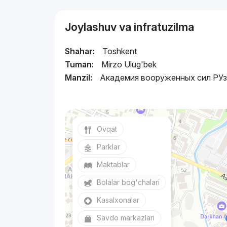
Joylashuv va infratuzilma
Shahar:
Toshkent
Tuman:
Mirzo Ulug'bek
Manzil:
Академия вооруженных сил РУз,
Ovqat
Parklar
Maktablar
Bolalar bog'chalari
Kasalxonalar
Savdo markazlari