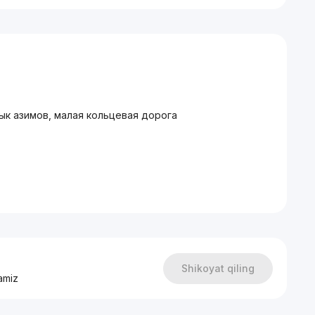
адык азимов, малая кольцевая дорога
ороду Ташкент!
рам TELEGRAM 24/7
Shikoyat qiling
amiz