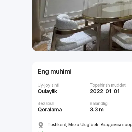
Eng muhimi
Uy-joy sinfi
Topshirish muddati
Qulaylik
2022-01-01
Bezatish
Balandligi
Qoralama
3.3 m
Toshkent, Mirzo Ulug'bek, Академия воор