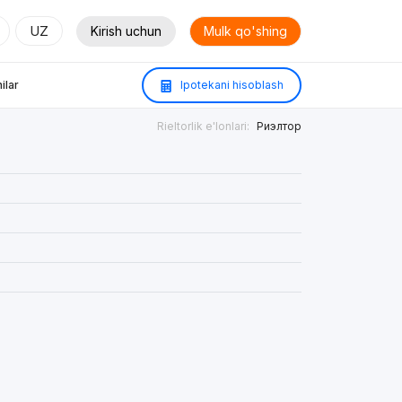
UZ
Kirish uchun
Mulk qo'shing
ilar
Ipotekani hisoblash
Rieltorlik e'lonlari:
Риэлтор