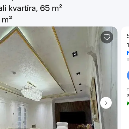
li kvartira, 65 m²
5 m²
1
T
в