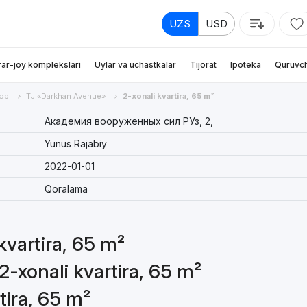
UZS
USD
rar-joy komplekslari
Uylar va uchastkalar
Tijorat
Ipoteka
Quruvch
ор
TJ «Darkhan Avenue»
2-xonali kvartira, 65 m²
Академия вооруженных сил РУз, 2,
Yunus Rajabiy
2022-01-01
Qoralama
 kvartira, 65 m²
2-xonali kvartira, 65 m²
tira, 65 m²