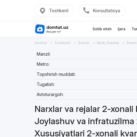
Toshkent
Konsultatsiya
Sotib olish
Ijara
Tu
Domtut
Toshkent
Sotish
Mulk, Kvartira
Риэлт
Manzil:
Metro:
Topshirish muddati:
Tugatish:
Avtoturargoh:
Narxlar va rejalar 2-xonali
Joylashuv va infratuzilma 
Xususiyatlari 2-xonali kvar