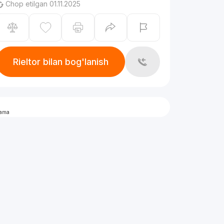
Chop etilgan 01.11.2025
Rieltor bilan bog'lanish
lama