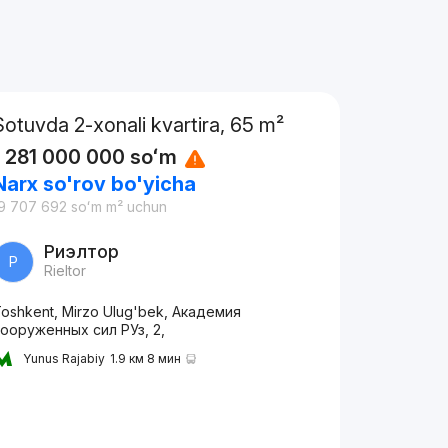
Sotuvda 2-xonali kvartira, 65 m²
1 281 000 000
soʻm
Narx so'rov bo'yicha
9 707 692
soʻm
m² uchun
Риэлтор
Р
Rieltor
oshkent, Mirzo Ulug'bek, Академия
ооруженных сил РУз, 2,
Yunus Rajabiy
1.9 км 8 мин