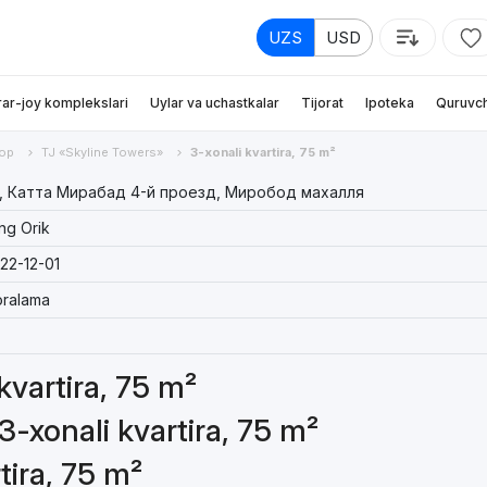
UZS
USD
rar-joy komplekslari
Uylar va uchastkalar
Tijorat
Ipoteka
Quruvch
ор
TJ «Skyline Towers»
3-xonali kvartira, 75 m²
, Катта Мирабад 4-й проезд, Миробод махалля
ng Orik
22-12-01
ralama
 kvartira, 75 m²
3-xonali kvartira, 75 m²
tira, 75 m²