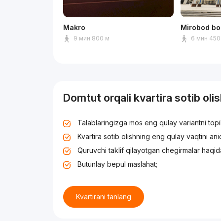
Makro
Mirobod bo
9 мин 800 м
6 мин 450
Domtut orqali kvartira sotib oli
Talablaringizga mos eng qulay variantni top
Kvartira sotib olishning eng qulay vaqtini an
Quruvchi taklif qilayotgan chegirmalar haqid
Butunlay bepul maslahat;
Kvartirani tanlang