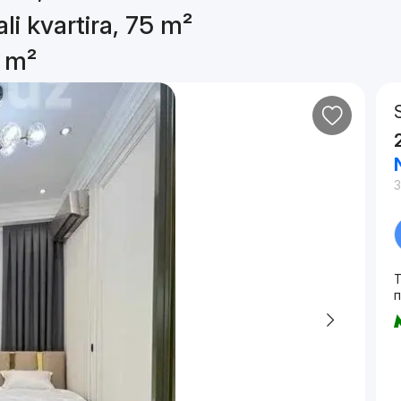
li kvartira, 75 m²
5 m²
3
T