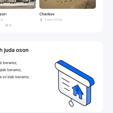
zori
Cherkov
ТРЦ Ne
 м
9 мин 800м
8 мин
sh juda oson
ib beramiz;
iqlab beramiz;
a so‘zlab beramiz;