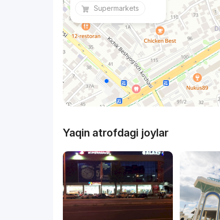
Supermarkets
Yaqin atrofdagi joylar