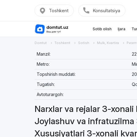
Toshkent
Konsultatsiya
Sotib olish
Ijara
Tu
Domtut
Toshkent
Sotish
Mulk, Kvartira
Риэлт
Manzil:
22
Metro:
Mi
Topshirish muddati:
20
Tugatish:
Qo
Avtoturargoh:
Narxlar va rejalar 3-xonali
Joylashuv va infratuzilma 
Xususiyatlari 3-xonali kvar