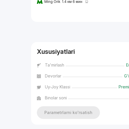
Ming Orik
1.4 км 6 мин
Reklama
Xususiyatlari
Ta'mirlash
E
Devorlar
G'
Uy-Joy Klassi
Prem
Binolar soni
Parametrlarni ko'rsatish