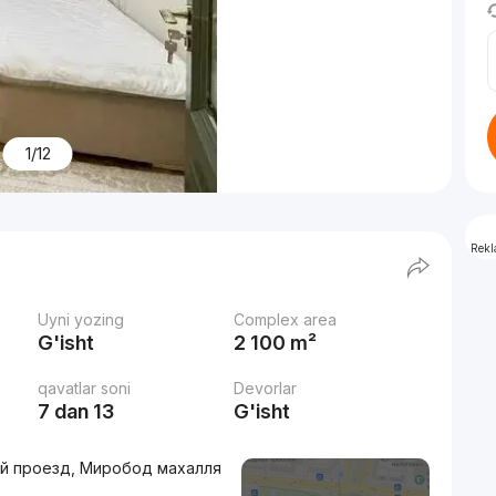
1/12
Rek
Uyni yozing
Complex area
G'isht
2 100 m²
qavatlar soni
Devorlar
7 dan 13
G'isht
4-й проезд, Миробод махалля