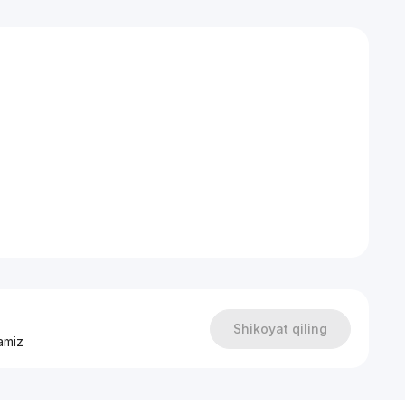
 городу.
рамм
Shikoyat qiling
amiz