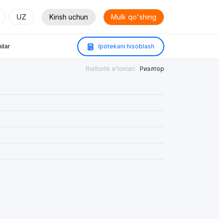
UZ
Kirish uchun
Mulk qo'shing
ilar
Ipotekani hisoblash
Rieltorlik e'lonlari:
Риэлтор