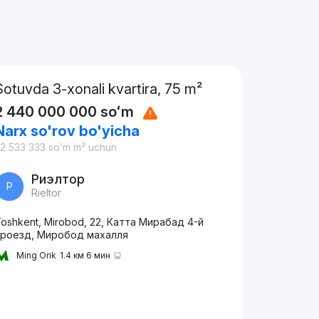
Sotuvda 3-xonali kvartira, 75 m²
2 440 000 000
soʻm
Narx so'rov bo'yicha
2 533 333
soʻm
m² uchun
Риэлтор
Р
Rieltor
oshkent, Mirobod, 22, Катта Мирабад 4-й
проезд, Миробод махалля
Ming Orik
1.4 км 6 мин