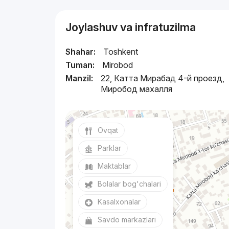
Joylashuv va infratuzilma
Shahar:
Toshkent
Tuman:
Mirobod
Manzil:
22, Катта Мирабад 4-й проезд,
Миробод махалля
Ovqat
Parklar
Maktablar
Bolalar bog'chalari
Kasalxonalar
Savdo markazlari