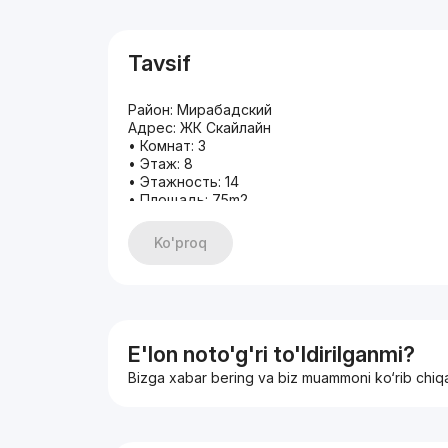
Tavsif
Район: Мирабадский
Адрес: ЖК Скайлайн
• Комнат: 3
• Этаж: 8
• Этажность: 14
• Площадь: 75m2
• Ремонт: Евроремонт
Имеются альтернативные варианты по всему
Ko'proq
Если не отвечаю на звонок, пишите в телег
Моб: +998 99 928 03 33
( ТЕЛЕГРАМ 24/7 )
С уважением, Амирхан
Ваш Эксперт По Недвижимости
Компания "Expert Real
E'lon noto'g'ri to'ldirilganmi?
Bizga xabar bering va biz muammoni ko‘rib chiq