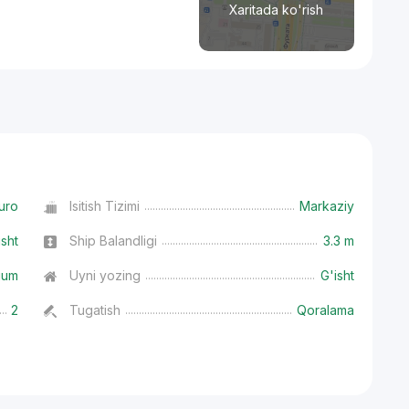
Xaritada ko'rish
uro
Isitish Tizimi
Markaziy
isht
Ship Balandligi
3.3 m
ium
Uyni yozing
G'isht
2
Tugatish
Qoralama