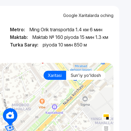
Google Xaritalarda oching
Metro:
Ming Orik transportda 1.4 км 6 мин
Maktab:
Maktab № 160 piyoda 15 мин 1.3 км
Turka Saray:
piyoda 10 мин 850 м
Xaritasi
Sun'iy yo'ldosh