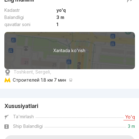
Kadastr
yo'q
Balandligi
3 m
qavatlar soni
1
Xaritada ko'rish
Toshkent, Sergeli,
Строителей
1.8 км 7 мин
Reklama
Xususiyatlari
Ta'mirlash
Yo'q
Ship Balandligi
3 m