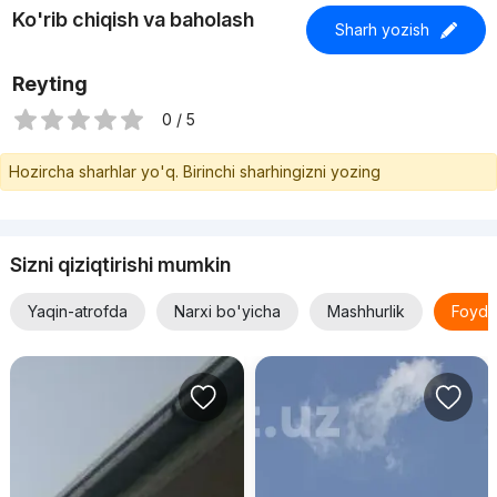
Ko'rib chiqish va baholash
Sharh yozish
Reyting
0 / 5
Hozircha sharhlar yo'q. Birinchi sharhingizni yozing
Sizni qiziqtirishi mumkin
Yaqin-atrofda
Narxi bo'yicha
Mashhurlik
Foyda