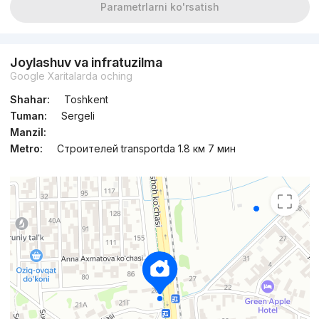
Parametrlarni ko'rsatish
Joylashuv va infratuzilma
Google Xaritalarda oching
Shahar:
Toshkent
Tuman:
Sergeli
Manzil:
Metro:
Строителей transportda 1.8 км 7 мин