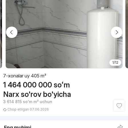
1/12
7-xonalar uy 405 m²
1 464 000 000
soʻm
Narx so'rov bo'yicha
3 614 815
soʻm
m² uchun
Chop etilgan 07.06.2026
Eng muhimi