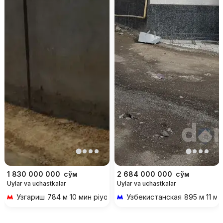
1 830 000 000
сўм
2 684 000 000
сўм
Uylar va uchastkalar
Uylar va uchastkalar
Узгариш
784 м 10 мин piyoda
Узбекистанская
895 м 11 ми