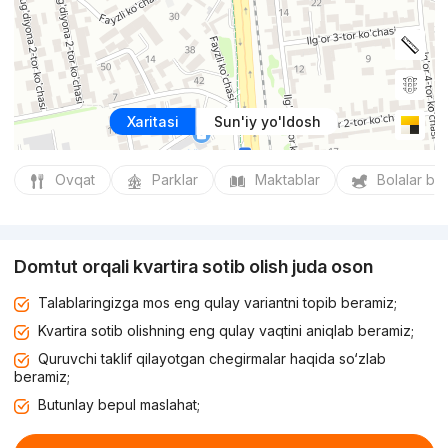
Xaritasi
Sun'iy yo'ldosh
Ovqat
Parklar
Maktablar
Bolalar bo
Domtut orqali kvartira sotib olish juda oson
Talablaringizga mos eng qulay variantni topib beramiz;
Kvartira sotib olishning eng qulay vaqtini aniqlab beramiz;
Quruvchi taklif qilayotgan chegirmalar haqida so‘zlab
beramiz;
Butunlay bepul maslahat;