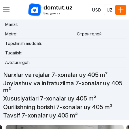
USD
UZ
Manzil:
Metro:
Строителей
Topshirish muddati:
Tugatish:
Avtoturargoh:
Narxlar va rejalar 7-xonalar uy 405 m²
Joylashuv va infratuzilma 7-xonalar uy 405
m²
Xususiyatlari 7-xonalar uy 405 m²
Qurilishning borishi 7-xonalar uy 405 m²
Tavsif 7-xonalar uy 405 m²