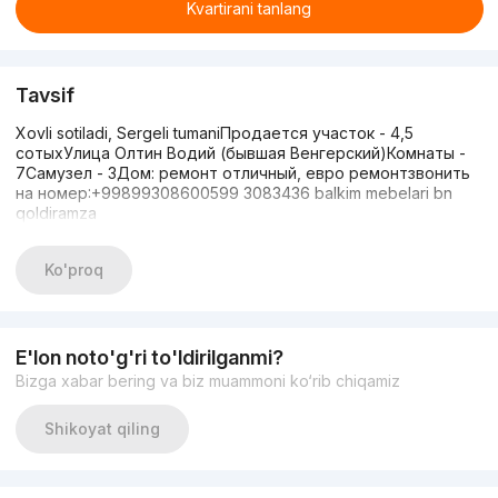
Kvartirani tanlang
Tavsif
Xovli sotiladi, Sergeli tumaniПродается участок - 4,5
сотыхУлица Олтин Водий (бывшая Венгерский)Комнаты -
7Самузел - 3Дом: ремонт отличный, евро ремонтзвонить
на номер:+99899308600599 3083436 balkim mebelari bn
qoldiramza
Ko'proq
E'lon noto'g'ri to'ldirilganmi?
Bizga xabar bering va biz muammoni ko‘rib chiqamiz
Shikoyat qiling