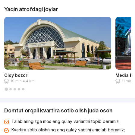
Yaqin atrofdagi joylar
Oloy bozori
Media Pa
10 min 4.4 km
11 min 
Domtut orqali kvartira sotib olish juda oson
Talablaringizga mos eng qulay variantni topib beramiz;
Kvartira sotib olishning eng qulay vaqtini aniqlab beramiz;