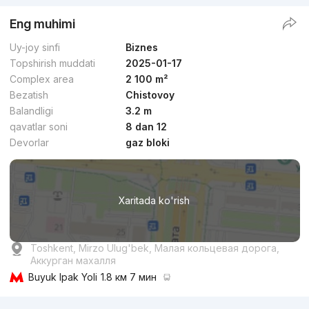
Eng muhimi
Uy-joy sinfi
Biznes
Topshirish muddati
2025-01-17
Complex area
2 100 m²
Bezatish
Chistovoy
Balandligi
3.2 m
qavatlar soni
8 dan 12
Devorlar
gaz bloki
Xaritada ko'rish
Toshkent, Mirzo Ulug'bek, Малая кольцевая дорога,
Аккурган махалля
Buyuk Ipak Yoli
1.8 км 7 мин
Reklama