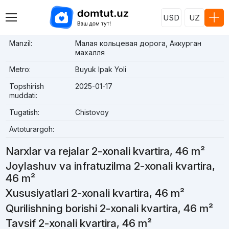
USD
UZ
Manzil:
Малая кольцевая дорога, Аккурган
махалля
Metro:
Buyuk Ipak Yoli
Topshirish
2025-01-17
muddati:
Tugatish:
Chistovoy
Avtoturargoh:
Narxlar va rejalar 2-xonali kvartira, 46 m²
Joylashuv va infratuzilma 2-xonali kvartira,
46 m²
Xususiyatlari 2-xonali kvartira, 46 m²
Qurilishning borishi 2-xonali kvartira, 46 m²
Tavsif 2-xonali kvartira, 46 m²