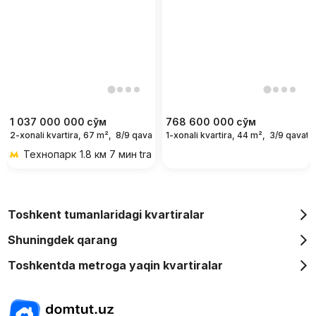
1 037 000 000
сўм
768 600 000
сўм
2-xonali kvartira, 67 m²,
8/9 qavat
1-xonali kvartira, 44 m²,
3/9 qavat
Технопарк
1.8 км 7 мин transportda
Toshkent tumanlaridagi kvartiralar
Shuningdek qarang
Toshkentda metroga yaqin kvartiralar