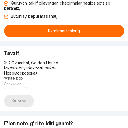
Quruvchi taklif qilayotgan chegirmalar haqida so‘zlab
beramiz;
Butunlay bepul maslahat;
Kvartirani tanlang
Tavsif
ЖК Oz mahal, Golden House
Мирзо-Улугбекский район
Новомосковская
White box
Аккурган
площадь 46 м2
этаж 8
этажность 10
Ko'proq
Готовый дизайн проект в подарок
СОСТОЯНИЕ: white box , беловая отделка
Цена 72.000
Кадастр февраль-март
E'lon noto'g'ri to'ldirilganmi?