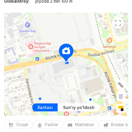
Globalstroy:
piyoda 2 min 100 m
Xaritasi
Sun'iy yo'ldosh
Ovqat
Parklar
Maktablar
Bolalar bo