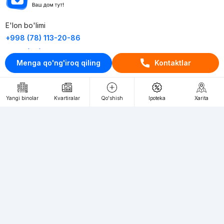
E'lon bo'limi
+998 (78) 113-20-86
+998 (93) 390-30-10
Menga qo'ng'iroq qiling
Kontaktlar
Пн-Пт. С 9:30 до 18:00
RU
UZ
Yangi binolar
Kvartiralar
Qo'shish
Ipoteka
Xarita
Kontaktlar
loyiha haqida
Webnow © loyihasi
Foydalanish shartlari
Maxfiylik siyosati
Ommaviy taklif