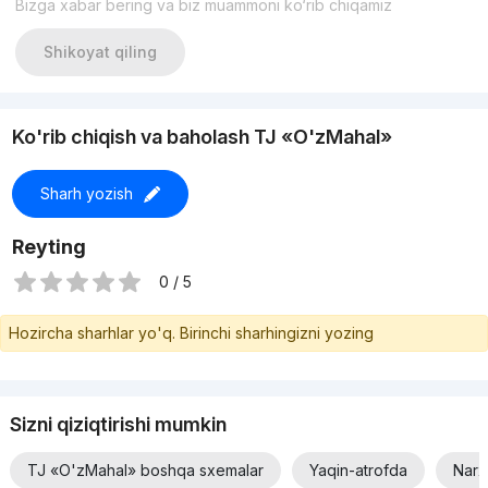
Bizga xabar bering va biz muammoni ko‘rib chiqamiz
Shikoyat qiling
Ko'rib chiqish va baholash TJ «O'zMahal»
Sharh yozish
Reyting
0 / 5
Hozircha sharhlar yo'q. Birinchi sharhingizni yozing
Sizni qiziqtirishi mumkin
TJ «O'zMahal» boshqa sxemalar
Yaqin-atrofda
Narx