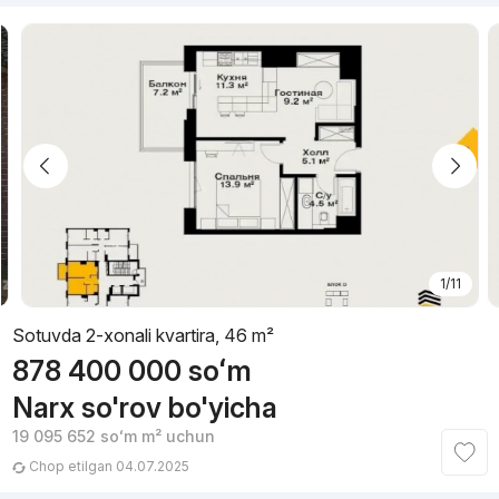
1/11
Sotuvda 2-xonali kvartira, 46 m²
878 400 000
soʻm
Narx so'rov bo'yicha
19 095 652
soʻm
m² uchun
Chop etilgan 04.07.2025