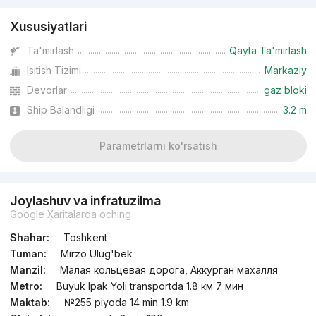
Xususiyatlari
Ta'mirlash
Qayta Ta'mirlash
Isitish Tizimi
Markaziy
Devorlar
gaz bloki
Ship Balandligi
3.2 m
Parametrlarni ko'rsatish
Joylashuv va infratuzilma
Google Xaritalarda oching
Shahar:
Toshkent
Tuman:
Mirzo Ulug'bek
Manzil:
Малая кольцевая дорога, Аккурган махалля
Metro:
Buyuk Ipak Yoli transportda 1.8 км 7 мин
Maktab:
№255 piyoda 14 min 1.9 km