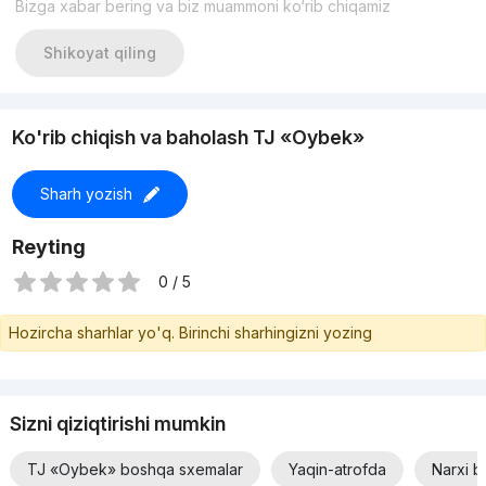
Bizga xabar bering va biz muammoni ko‘rib chiqamiz
Звоните для подробной информации:
+998 77 444-44-03
Shikoyat qiling
Ko'rib chiqish va baholash TJ «Oybek»
Sharh yozish
Reyting
0 / 5
Hozircha sharhlar yo'q. Birinchi sharhingizni yozing
Sizni qiziqtirishi mumkin
TJ «Oybek» boshqa sxemalar
Yaqin-atrofda
Narxi b