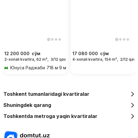
12 200 000
сўм
17 080 000
сўм
2-xonali kvartira, 62 m²,
3/12 qavat
4-xonali kvartira, 154 m²,
2/12 qava
For days
Юнуса Раджаби
718 м 9 мин piyoda
Toshkent tumanlaridagi kvartiralar
Shuningdek qarang
Toshkentda metroga yaqin kvartiralar