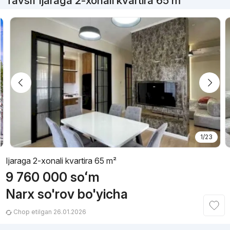
Tavsif Ijaraga 2-xonali kvartira 65 m²
1/23
Ijaraga 2-xonali kvartira 65 m²
9 760 000
soʻm
Narx so'rov bo'yicha
Chop etilgan 26.01.2026