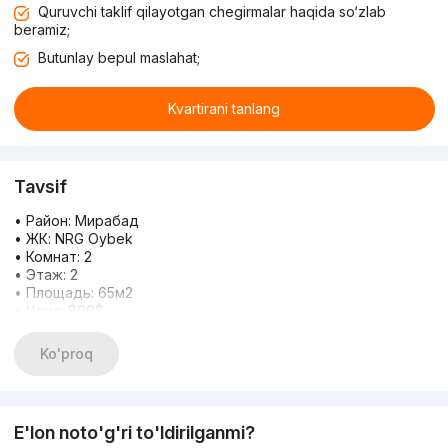
Quruvchi taklif qilayotgan chegirmalar haqida so‘zlab
beramiz;
Butunlay bepul maslahat;
Kvartirani tanlang
Tavsif
• Район: Мирабад
• ЖК: NRG Oybek
• Комнат: 2
• Этаж: 2
• Площадь: 65м2
• Цена: 800$
* Лучшие варианты в центре города
* Индивидуальный подход и внимательное отношение к
Ko'proq
вашим пожеланиям
* Помощь на всех этапах сделки
* Большой выбор квартир — найдём то, что нужно именно
вам
E'lon noto'g'ri to'ldirilganmi?
* Довольные клиенты — наша лучшая реклама