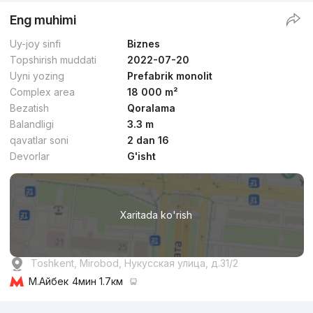
Eng muhimi
Uy-joy sinfi
Biznes
Topshirish muddati
2022-07-20
Uyni yozing
Prefabrik monolit
Complex area
18 000 m²
Bezatish
Qoralama
Balandligi
3.3 m
qavatlar soni
2 dan 16
Devorlar
G'isht
Xaritada ko'rish
Toshkent, Mirobod, Нукусская улица, д.31/2
М.Айбек
4мин 1.7км
Reklama