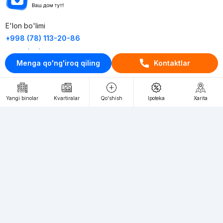
E'lon bo'limi
+998 (78) 113-20-86
+998 (93) 390-30-10
Menga qo'ng'iroq qiling
Kontaktlar
Пн-Пт. С 9:30 до 18:00
RU
UZ
Yangi binolar
Kvartiralar
Qo'shish
Ipoteka
Xarita
Kontaktlar
loyiha haqida
Webnow © loyihasi
Foydalanish shartlari
Maxfiylik siyosati
Ommaviy taklif