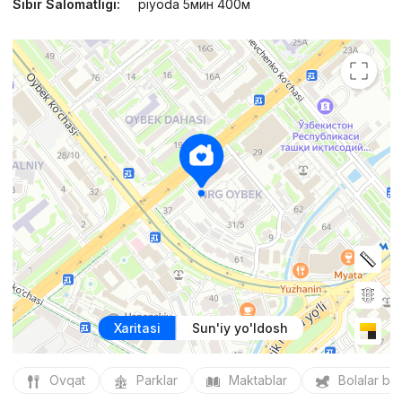
Sibir Salomatligi:
piyoda 5мин 400м
Xaritasi
Sun'iy yo'ldosh
Ovqat
Parklar
Maktablar
Bolalar bo