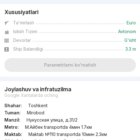
Xususiyatlari
Ta'mirlash
Euro
Isitish Tizimi
Avtonom
Devorlar
G'isht
Ship Balandligi
3.3 m
Parametrlarni ko'rsatish
Joylashuv va infratuzilma
Google Xaritalarda oching
Shahar:
Toshkent
Tuman:
Mirobod
Manzil:
Нукусская улица, д.31/2
Metro:
М.Айбек transportda 4мин 1.7км
Maktab:
Maktab №110 transportda 10мин 2.3км