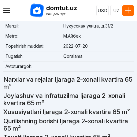
USD
UZ
Manzil:
Нукусская улица, д.31/2
Metro:
М.Айбек
Topshirish muddati:
2022-07-20
Tugatish:
Qoralama
Avtoturargoh:
Narxlar va rejalar Ijaraga 2-xonali kvartira 65
m²
Joylashuv va infratuzilma Ijaraga 2-xonali
kvartira 65 m²
Xususiyatlari Ijaraga 2-xonali kvartira 65 m²
Qurilishning borishi Ijaraga 2-xonali kvartira
65 m²