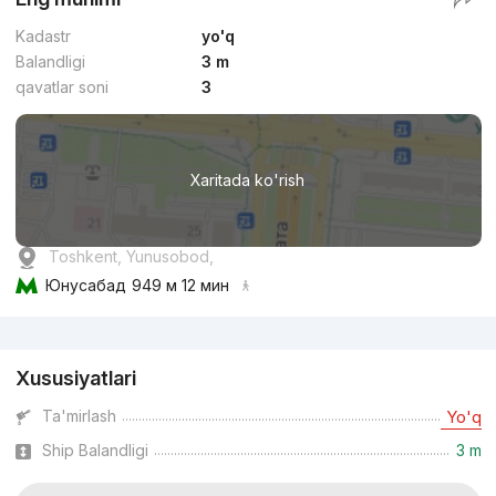
Kadastr
yo'q
Balandligi
3 m
qavatlar soni
3
Xaritada ko'rish
Toshkent, Yunusobod,
Юнусабад
949 м 12 мин
Reklama
Xususiyatlari
Ta'mirlash
Yo'q
Ship Balandligi
3 m