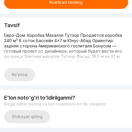
Kvartirani tanlang
Tavsif
Евро-Дом. Коробка Махалля Тутзор Продаётся коробка
240 м² 6 соток Бассейн 4×7 м Юнус-Абад Ориентир:
задняя сторона Американского госпиталя Бонусом —
готовый проект от дизайнера, который будет вести его
до конца Элитная махалля Тутзор Фасад: 18,5 м на 32 м
Цена: 3 720 000 000 сум 300.000 +998998383129
Ko'proq
E'lon noto'g'ri to'ldirilganmi?
Bizga xabar bering va biz muammoni ko‘rib chiqamiz
Shikoyat qiling