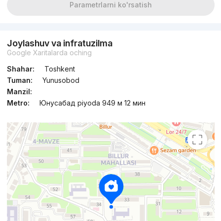
Parametrlarni ko'rsatish
Joylashuv va infratuzilma
Google Xaritalarda oching
Shahar:
Toshkent
Tuman:
Yunusobod
Manzil:
Metro:
Юнусабад piyoda 949 м 12 мин