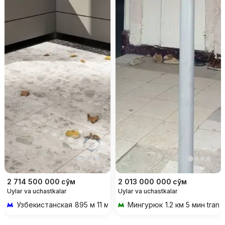
2 714 500 000
сўм
2 013 000 000
сўм
Uylar va uchastkalar
Uylar va uchastkalar
Узбекистанская
895 м 11 мин piyoda
Мингурюк
1.2 км 5 мин trans