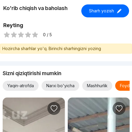
Ko'rib chiqish va baholash
Sharh yozish
Reyting
0 / 5
Hozircha sharhlar yo'q. Birinchi sharhingizni yozing
Sizni qiziqtirishi mumkin
Yaqin-atrofda
Narxi bo'yicha
Mashhurlik
Foyda