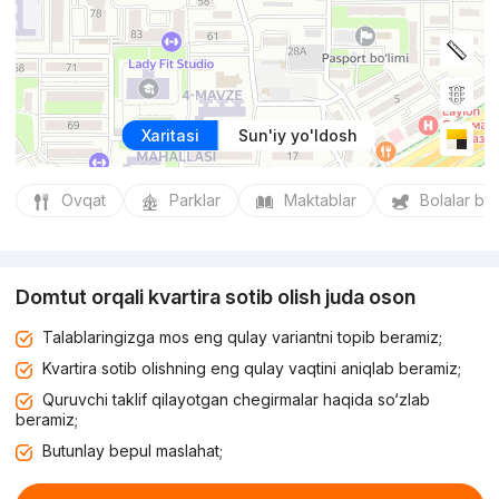
Xaritasi
Sun'iy yo'ldosh
Ovqat
Parklar
Maktablar
Bolalar bo
Domtut orqali kvartira sotib olish juda oson
Talablaringizga mos eng qulay variantni topib beramiz;
Kvartira sotib olishning eng qulay vaqtini aniqlab beramiz;
Quruvchi taklif qilayotgan chegirmalar haqida so‘zlab
beramiz;
Butunlay bepul maslahat;