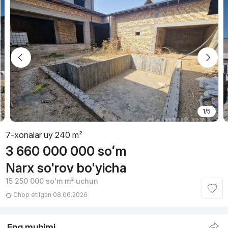
1/5
7-xonalar uy 240 m²
3 660 000 000
soʻm
Narx so'rov bo'yicha
15 250 000
soʻm
m² uchun
Chop etilgan 08.06.2026
Eng muhimi