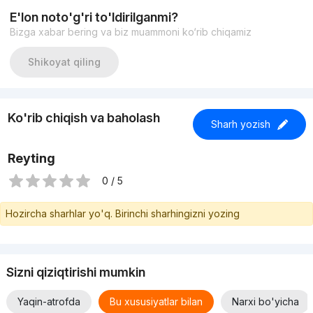
E'lon noto'g'ri to'ldirilganmi?
Bizga xabar bering va biz muammoni ko‘rib chiqamiz
Shikoyat qiling
Ko'rib chiqish va baholash
Sharh yozish
Reyting
0 / 5
Hozircha sharhlar yo'q. Birinchi sharhingizni yozing
Sizni qiziqtirishi mumkin
Yaqin-atrofda
Bu xususiyatlar bilan
Narxi bo'yicha