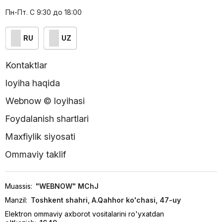
Пн-Пт. С 9:30 до 18:00
RU
UZ
Kontaktlar
loyiha haqida
Webnow © loyihasi
Foydalanish shartlari
Maxfiylik siyosati
Ommaviy taklif
Muassis:
"WEBNOW" MChJ
Manzil:
Toshkent shahri, A.Qahhor ko'chasi, 47-uy
Elektron ommaviy axborot vositalarini ro'yxatdan