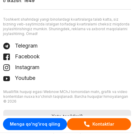
o'tkazish:
1649
Toshkent shahridagi yangi binolardagi kvartiralarga talab katta, siz
bizning veb-saytimizda istalgan toifadagi kvartiralarni cheksiz miqdorda
joylashtirishingiz mumkin. Shuningdek, reklama va axborot maqolalarini
joylashtiring. Omad!
Telegram
Facebook
Instagram
Youtube
Mualliflik huquqi egasi Webnow MChJ tomonidan matn, grafik va video
kontentdan nusxa ko'chirish taqiqlanadi. Barcha huquqlar himoyalangan
© 2026
Xato topildimi?
Menga qo'ng'iroq qiling
Kontaktlar