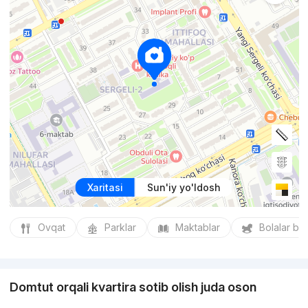
Xaritasi
Sun'iy yo'ldosh
Ovqat
Parklar
Maktablar
Bolalar bo
Domtut orqali kvartira sotib olish juda oson