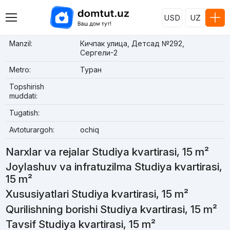
USD
UZ
Manzil:
Кичпак улица, Детсад №292,
Сергели-2
Metro:
Туран
Topshirish
muddati:
Tugatish:
Avtoturargoh:
ochiq
Narxlar va rejalar Studiya kvartirasi, 15 m²
Joylashuv va infratuzilma Studiya kvartirasi,
15 m²
Xususiyatlari Studiya kvartirasi, 15 m²
Qurilishning borishi Studiya kvartirasi, 15 m²
Tavsif Studiya kvartirasi, 15 m²