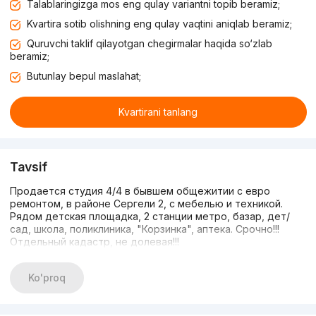
Talablaringizga mos eng qulay variantni topib beramiz;
Kvartira sotib olishning eng qulay vaqtini aniqlab beramiz;
Quruvchi taklif qilayotgan chegirmalar haqida so‘zlab
beramiz;
Butunlay bepul maslahat;
Kvartirani tanlang
Tavsif
Продается студия 4/4 в бывшем общежитии с евро
ремонтом, в районе Сергели 2, с мебелью и техникой.
Рядом детская площадка, 2 станции метро, базар, дет/
сад, школа, поликлиника, "Корзинка", аптека. Срочно!!!
Отдельный кадастр, не долевая!!!
Ko'proq