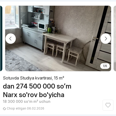
1/6
Sotuvda Studiya kvartirasi, 15 m²
dan
274 500 000
soʻm
Narx so'rov bo'yicha
18 300 000
soʻm
m² uchun
Chop etilgan 06.02.2026