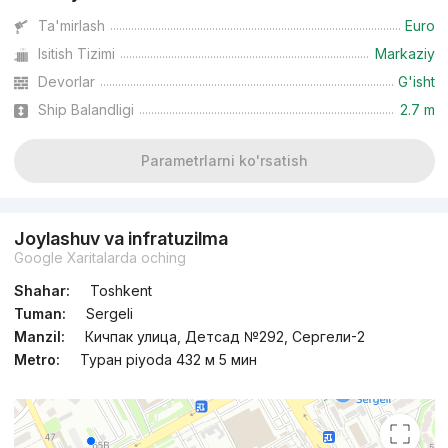
Ta'mirlash
Euro
Isitish Tizimi
Markaziy
Devorlar
G'isht
Ship Balandligi
2.7 m
Parametrlarni ko'rsatish
Joylashuv va infratuzilma
Google Xaritalarda oching
Shahar:
Toshkent
Tuman:
Sergeli
Manzil:
Кичпак улица, Детсад №292, Сергели-2
Metro:
Туран piyoda 432 м 5 мин