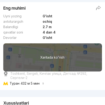
Eng muhimi
Uyni yozing
G'isht
avtoturargoh
ochiq
Balandligi
2.7 m
qavatlar soni
4 dan 4
Devorlar
G'isht
Xaritada ko'rish
Toshkent, Sergeli, Кичпак улица, Детсад №292,
Сергели-2
Туран
432 м 5 мин
Reklama
Xususiyatlari