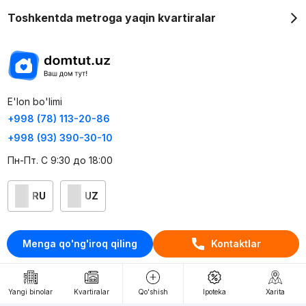
Toshkentda metroga yaqin kvartiralar
E'lon bo'limi
+998 (78) 113-20-86
+998 (93) 390-30-10
Пн-Пт. С 9:30 до 18:00
RU
UZ
Kontaktlar
Menga qo'ng'iroq qiling
Kontaktlar
loyiha haqida
Webnow © loyihasi
Yangi binolar
Kvartiralar
Qo'shish
Ipoteka
Xarita