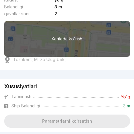
Balandligi
3 m
qavatlar soni
2
Xaritada ko'rish
Toshkent, Mirzo Ulug'bek,
Reklama
Xususiyatlari
Ta'mirlash
Yo'q
Ship Balandligi
3 m
Parametrlarni ko'rsatish