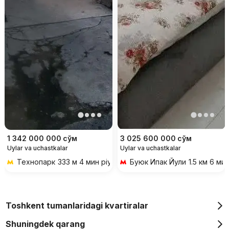
1 342 000 000
сўм
3 025 600 000
сўм
Uylar va uchastkalar
Uylar va uchastkalar
Технопарк
333 м 4 мин piyoda
Буюк Ипак Йули
1.5 км 6 ми
Toshkent tumanlaridagi kvartiralar
Shuningdek qarang