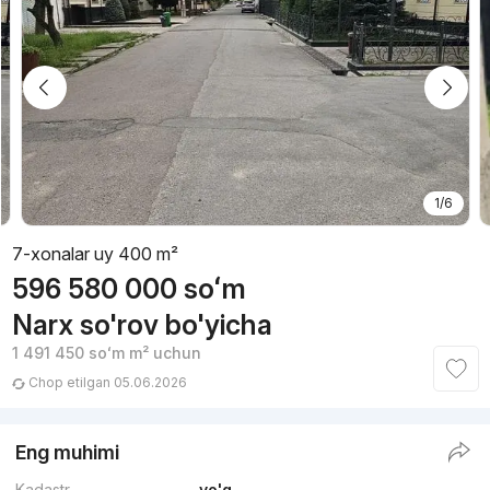
1/6
7-xonalar uy 400 m²
596 580 000
soʻm
Narx so'rov bo'yicha
1 491 450
soʻm
m² uchun
Chop etilgan 05.06.2026
Eng muhimi
Kadastr
yo'q