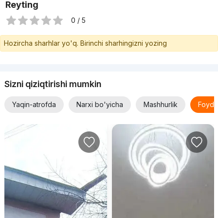
Reyting
0 / 5
Hozircha sharhlar yo'q. Birinchi sharhingizni yozing
Sizni qiziqtirishi mumkin
Yaqin-atrofda
Narxi bo'yicha
Mashhurlik
Foyda