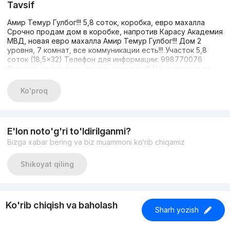
Tavsif
Амир Темур Гулбог!!! 5,8 соток, коробка, евро махалла
Срочно продам дом в коробке, напротив Карасу Академия
МВД, новая евро махалла Амир Темур Гулбог!!! Дом 2
уровня, 7 комнат, все коммуникации есть!!! Участок 5,8
соток (18,5×32) Телефон для информации: 998770076
Звоните, также есть другие варианты!!! Цена указана за
сотку!!!
Ko'proq
E'lon noto'g'ri to'ldirilganmi?
Bizga xabar bering va biz muammoni ko‘rib chiqamiz
Shikoyat qiling
Ko'rib chiqish va baholash
Sharh yozish