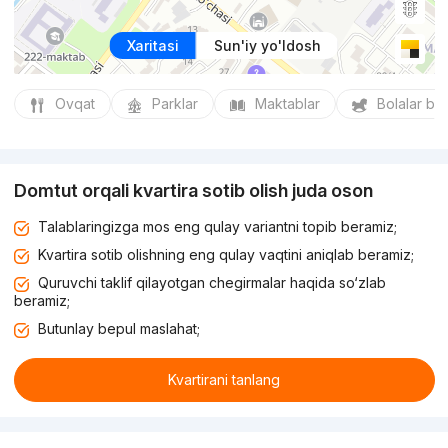
Xaritasi
Sun'iy yo'ldosh
Ovqat
Parklar
Maktablar
Bolalar bo
Domtut orqali kvartira sotib olish juda oson
Talablaringizga mos eng qulay variantni topib beramiz;
Kvartira sotib olishning eng qulay vaqtini aniqlab beramiz;
Quruvchi taklif qilayotgan chegirmalar haqida so‘zlab
beramiz;
Butunlay bepul maslahat;
Kvartirani tanlang