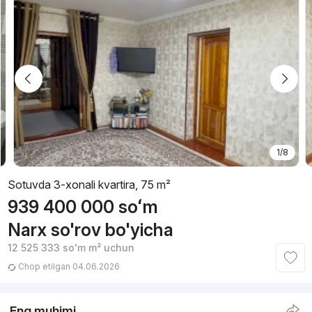
1/8
Sotuvda 3-xonali kvartira, 75 m²
939 400 000
soʻm
Narx so'rov bo'yicha
12 525 333
soʻm
m² uchun
Chop etilgan 04.06.2026
Eng muhimi