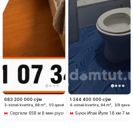
683 200 000
сўм
1 244 400 000
сўм
3-xonali kvartira, 68 m²,
1/3 qavat
4-xonali kvartira, 94 m²,
3/9 qavat
Сергели
658 м 8 мин piyoda
Буюк Ипак Йули
1.8 км 7 ми