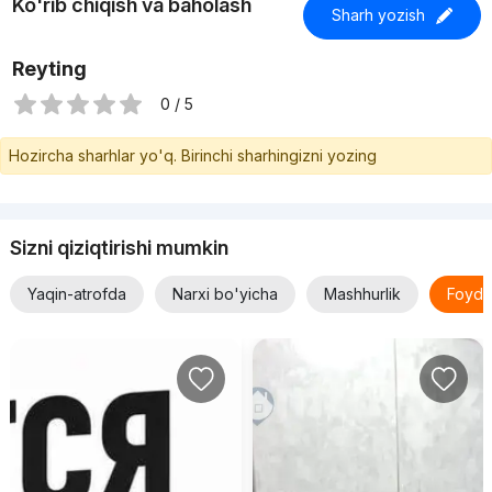
Ko'rib chiqish va baholash
Sharh yozish
Reyting
0 / 5
Hozircha sharhlar yo'q. Birinchi sharhingizni yozing
Sizni qiziqtirishi mumkin
Yaqin-atrofda
Narxi bo'yicha
Mashhurlik
Foyda