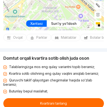
Xaritasi
Sun'iy yo'ldosh
Ovqat
Parklar
Maktablar
Bolalar bo
Domtut orqali kvartira sotib olish juda oson
Talablaringizga mos eng qulay variantni topib beramiz;
Kvartira sotib olishning eng qulay vaqtini aniqlab beramiz;
Quruvchi taklif qilayotgan chegirmalar haqida so‘zlab
beramiz;
Butunlay bepul maslahat;
Kvartirani tanlang