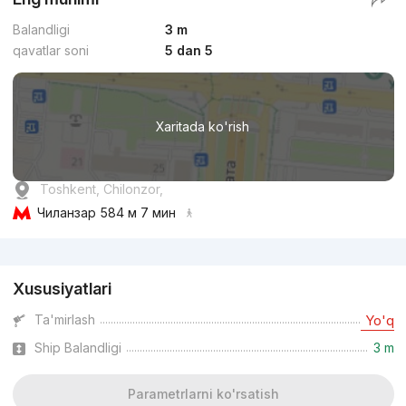
Balandligi
3 m
qavatlar soni
5 dan 5
Xaritada ko'rish
Toshkent, Chilonzor,
Чиланзар
584 м 7 мин
Reklama
Xususiyatlari
Ta'mirlash
Yo'q
Ship Balandligi
3 m
Parametrlarni ko'rsatish