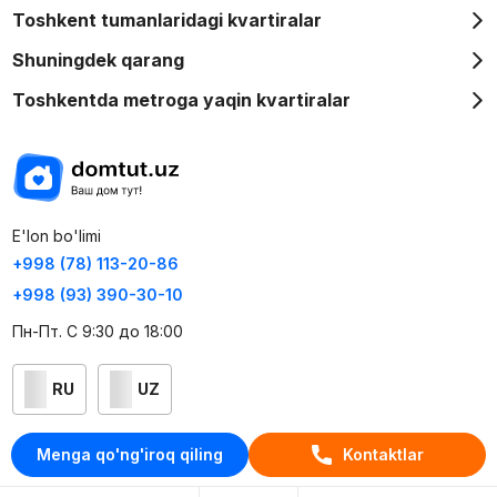
Toshkent tumanlaridagi kvartiralar
Shuningdek qarang
Toshkentda metroga yaqin kvartiralar
E'lon bo'limi
+998 (78) 113-20-86
+998 (93) 390-30-10
Пн-Пт. С 9:30 до 18:00
RU
UZ
Kontaktlar
Menga qo'ng'iroq qiling
Kontaktlar
loyiha haqida