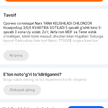
Tavsif
Срочно сотилади! Narx YANA KELISHILADI CHILONZOR
Козиробод 3/5/5 KVАRTIRА SOTILАDI 5 qavatli gʼishtli bino 5-
qavatli 3 xona Uy xolati: Zo’r, Аkfa rom MDF va Temir eshik
oʼrnatilgan, Isitish tizimi mavjud Jihozlari bilan Hujjatlari: Sotuvga
tayyor! Parkovkasi ham bor! Narxi: 77.000$ ozgina kami bor
Manzil: Toshkent shahri Chilonzor tumani, Qozirobod Moʼljal:
33-oilaviy poliklinika, korzinka Dombirobod +998900360274
Квартира на продажу 5-этажное кирпичное здание 5-й
Ko'proq
этаж, 3 комнаты Состояние квартиры: Отличное,
установлены двери из МДФ с рамами Akfa и железные
двери, система отопления с бытовой техникой
Документы: Готова к продаже! Есть также парковочное
E'lon noto'g'ri to'ldirilganmi?
место! Цена: 77 000$, торг уместен Адрес: Чилонзорский
Bizga xabar bering va biz muammoni ko‘rib chiqamiz
район, город Ташкент, Козирабад Ориентир: 33-я
семейная поликлиника, корзинка Домбирабад
+998900360274
Shikoyat qiling