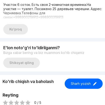
Участок 6 соток. Есть своя 2-комнатная времянка.На
участке — туалет. Посажено 25 деревьев черешни. Адрес:
Черняевка.Телефоны для
связи:+998900219912+998900319913
Ko'proq
E'lon noto'g'ri to'ldirilganmi?
Bizga xabar bering va biz muammoni ko‘rib chiqamiz
Shikoyat qiling
Ko'rib chiqish va baholash
Sharh yozish
Reyting
0 / 5