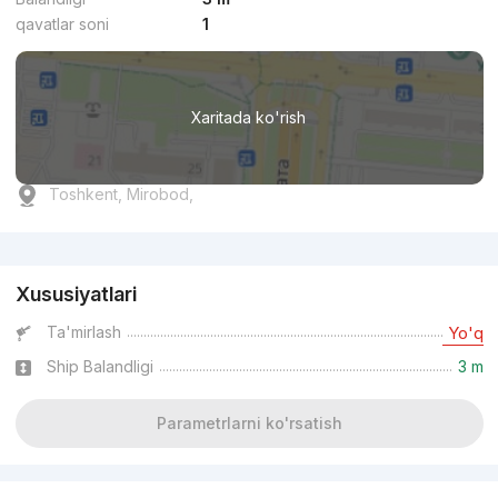
qavatlar soni
1
Xaritada ko'rish
Toshkent, Mirobod,
Reklama
Xususiyatlari
Ta'mirlash
Yo'q
Ship Balandligi
3 m
Parametrlarni ko'rsatish