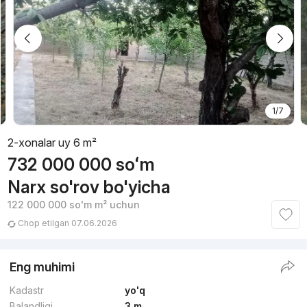
1/7
2-xonalar uy 6 m²
732 000 000
soʻm
Narx so'rov bo'yicha
122 000 000
soʻm
m² uchun
Chop etilgan 07.06.2026
Eng muhimi
Kadastr
yo'q
Balandligi
3 m