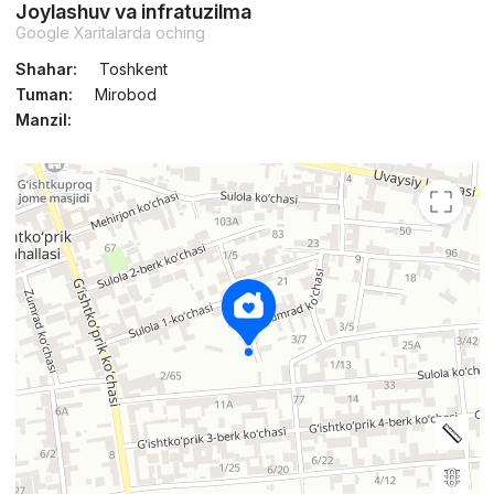
Joylashuv va infratuzilma
Google Xaritalarda oching
Shahar:
Toshkent
Tuman:
Mirobod
Manzil: