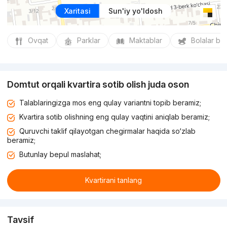
Xaritasi
Sun'iy yo'ldosh
Ovqat
Parklar
Maktablar
Bolalar bo
Domtut orqali kvartira sotib olish juda oson
Talablaringizga mos eng qulay variantni topib beramiz;
Kvartira sotib olishning eng qulay vaqtini aniqlab beramiz;
Quruvchi taklif qilayotgan chegirmalar haqida so‘zlab
beramiz;
Butunlay bepul maslahat;
Kvartirani tanlang
Tavsif