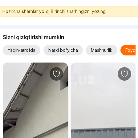
Hozircha sharhlar yo'q. Birinchi sharhingizni yozing
Sizni qiziqtirishi mumkin
Yaqin-atrofda
Narxi bo'yicha
Mashhurlik
Foyda