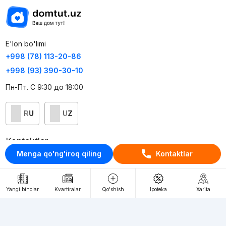
E'lon bo'limi
+998 (78) 113-20-86
+998 (93) 390-30-10
Пн-Пт. С 9:30 до 18:00
RU
UZ
Kontaktlar
Menga qo'ng'iroq qiling
Kontaktlar
loyiha haqida
Webnow © loyihasi
Yangi binolar
Kvartiralar
Qo'shish
Ipoteka
Xarita
Foydalanish shartlari
Maxfiylik siyosati