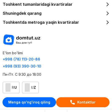
Toshkent tumanlaridagi kvartiralar
Shuningdek qarang
Toshkentda metroga yaqin kvartiralar
E'lon bo'limi
+998 (78) 113-20-86
+998 (93) 390-30-10
Пн-Пт. С 9:30 до 18:00
RU
UZ
Kontaktlar
Menga qo'ng'iroq qiling
Kontaktlar
loyiha haqida