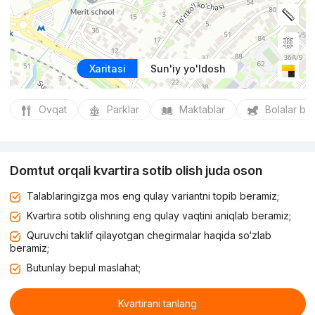
Xaritasi
Sun'iy yo'ldosh
Ovqat
Parklar
Maktablar
Bolalar bo
Domtut orqali kvartira sotib olish juda oson
Talablaringizga mos eng qulay variantni topib beramiz;
Kvartira sotib olishning eng qulay vaqtini aniqlab beramiz;
Quruvchi taklif qilayotgan chegirmalar haqida so‘zlab
beramiz;
Butunlay bepul maslahat;
Kvartirani tanlang