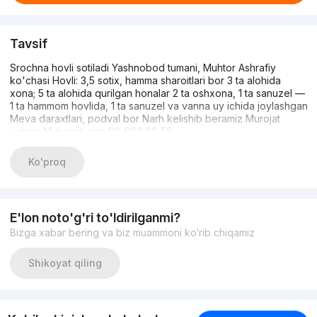
Tavsif
Srochna hovli sotiladi Yashnobod tumani, Muhtor Ashrafiy
ko'chasi Hovli: 3,5 sotix, hamma sharoitlari bor 3 ta alohida
xona; 5 ta alohida qurilgan honalar 2 ta oshxona, 1 ta sanuzel —
1 ta hammom hovlida, 1 ta sanuzel va vanna uy ichida joylashgan
Meva daraxtlari, podval bor Narh kelishib beramiz Murojat
uchun: Muborak ona 99 993 69 52
Ko'proq
E'lon noto'g'ri to'ldirilganmi?
Bizga xabar bering va biz muammoni ko‘rib chiqamiz
Shikoyat qiling