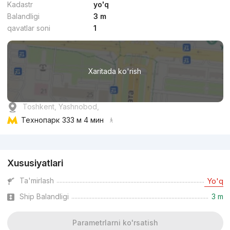
Kadastr
yo'q
Balandligi
3 m
qavatlar soni
1
Xaritada ko'rish
Toshkent, Yashnobod,
Технопарк
333 м 4 мин
Reklama
Xususiyatlari
Ta'mirlash
Yo'q
Ship Balandligi
3 m
Parametrlarni ko'rsatish