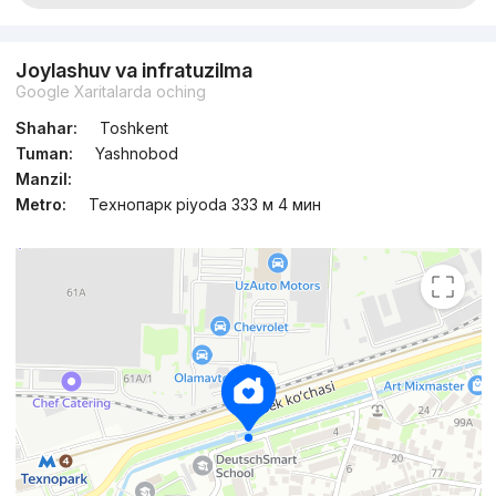
Joylashuv va infratuzilma
Google Xaritalarda oching
Shahar:
Toshkent
Tuman:
Yashnobod
Manzil:
Metro:
Технопарк piyoda 333 м 4 мин