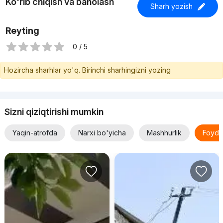
Ko'rib chiqish va baholash
Sharh yozish
Reyting
0 / 5
Hozircha sharhlar yo'q. Birinchi sharhingizni yozing
Sizni qiziqtirishi mumkin
Yaqin-atrofda
Narxi bo'yicha
Mashhurlik
Foyda