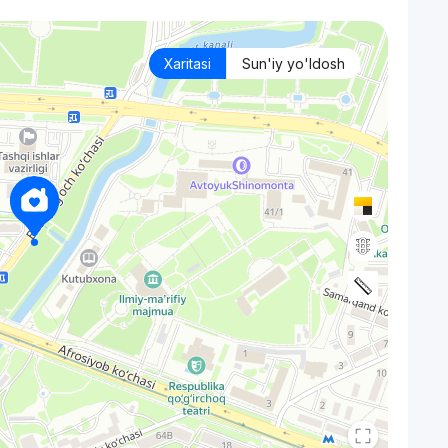
Xaritasi
Sun'iy yo'ldosh