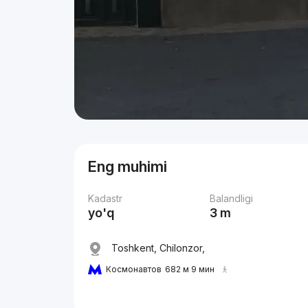
Eng muhimi
Kadastr
Balandligi
yo'q
3 m
Toshkent, Chilonzor,
Космонавтов
682 м 9 мин