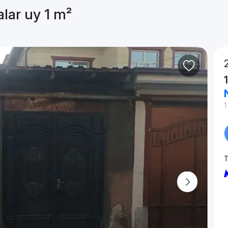
alar uy 1 m²
1
T