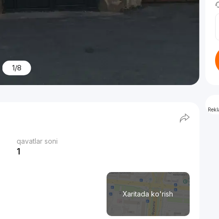
1/8
Rek
qavatlar soni
1
Xaritada ko'rish