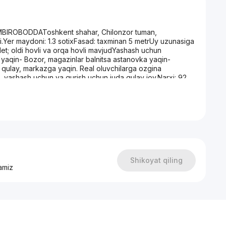
MBIROBODDAToshkent shahar, Chilonzor tuman,
i.Yer maydoni: 1.3 sotixFasad: taxminan 5 metrUy uzunasiga
et; oldi hovli va orqa hovli mavjudYashash uchun
yaqin- Bozor, magazinlar balnitsa astanovka yaqin-
qulay, markazga yaqin. Real oluvchilarga ozgina
a, yashash uchun va qurish uchun juda qulay joy.Narxi: 92
t qilsin.958913808909362693
Shikoyat qiling
amiz