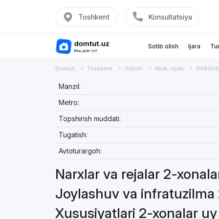
Toshkent
Konsultatsiya
Sotib olish
Ijara
Tu
Domtut
Toshkent
Sotish
Mulk, Uyda
998958
Manzil:
Metro:
Topshirish muddati:
Tugatish:
Avtoturargoh:
Narxlar va rejalar 2-xonala
Joylashuv va infratuzilma 
Xususiyatlari 2-xonalar uy