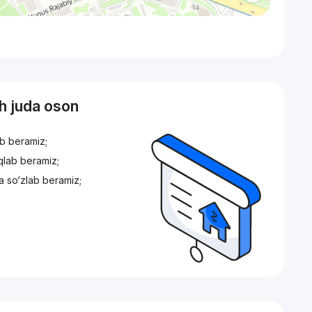
sh juda oson
ib beramiz;
iqlab beramiz;
a so‘zlab beramiz;