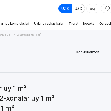
UZS
USD
rar-joy komplekslari
Uylar va uchastkalar
Tijorat
Ipoteka
Quruvch
913808
2-xonalar uy 1 m²
Космонавтов
r uy 1 m²
2-xonalar uy 1 m²
 1 m²