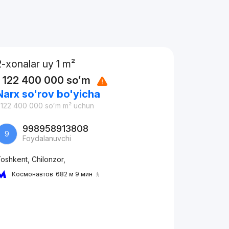
2-xonalar uy 1 m²
1 122 400 000
soʻm
Narx so'rov bo'yicha
 122 400 000
soʻm
m² uchun
998958913808
9
Foydalanuvchi
oshkent, Chilonzor,
Космонавтов
682 м 9 мин