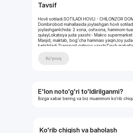
Tavsif
Hovli sotiladi.SOTILADI HOVLI - CHILONZOR DO
Dombirobod mahallasida joylashgan hovli sotilad
joylashganIchida: 2 xona, oshxona, hammom-tual
qulayLokatsiya juda yaxshi:- Makro supermarket 
Masjid, maktab, bog'cha hammasi yaqinJoy juda 
kelishiladi.Transport qatnovi yaxshiTinch mahall
000 USD (kelishiladi)Jiddiy oluvchilar murojaa
Ko'proq
E'lon noto'g'ri to'ldirilganmi?
Bizga xabar bering va biz muammoni ko‘rib chiq
Ko'rib chiqish va baholash