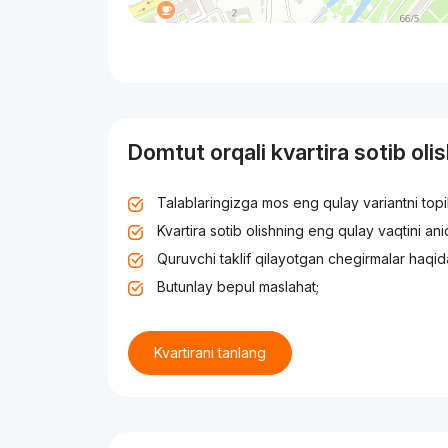
Domtut orqali kvartira sotib oli
Talablaringizga mos eng qulay variantni top
Kvartira sotib olishning eng qulay vaqtini an
Quruvchi taklif qilayotgan chegirmalar haqid
Butunlay bepul maslahat;
Kvartirani tanlang