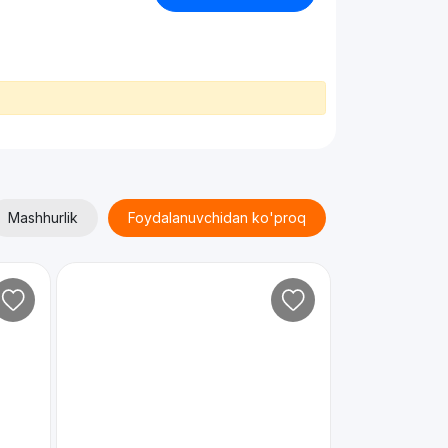
Mashhurlik
Foydalanuvchidan ko'proq