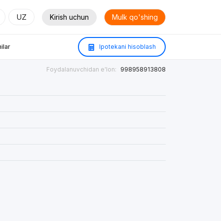
UZ
Kirish uchun
Mulk qo'shing
ilar
Ipotekani hisoblash
Foydalanuvchidan e'lon:
998958913808