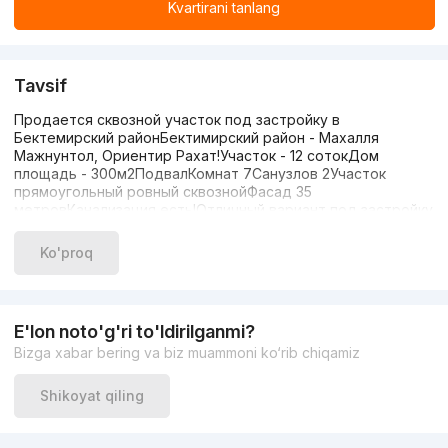
Kvartirani tanlang
Tavsif
Продается сквозной участок под застройку в
Бектемирский районБектимирский район - Махалля
Мажнунтол, Ориентир Рахат!Участок - 12 сотокДом
площадь - 300м2ПодвалКомнат 7Санузлов 2Участок
прямоугольный ровный сквознойФасад 35
метровКанализация есть!Отличный вариант под застройку
4-6 коттеджей!Стоимость 360000+998900649955 Алишер
Ko'proq
E'lon noto'g'ri to'ldirilganmi?
Bizga xabar bering va biz muammoni ko‘rib chiqamiz
Shikoyat qiling