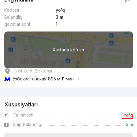
Kadastr
yo'q
Balandligi
3 m
qavatlar soni
1
Xaritada ko'rish
Toshkent, Bektemir,
Узбекистанская
895 м 11 мин
Reklama
Xususiyatlari
Ta'mirlash
Yo'q
Ship Balandligi
3 m