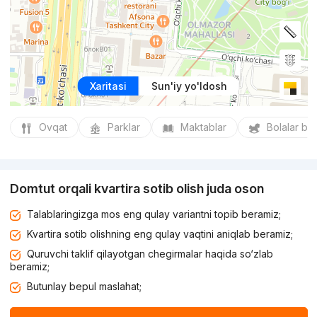
Xaritasi
Sun'iy yo'ldosh
Ovqat
Parklar
Maktablar
Bolalar bo
Domtut orqali kvartira sotib olish juda oson
Talablaringizga mos eng qulay variantni topib beramiz;
Kvartira sotib olishning eng qulay vaqtini aniqlab beramiz;
Quruvchi taklif qilayotgan chegirmalar haqida so‘zlab
beramiz;
Butunlay bepul maslahat;