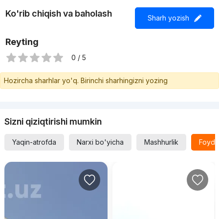
Ko'rib chiqish va baholash
Sharh yozish
Reyting
0 / 5
Hozircha sharhlar yo'q. Birinchi sharhingizni yozing
Sizni qiziqtirishi mumkin
Yaqin-atrofda
Narxi bo'yicha
Mashhurlik
Foyda