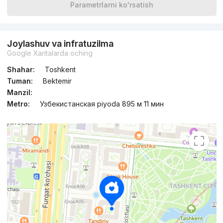
Parametrlarni ko'rsatish
Joylashuv va infratuzilma
Google Xaritalarda oching
Shahar:
Toshkent
Tuman:
Bektemir
Manzil:
Metro:
Узбекистанская piyoda 895 м 11 мин