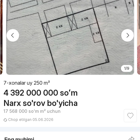
1/9
7-xonalar uy 250 m²
4 392 000 000
soʻm
Narx so'rov bo'yicha
17 568 000
soʻm
m² uchun
Chop etilgan 05.06.2026
Eng muhimi