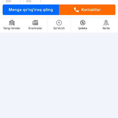
Menga qo'ng'iroq qiling
Kontaktlar
Kontaktlar
loyiha haqida
Yangi binolar
Kvartiralar
Qo'shish
Ipoteka
Xarita
Webnow © loyihasi
Foydalanish shartlari
Maxfiylik siyosati
Ommaviy taklif
Muassis:
"WEBNOW" MChJ
Manzil:
Toshkent shahri, A.Qahhor ko'chasi, 47-uy
Elektron ommaviy axborot vositalarini ro'yxatdan o'tkazish:
1649
Toshkent shahridagi yangi binolardagi kvartiralarga talab katta, siz
bizning veb-saytimizda istalgan toifadagi kvartiralarni cheksiz miqdorda