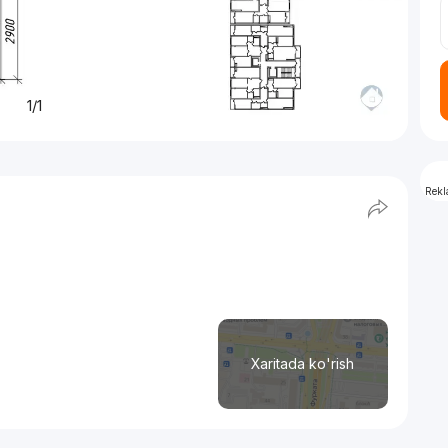
1/1
Rek
Xaritada ko'rish