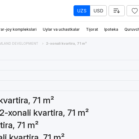
UZS
USD
rar-joy komplekslari
Uylar va uchastkalar
Tijorat
Ipoteka
Quruvch
MLAND DEVELOPMENT
2-xonali kvartira, 71 m²
kvartira, 71 m²
-xonali kvartira, 71 m²
tira, 71 m²
li kvartira, 71 m²