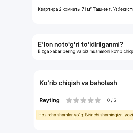
Квартира 2 комнаты 71 м² Ташкент, Узбекис
E'lon noto'g'ri to'ldirilganmi?
Bizga xabar bering va biz muammoni ko‘rib chiq
Ko'rib chiqish va baholash
Reyting
0 / 5
Hozircha sharhlar yo'q. Birinchi sharhingizni yoz