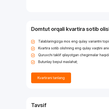
Domtut orqali kvartira sotib oli
Talablaringizga mos eng qulay variantni top
Kvartira sotib olishning eng qulay vaqtini an
Quruvchi taklif qilayotgan chegirmalar haqid
Butunlay bepul maslahat;
Kvartirani tanlang
Tavsif