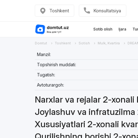
Toshkent
Konsultatsiya
Sotib olish
Ijara
Tu
Domtut
Toshkent
Sotish
Mulk, Kvartira
DREA
Manzil:
Topshirish muddati:
Tugatish:
Avtoturargoh:
Narxlar va rejalar 2-xonali 
Joylashuv va infratuzilma 2
Xususiyatlari 2-xonali kvar
Qurilishning borishi 2-xona