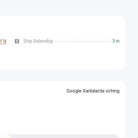
o'q
Ship Balandligi
3 m
Google Xaritalarda oching