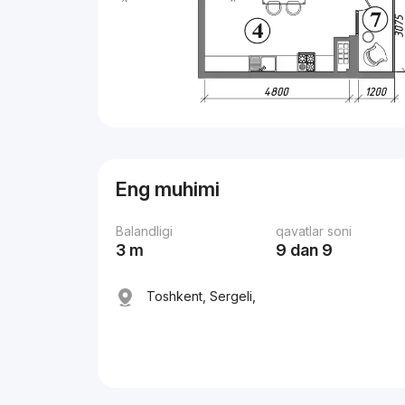
Eng muhimi
Balandligi
qavatlar soni
3 m
9 dan 9
Toshkent, Sergeli,