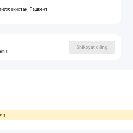
танУзбекистан, Ташкент
Shikoyat qiling
amiz
ing