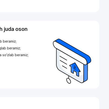
sh juda oson
ib beramiz;
iqlab beramiz;
a so‘zlab beramiz;