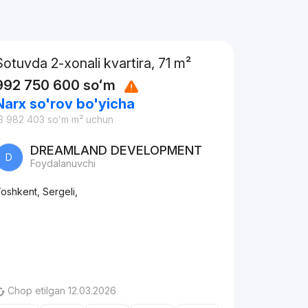
Sotuvda 2-xonali kvartira, 71 m²
992 750 600
soʻm
Narx so'rov bo'yicha
3 982 403
soʻm
m² uchun
DREAMLAND DEVELOPMENT
D
Foydalanuvchi
oshkent, Sergeli,
Chop etilgan 12.03.2026