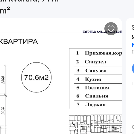
 m²
1
T