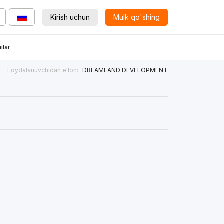
Kirish uchun
Mulk qo'shing
ilar
Foydalanuvchidan e'lon:
DREAMLAND DEVELOPMENT