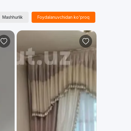
Mashhurlik
Foydalanuvchidan ko'proq