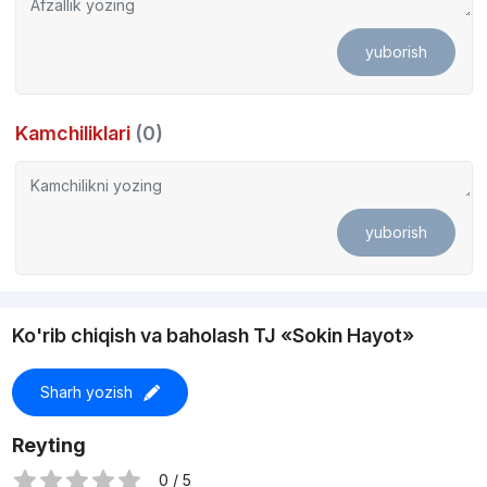
yuborish
Kamchiliklari
(0)
yuborish
Ko'rib chiqish va baholash TJ «Sokin Hayot»
Sharh yozish
Reyting
0 / 5