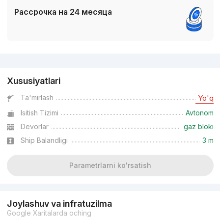
Рассрочка на 24 месяца
Reklama
Xususiyatlari
Ta'mirlash
Yo'q
Isitish Tizimi
Avtonom
Devorlar
gaz bloki
Ship Balandligi
3 m
Parametrlarni ko'rsatish
Joylashuv va infratuzilma
Google Xaritalarda oching