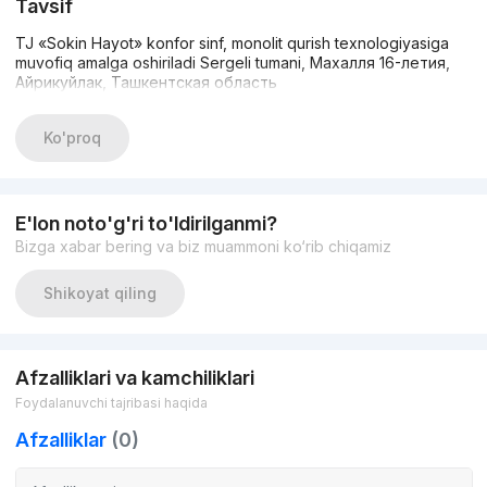
Tavsif
TJ «Sokin Hayot» konfor sinf, monolit qurish texnologiyasiga
muvofiq amalga oshiriladi Sergeli tumani, Махалля 16-летия,
Айрикуйлак, Ташкентская область
Ko'proq
E'lon noto'g'ri to'ldirilganmi?
Bizga xabar bering va biz muammoni ko‘rib chiqamiz
Shikoyat qiling
Afzalliklari va kamchiliklari
Foydalanuvchi tajribasi haqida
Afzalliklar
(0)