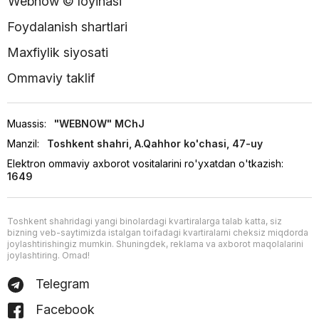
Webnow © loyihasi
Foydalanish shartlari
Maxfiylik siyosati
Ommaviy taklif
Muassis:
"WEBNOW" MChJ
Manzil:
Toshkent shahri, A.Qahhor ko'chasi, 47-uy
Elektron ommaviy axborot vositalarini ro'yxatdan o'tkazish:
1649
Toshkent shahridagi yangi binolardagi kvartiralarga talab katta, siz
bizning veb-saytimizda istalgan toifadagi kvartiralarni cheksiz miqdorda
joylashtirishingiz mumkin. Shuningdek, reklama va axborot maqolalarini
joylashtiring. Omad!
Telegram
Facebook