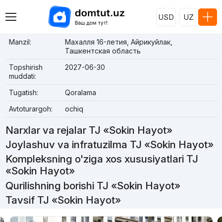
USD
UZ
Manzil:
Махалля 16-летия, Айрикуйлак,
Ташкентская область
Topshirish
2027-06-30
muddati:
Tugatish:
Qoralama
Avtoturargoh:
ochiq
Narxlar va rejalar TJ «Sokin Hayot»
Joylashuv va infratuzilma TJ «Sokin Hayot»
Kompleksning o'ziga xos xususiyatlari TJ
«Sokin Hayot»
Qurilishning borishi TJ «Sokin Hayot»
Tavsif TJ «Sokin Hayot»