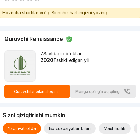
Hozircha sharhlar yo'q. Birinchi sharhingizni yozing
Quruvchi Renaissance
7
Saytdagi ob'ektlar
2020
Tashkil etilgan yili
Quruvchilar bilan aloqalar
Menga qo'ng'iroq qiling
Sizni qiziqtirishi mumkin
Yaqin-atrofda
Bu xususiyatlar bilan
Mashhurlik