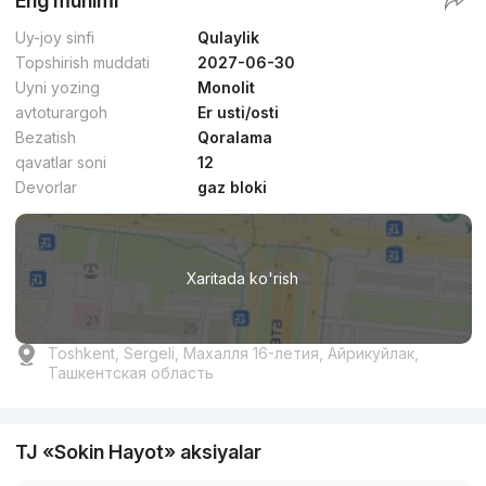
Eng muhimi
Uy-joy sinfi
Qulaylik
Topshirish muddati
2027-06-30
Uyni yozing
Monolit
avtoturargoh
Er usti/osti
Bezatish
Qoralama
qavatlar soni
12
Devorlar
gaz bloki
Xaritada ko'rish
Toshkent, Sergeli, Махалля 16-летия, Айрикуйлак,
Ташкентская область
TJ «Sokin Hayot» aksiyalar