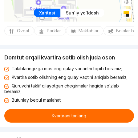
Xaritasi
Sun'iy yo'ldosh
Ovqat
Parklar
Maktablar
Bolalar bo
Domtut orqali kvartira sotib olish juda oson
Talablaringizga mos eng qulay variantni topib beramiz;
Kvartira sotib olishning eng qulay vaqtini aniqlab beramiz;
Quruvchi taklif qilayotgan chegirmalar haqida so‘zlab
beramiz;
Butunlay bepul maslahat;
Kvartirani tanlang