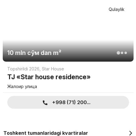
Qulaylik
10 mln
сўм
dan m²
Topshirildi 2026
,
Star House
TJ «Star house residence»
Жалоир улица
+998 (71) 200...
Toshkent tumanlaridagi kvartiralar