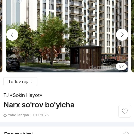
1/7
To'lov rejasi
TJ «Sokin Hayot»
Narx so'rov bo'yicha
Yangilangan 18.07.2025