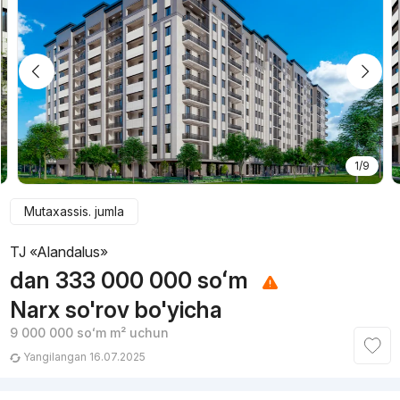
1/9
Mutaxassis. jumla
TJ «Alandalus»
dan
333 000 000
soʻm
Narx so'rov bo'yicha
9 000 000
soʻm
m² uchun
Yangilangan 16.07.2025