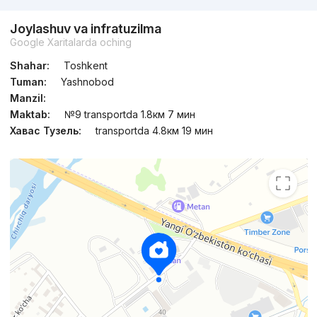
Joylashuv va infratuzilma
Google Xaritalarda oching
Shahar:
Toshkent
Tuman:
Yashnobod
Manzil:
Maktab:
№9 transportda 1.8км 7 мин
Хавас Тузель:
transportda 4.8км 19 мин