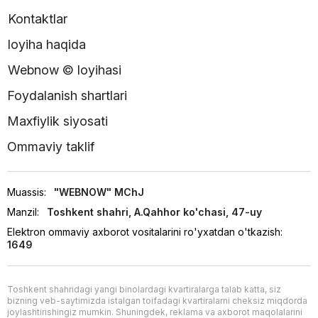
Kontaktlar
loyiha haqida
Webnow © loyihasi
Foydalanish shartlari
Maxfiylik siyosati
Ommaviy taklif
Muassis:
"WEBNOW" MChJ
Manzil:
Toshkent shahri, A.Qahhor ko'chasi, 47-uy
Elektron ommaviy axborot vositalarini ro'yxatdan o'tkazish:
1649
Toshkent shahridagi yangi binolardagi kvartiralarga talab katta, siz
bizning veb-saytimizda istalgan toifadagi kvartiralarni cheksiz miqdorda
joylashtirishingiz mumkin. Shuningdek, reklama va axborot maqolalarini