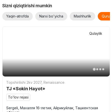
Sizni qiziqtirishi mumkin
Yaqin-atrofda
Narxi bo'yicha
Mashhurlik
Quruv
Qulaylik
Topshirilishi 2kv 2027
,
Renaissance
TJ «Sokin Hayot»
To'lov rejasi
Sergeli, Махалля 16-летия, Айрикуйлак, Ташкентская