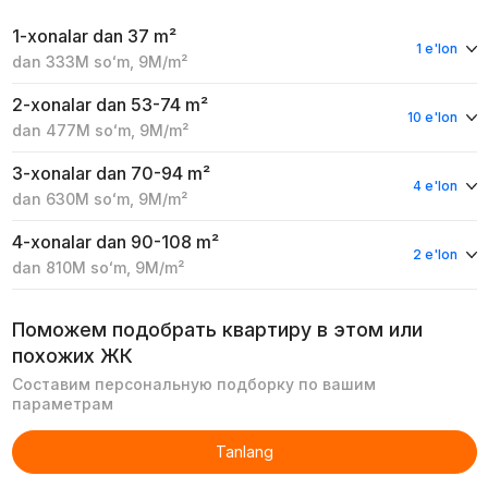
1-xonalar
dan 37 m²
1 e'lon
dan
333M
soʻm
,
9M
/m²
2-xonalar
dan 53-74 m²
10 e'lon
dan
477M
soʻm
,
9M
/m²
3-xonalar
dan 70-94 m²
4 e'lon
dan
630M
soʻm
,
9M
/m²
4-xonalar
dan 90-108 m²
2 e'lon
dan
810M
soʻm
,
9M
/m²
Поможем подобрать квартиру в этом или
похожих ЖК
Составим персональную подборку по вашим
параметрам
Tanlang