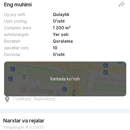
Eng muhimi
Uy-joy sinfi
Qulaylik
Uyni yozing
G'isht
Complex area
1 200 m²
avtoturargoh
Yer osti
Bezatish
Qoralama
qavatlar soni
10
Devorlar
G'isht
Xaritada ko'rish
Toshkent, Yashnobod,
Narxlar va rejalar
Yangilangan 16.07.2025