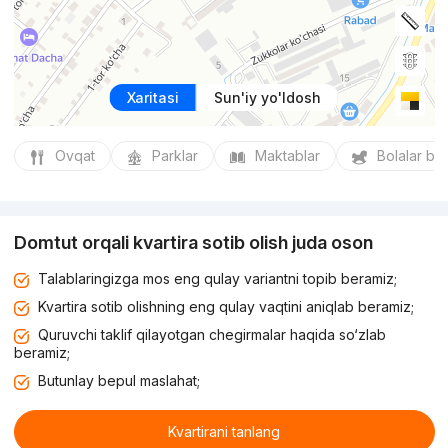
Xaritasi
Sun'iy yo'ldosh
Ovqat
Parklar
Maktablar
Bolalar bo
Domtut orqali kvartira sotib olish juda oson
Talablaringizga mos eng qulay variantni topib beramiz;
Kvartira sotib olishning eng qulay vaqtini aniqlab beramiz;
Quruvchi taklif qilayotgan chegirmalar haqida so‘zlab
beramiz;
Butunlay bepul maslahat;
Kvartirani tanlang