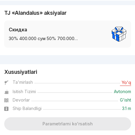
TJ «Alandalus» aksiyalar
Скидка
30% 400.000 сум 50% 700.000…
Reklama
Xususiyatlari
Ta'mirlash
Yo'q
Isitish Tizimi
Avtonom
Devorlar
G'isht
Ship Balandligi
3.1 m
Parametrlarni ko'rsatish