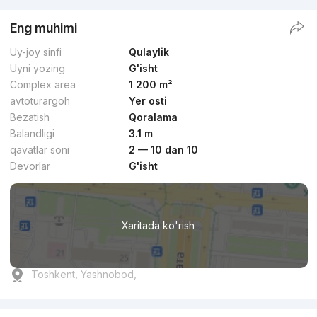
Eng muhimi
Uy-joy sinfi
Qulaylik
Uyni yozing
G'isht
Complex area
1 200 m²
avtoturargoh
Yer osti
Bezatish
Qoralama
Balandligi
3.1 m
qavatlar soni
2 — 10 dan 10
Devorlar
G'isht
Xaritada ko'rish
Toshkent, Yashnobod,