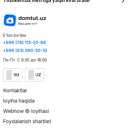
Toshkentda metroga yaqin kvartiralar
E'lon bo'limi
+998 (78) 113-20-86
+998 (93) 390-30-10
Пн-Пт. С 9:30 до 18:00
RU
UZ
Kontaktlar
loyiha haqida
Webnow © loyihasi
Foydalanish shartlari