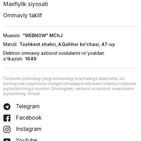
Maxfiylik siyosati
Ommaviy taklif
Muassis:
"WEBNOW" MChJ
Manzil:
Toshkent shahri, A.Qahhor ko'chasi, 47-uy
Elektron ommaviy axborot vositalarini ro'yxatdan
o'tkazish:
1649
Toshkent shahridagi yangi binolardagi kvartiralarga talab katta, siz
bizning veb-saytimizda istalgan toifadagi kvartiralarni cheksiz miqdorda
joylashtirishingiz mumkin. Shuningdek, reklama va axborot maqolalarini
joylashtiring. Omad!
Telegram
Facebook
Instagram
Youtube