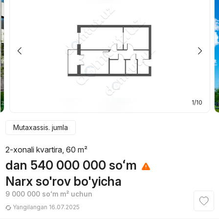
1/10
Mutaxassis. jumla
2-xonali kvartira, 60 m²
dan
540 000 000
soʻm
Narx so'rov bo'yicha
9 000 000
soʻm
m² uchun
Yangilangan 16.07.2025