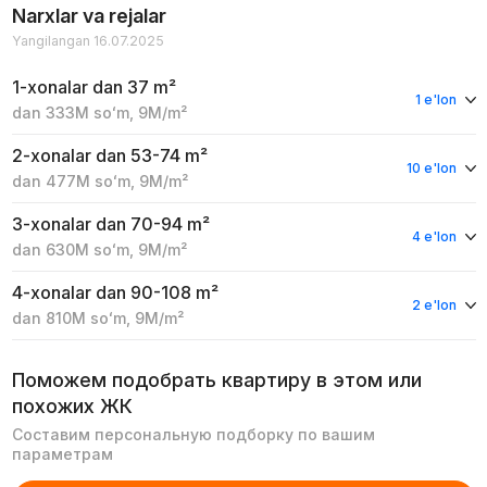
Narxlar va rejalar
Yangilangan 16.07.2025
1-xonalar
dan 37 m²
1 e'lon
dan
333M
soʻm
,
9M
/m²
2-xonalar
dan 53-74 m²
10 e'lon
dan
477M
soʻm
,
9M
/m²
3-xonalar
dan 70-94 m²
4 e'lon
dan
630M
soʻm
,
9M
/m²
4-xonalar
dan 90-108 m²
2 e'lon
dan
810M
soʻm
,
9M
/m²
Поможем подобрать квартиру в этом или
похожих ЖК
Составим персональную подборку по вашим
параметрам