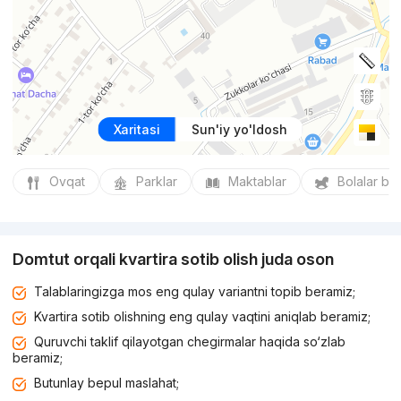
Xaritasi
Sun'iy yo'ldosh
Ovqat
Parklar
Maktablar
Bolalar bo
Domtut orqali kvartira sotib olish juda oson
Talablaringizga mos eng qulay variantni topib beramiz;
Kvartira sotib olishning eng qulay vaqtini aniqlab beramiz;
Quruvchi taklif qilayotgan chegirmalar haqida so‘zlab
beramiz;
Butunlay bepul maslahat;