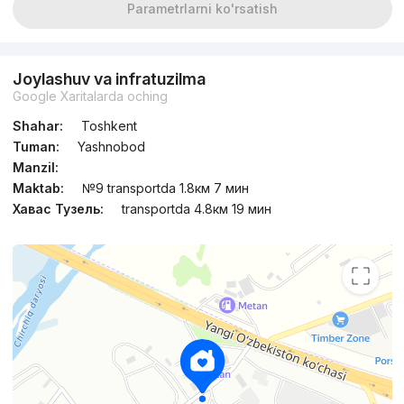
Parametrlarni ko'rsatish
Joylashuv va infratuzilma
Google Xaritalarda oching
Shahar:
Toshkent
Tuman:
Yashnobod
Manzil:
Maktab:
№9 transportda 1.8км 7 мин
Хавас Тузель:
transportda 4.8км 19 мин