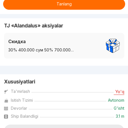
Tanlang
TJ «Alandalus» aksiyalar
Скидка
30% 400.000 сум 50% 700.000…
Reklama
Xususiyatlari
Ta'mirlash
Yo'q
Isitish Tizimi
Avtonom
Devorlar
G'isht
Ship Balandligi
3.1 m