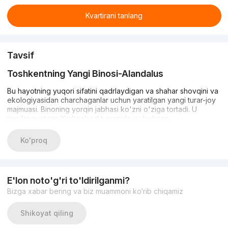
Kvartirani tanlang
Tavsif
Toshkentning Yangi Binosi-Alandalus
Bu hayotning yuqori sifatini qadrlaydigan va shahar shovqini va
ekologiyasidan charchaganlar uchun yaratilgan yangi turar-joy
majmuasi. Binoning yorqin jabhasi ko'zni o'ziga tortadi. U
rivojlanayotgan Yashnobod tumanida joylashgan.
Konfor sinfidagi g'isht majmuasi bitta 10 qavatli binoga ega.
Ko'proq
Umumiy maydoni 1,200 kvadrat metr.
Majmua hududi kecha-kunduz qo'riqlanadi. Kvartiralarda IP-
E'lon noto'g'ri to'ldirilganmi?
interkomlar va Internet mavjud. Uyda avtonom isitish tizimi va er
osti avtoturargohi mavjud. Aholiga qulaylik yaratish maqsadida
Bizga xabar bering va biz muammoni ko‘rib chiqamiz
majmuada o'z bolalar bog'chasi, sport zali, bolalar
maydonchasi va sayr qilish uchun joy bilan jihozlangan hovli
Shikoyat qiling
mavjud.