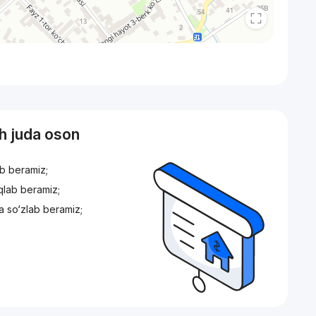
sh juda oson
ib beramiz;
iqlab beramiz;
a so‘zlab beramiz;