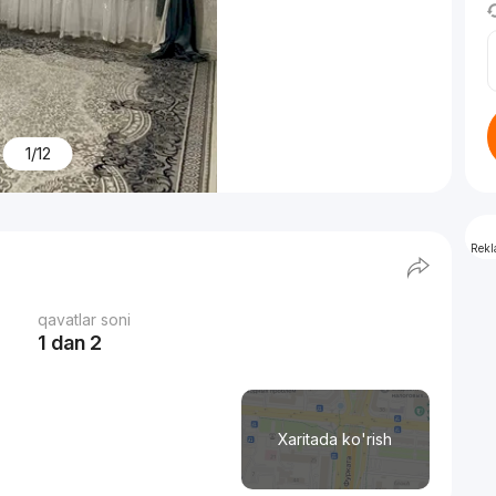
1/12
Rek
qavatlar soni
1 dan 2
Xaritada ko'rish