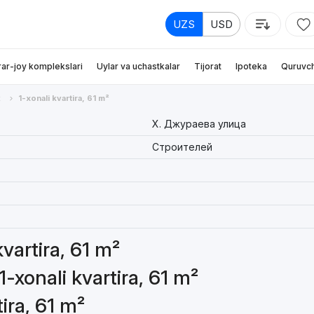
UZS
USD
rar-joy komplekslari
Uylar va uchastkalar
Tijorat
Ipoteka
Quruvch
t
1-xonali kvartira, 61 m²
Х. Джураева улица
Строителей
kvartira, 61 m²
-xonali kvartira, 61 m²
tira, 61 m²