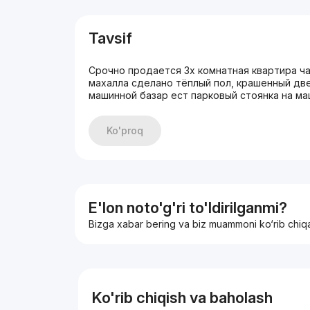
Tavsif
Срочно продается 3х комнатная квартира ч
махалла сделано тёплый пол, крашенный дв
машинной базар ест парковый стоянка на м
Ko'proq
E'lon noto'g'ri to'ldirilganmi?
Bizga xabar bering va biz muammoni ko‘rib chiq
Ko'rib chiqish va baholash