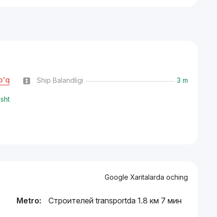
o'q
Ship Balandligi
3 m
isht
Google Xaritalarda oching
Metro:
Строителей transportda 1.8 км 7 мин