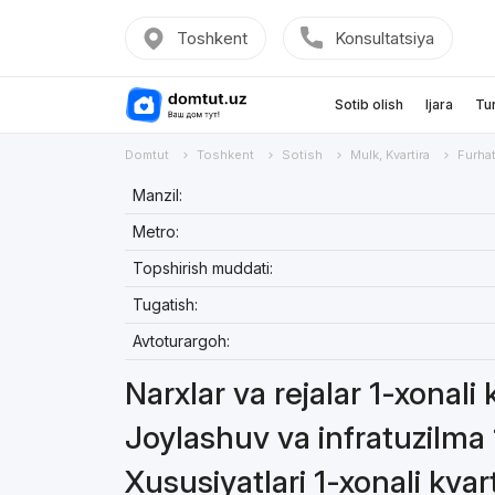
Toshkent
Konsultatsiya
Sotib olish
Ijara
Tu
Domtut
Toshkent
Sotish
Mulk, Kvartira
Furha
Manzil:
Metro:
Topshirish muddati:
Tugatish:
Avtoturargoh:
Narxlar va rejalar 1-xonali 
Joylashuv va infratuzilma 1
Xususiyatlari 1-xonali kvar