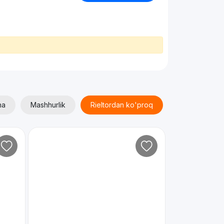
ha
Mashhurlik
Rieltordan ko'proq