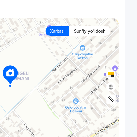
Xaritasi
Sun'iy yo'ldosh