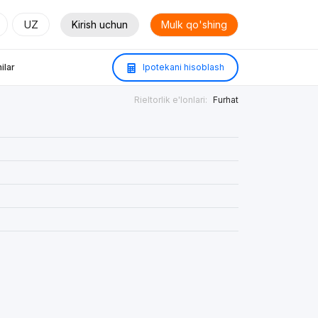
UZ
Kirish uchun
Mulk qo'shing
ilar
Ipotekani hisoblash
Rieltorlik e'lonlari:
Furhat