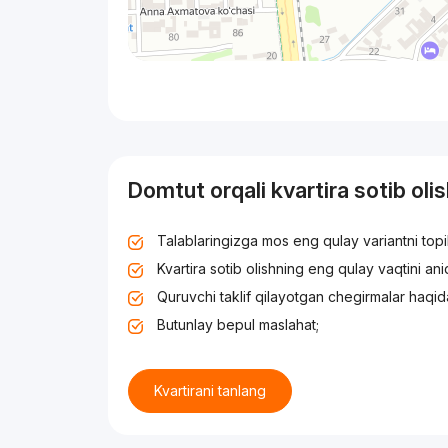
Domtut orqali kvartira sotib oli
Talablaringizga mos eng qulay variantni top
Kvartira sotib olishning eng qulay vaqtini an
Quruvchi taklif qilayotgan chegirmalar haqid
Butunlay bepul maslahat;
Kvartirani tanlang