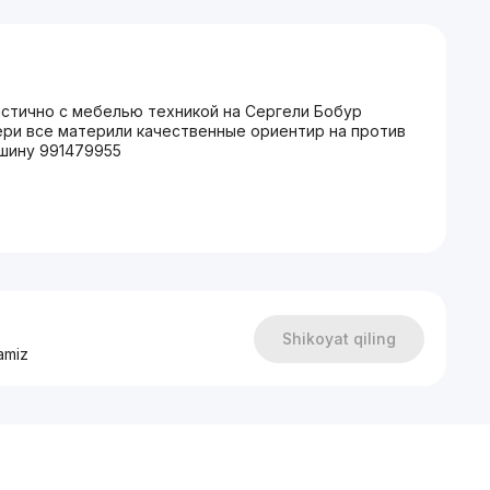
астично с мебелью техникой на Сергели Бобур
ери все материли качественные ориентир на против
ашину 991479955
Shikoyat qiling
amiz