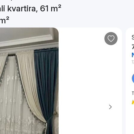
li kvartira, 61 m²
 m²
1
T