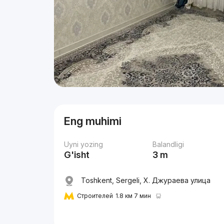
Eng muhimi
Uyni yozing
Balandligi
G'isht
3 m
Toshkent, Sergeli, Х. Джураева улица
Строителей
1.8 км 7 мин