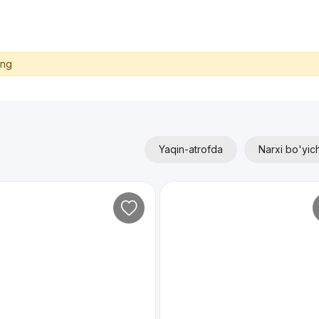
ing
Yaqin-atrofda
Narxi bo'yic