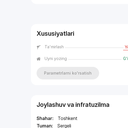
Reklama
Xususiyatlari
Ta'mirlash
Y
Uyni yozing
G'
Parametrlarni ko'rsatish
Joylashuv va infratuzilma
Shahar:
Toshkent
Tuman:
Sergeli