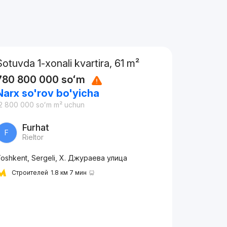
Sotuvda 1-xonali kvartira, 61 m²
780 800 000
soʻm
Narx so'rov bo'yicha
2 800 000
soʻm
m² uchun
Furhat
F
Rieltor
oshkent, Sergeli, Х. Джураева улица
Строителей
1.8 км 7 мин