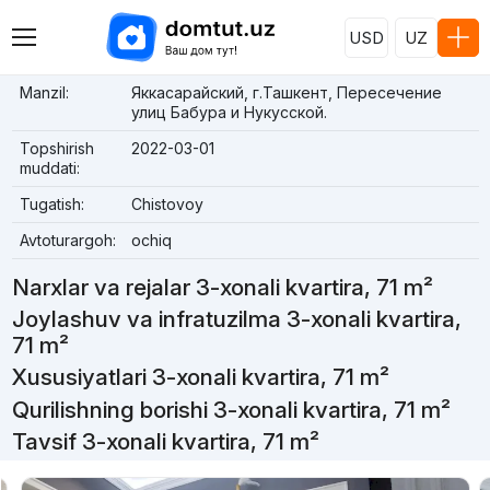
USD
UZ
Manzil:
Яккасарайский, г.Ташкент, Пересечение
улиц Бабура и Нукусской.
Topshirish
2022-03-01
muddati:
Tugatish:
Chistovoy
Avtoturargoh:
ochiq
Narxlar va rejalar 3-xonali kvartira, 71 m²
Joylashuv va infratuzilma 3-xonali kvartira,
71 m²
Xususiyatlari 3-xonali kvartira, 71 m²
Qurilishning borishi 3-xonali kvartira, 71 m²
Tavsif 3-xonali kvartira, 71 m²