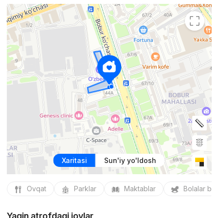
Xaritasi
Sun'iy yo'ldosh
Ovqat
Parklar
Maktablar
Bolalar bo
Yaqin atrofdagi joylar