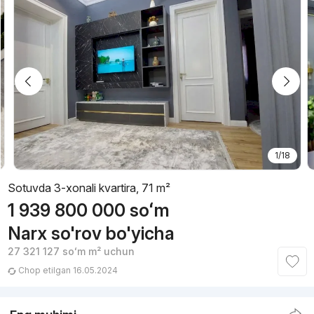
1/18
Sotuvda 3-xonali kvartira, 71 m²
1 939 800 000
soʻm
Narx so'rov bo'yicha
27 321 127
soʻm
m² uchun
Chop etilgan 16.05.2024