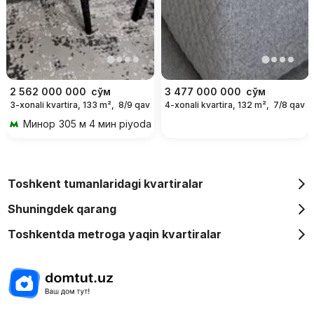
2 562 000 000
сўм
3 477 000 000
сўм
3-xonali kvartira, 133 m²,
8/9 qavat
4-xonali kvartira, 132 m²,
7/8 qavat
Минор
305 м 4 мин piyoda
Toshkent tumanlaridagi kvartiralar
Shuningdek qarang
Toshkentda metroga yaqin kvartiralar