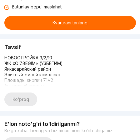
Butunlay bepul maslahat;
Kvartirani tanlang
Tavsif
НОВОСТРОЙКА 3/2/10
ЖК «O’ZBEGIM» (УЗБЕГИМ)
Яккасарайский район
Элитный жилой комплекс
Площадь: кирпич 71м2
Авторский проект
Полностью меблирована
Развитая инфраструктура
Ko'proq
Всё в шаговой доступности
Международный аэропорт рядом,
Закрытая охраняемая территория.
Вид с окон во двор и на Пирамит
E'lon noto'g'ri to'ldirilganmi?
ЦЕНА: 159 000 у.е./СРОЧНО
Bizga xabar bering va biz muammoni ko‘rib chiqamiz
+998990037773
https://t.me/newrealtorsarvar