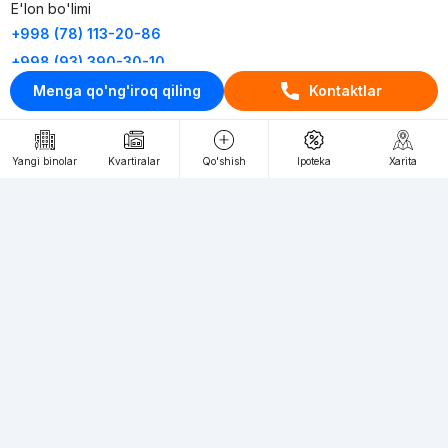
E'lon bo'limi
+998 (78) 113-20-86
+998 (93) 390-30-10
Menga qo'ng'iroq qiling
Kontaktlar
Пн-Пт. С 9:30 до 18:00
RU
UZ
Yangi binolar
Kvartiralar
Qo'shish
Ipoteka
Xarita
Kontaktlar
loyiha haqida
Webnow © loyihasi
Foydalanish shartlari
Maxfiylik siyosati
Ommaviy taklif
Muassis:
"WEBNOW" MChJ