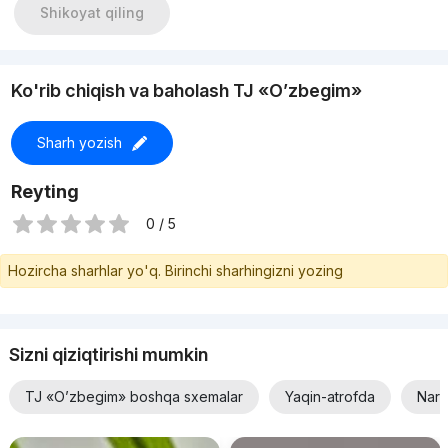
Shikoyat qiling
Ko'rib chiqish va baholash TJ «O’zbegim»
Sharh yozish
Reyting
0 / 5
Hozircha sharhlar yo'q. Birinchi sharhingizni yozing
Sizni qiziqtirishi mumkin
TJ «O’zbegim» boshqa sxemalar
Yaqin-atrofda
Narx