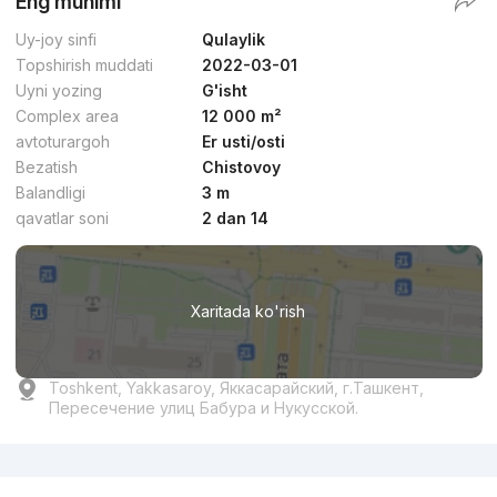
Eng muhimi
Uy-joy sinfi
Qulaylik
Topshirish muddati
2022-03-01
Uyni yozing
G'isht
Complex area
12 000 m²
avtoturargoh
Er usti/osti
Bezatish
Chistovoy
Balandligi
3 m
qavatlar soni
2 dan 14
Xaritada ko'rish
Toshkent, Yakkasaroy, Яккасарайский, г.Ташкент,
Пересечение улиц Бабура и Нукусской.
Reklama