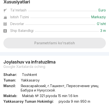
Xususiyatlari
Ta'mirlash
Euro
Isitish Tizimi
Markaziy
Devorlar
G'isht
Ship Balandligi
3 m
Parametrlarni ko'rsatish
Joylashuv va infratuzilma
Google Xaritalarda oching
Shahar:
Toshkent
Tuman:
Yakkasaroy
Manzil:
Яккасарайский, г.Ташкент, Пересечение улиц
Бабура и Нукусской.
Maktab:
Maktab № 321 piyoda 15 min 1.6 km
Yakkasaroy Tuman Hokimligi:
piyoda 9 min 950 m