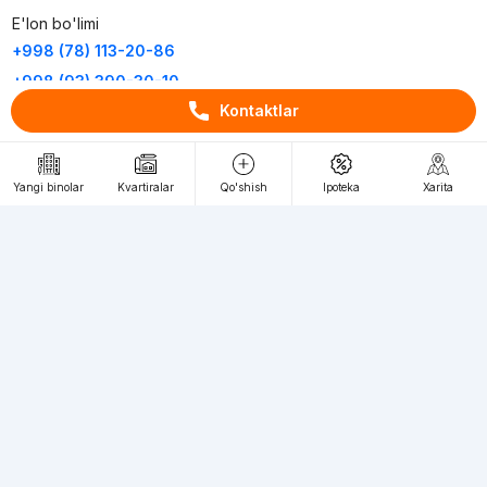
E'lon bo'limi
+998 (78) 113-20-86
+998 (93) 390-30-10
Kontaktlar
Пн-Пт. С 9:30 до 18:00
RU
UZ
Yangi binolar
Kvartiralar
Qo'shish
Ipoteka
Xarita
Kontaktlar
loyiha haqida
Webnow © loyihasi
Foydalanish shartlari
Maxfiylik siyosati
Ommaviy taklif