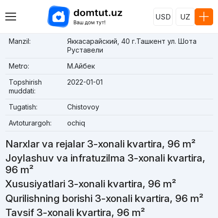
USD
UZ
Manzil:
Яккасарайский, 40 г.Ташкент ул. Шота
Руставели
Metro:
М.Айбек
Topshirish
2022-01-01
muddati:
Tugatish:
Chistovoy
Avtoturargoh:
ochiq
Narxlar va rejalar 3-xonali kvartira, 96 m²
Joylashuv va infratuzilma 3-xonali kvartira,
96 m²
Xususiyatlari 3-xonali kvartira, 96 m²
Qurilishning borishi 3-xonali kvartira, 96 m²
Tavsif 3-xonali kvartira, 96 m²