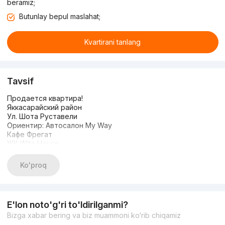
beramiz;
Butunlay bepul maslahat;
Kvartirani tanlang
Tavsif
Продается квартира!
Яккасарайский район
Ул. Шота Руставели
Ориентир: Автосалон My Way
Кафе Фрегат
ЖК Wite House
Закрытый охраняемый двор
Хороший, зеленый двор
Ko'proq
Двухуровневая квартира
3 комнаты
7-8 этажи
8 этажей
E'lon noto'g'ri to'ldirilganmi?
Общая площадь: 96м2
Bizga xabar bering va biz muammoni ko‘rib chiqamiz
Новый ремонт
Двухконтурный котел