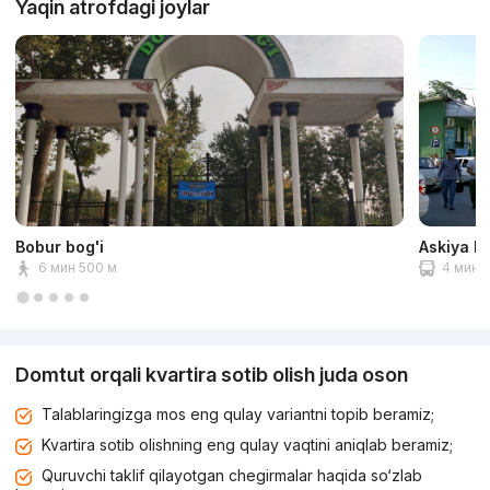
Yaqin atrofdagi joylar
Bobur bog'i
Askiya b
6 мин 500 м
4 мин 1
Domtut orqali kvartira sotib olish juda oson
Talablaringizga mos eng qulay variantni topib beramiz;
Kvartira sotib olishning eng qulay vaqtini aniqlab beramiz;
Quruvchi taklif qilayotgan chegirmalar haqida so‘zlab