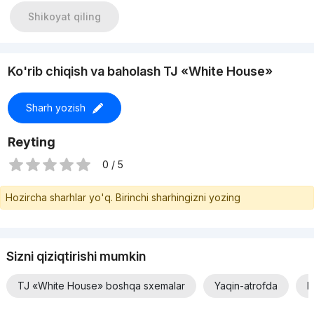
Теплый пол
Shikoyat qiling
Два санузла/ Гардеробная
Подсобная комната
С Мебелью и Техникой
Цена: 175.000 y.e
Ko'rib chiqish va baholash TJ «White House»
Sharh yozish
Reyting
0 / 5
Hozircha sharhlar yo'q. Birinchi sharhingizni yozing
Sizni qiziqtirishi mumkin
TJ «White House» boshqa sxemalar
Yaqin-atrofda
N