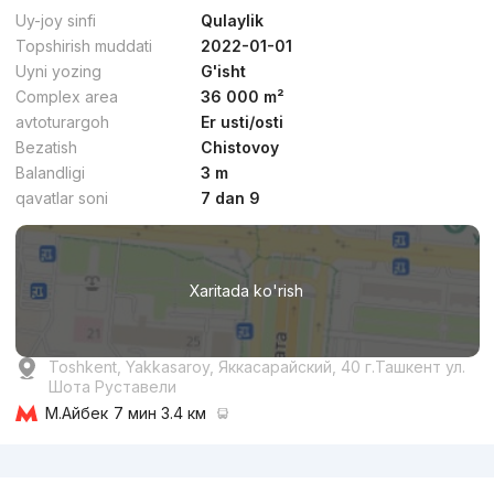
Qulaylik
Uy-joy sinfi
Qulaylik
Topshirish muddati
2022-01-01
Uyni yozing
G'isht
Complex area
36 000 m²
avtoturargoh
Er usti/osti
Bezatish
Chistovoy
dan
15.9 mln
сўм
/m²
Balandligi
3 m
qavatlar soni
7 dan 9
Topshirildi 2025
,
Best House Building
TJ «Via Port»
Xaritada ko'rish
+998 (90) 120...
Qulaylik
Toshkent, Yakkasaroy, Яккасарайский, 40 г.Ташкент ул.
Шота Руставели
М.Айбек
7 мин 3.4 км
Reklama