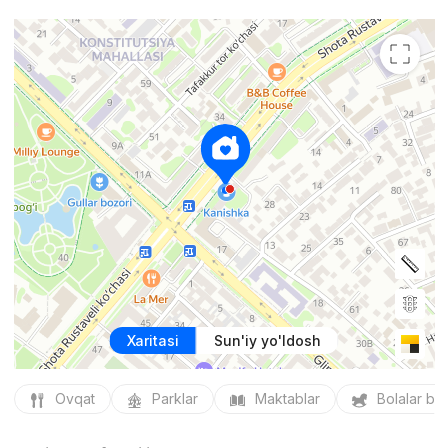
Xaritasi
Sun'iy yo'ldosh
Ovqat
Parklar
Maktablar
Bolalar bo