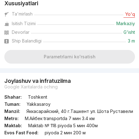
Xususiyatlari
dan
20.7 mln
сўм
/m²
Ta'mirlash
Yo'q
Isitish Tizimi
Markaziy
Topshirilishi 4kv 2026
,
Somang
TJ «Seoul Riverside»
Devorlar
G'isht
Ship Balandligi
3 m
+998 (71) 230...
Parametrlarni ko'rsatish
Joylashuv va infratuzilma
Google Xaritalarda oching
Shahar:
Toshkent
Tuman:
Yakkasaroy
Manzil:
Яккасарайский, 40 г.Ташкент ул. Шота Руставели
Metro:
М.Айбек transportda 7 мин 3.4 км
Maktab:
Maktab № 118 piyoda 5 мин 400м
Evos Fast Food:
piyoda 2 мин 200 м