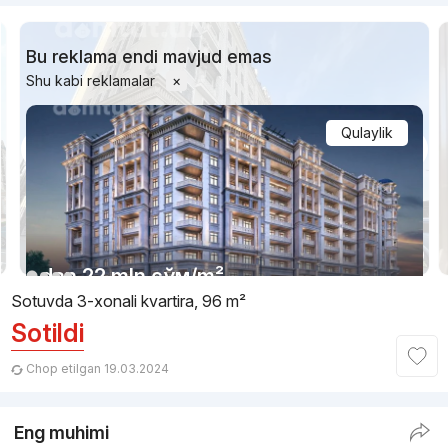
Bu reklama endi mavjud emas
Shu kabi reklamalar
×
Qulaylik
1/16
dan
22 mln
сўм
/m²
Sotuvda 3-xonali kvartira, 96 m²
Sotildi
Topshirildi 2022
,
City Life
TJ «City Life»
Chop etilgan 19.03.2024
+998 (78) 120...
Eng muhimi