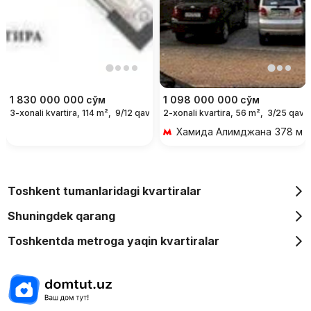
1 830 000 000
сўм
1 098 000 000
сўм
3-xonali kvartira, 114 m²,
9/12 qavat
2-xonali kvartira, 56 m²,
3/25 qava
Хамида Алимджана
378 м 5
Toshkent tumanlaridagi kvartiralar
Shuningdek qarang
Toshkentda metroga yaqin kvartiralar