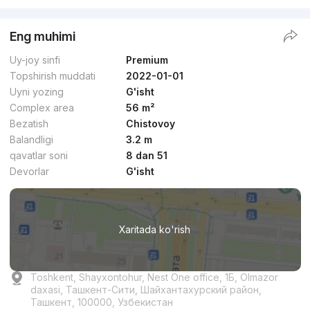
Eng muhimi
Uy-joy sinfi
Premium
Topshirish muddati
2022-01-01
Uyni yozing
G'isht
Complex area
56 m²
Bezatish
Chistovoy
Balandligi
3.2 m
qavatlar soni
8 dan 51
Devorlar
G'isht
Xaritada ko'rish
Toshkent, Shayxontohur, Nest One office, 1Б, Olmazor
daxasi, Ташкент-Сити, Шайхантахурский район,
Ташкент, 100000, Узбекистан