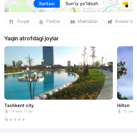
Xaritasi
Sun'iy yo'ldosh
Ovqat
Parklar
Maktablar
Bolalar bo
Yaqin atrofdagi joylar
Tashkent city
Hilton
14 мин 1.1 км
10 мин