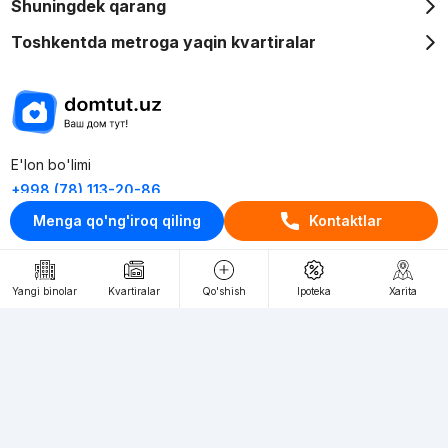
Shuningdek qarang
Toshkentda metroga yaqin kvartiralar
E'lon bo'limi
+998 (78) 113-20-86
+998 (93) 390-30-10
Menga qo'ng'iroq qiling
Kontaktlar
Пн-Пт. С 9:30 до 18:00
Yangi binolar
Kvartiralar
Qo'shish
Ipoteka
Xarita
RU
UZ
Kontaktlar
loyiha haqida
Webnow © loyihasi