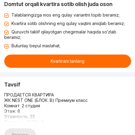
Domtut orqali kvartira sotib olish juda oson
Talablaringizga mos eng qulay variantni topib beramiz;
Kvartira sotib olishning eng qulay vaqtini aniqlab beramiz;
Quruvchi taklif qilayotgan chegirmalar haqida so‘zlab
beramiz;
Butunlay bepul maslahat;
Kvartirani tanlang
Tavsif
ПРОДАЕТСЯ КВАРТИРА
ЖК NEST ONE (БЛОК. В) Премиум класс
Комнат: 2 студия
Этаж: 8
Этажность: 23
Площадь: 44.58 м2
Кадастр: есть
Дизайнерский Евро ремонт
Ko'proq