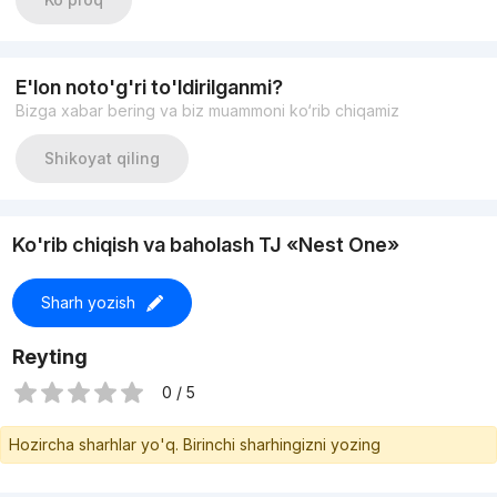
С сантехникой от ,,GROHE”
И с Мебелью, техникой( от Hofmann),и есть домофон
Цена : 150 005y.e
+998983383336
E'lon noto'g'ri to'ldirilganmi?
Bizga xabar bering va biz muammoni ko‘rib chiqamiz
Shikoyat qiling
Ko'rib chiqish va baholash TJ «Nest One»
Sharh yozish
Reyting
0 / 5
Hozircha sharhlar yo'q. Birinchi sharhingizni yozing