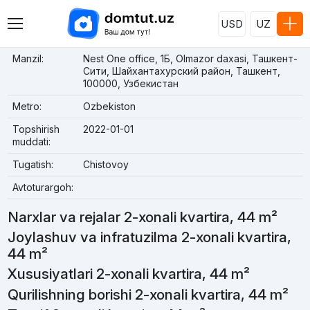
USD
UZ
Manzil:
Nest One office, 1Б, Olmazor daxasi, Ташкент-
Сити, Шайхантахурский район, Ташкент,
100000, Узбекистан
Metro:
Ozbekiston
Topshirish
2022-01-01
muddati:
Tugatish:
Chistovoy
Avtoturargoh:
Narxlar va rejalar 2-xonali kvartira, 44 m²
Joylashuv va infratuzilma 2-xonali kvartira,
44 m²
Xususiyatlari 2-xonali kvartira, 44 m²
Qurilishning borishi 2-xonali kvartira, 44 m²