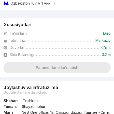
Ozbekiston
107 м 1 мин
Reklama
Xususiyatlari
Ta'mirlash
Euro
Isitish Tizimi
Markaziy
Devorlar
G'isht
Ship Balandligi
3.2 m
Parametrlarni ko'rsatish
Joylashuv va infratuzilma
Google Xaritalarda oching
Shahar:
Toshkent
Tuman:
Shayxontohur
Manzil:
Nest One office, 1Б, Olmazor daxasi, Ташкент-Сити,