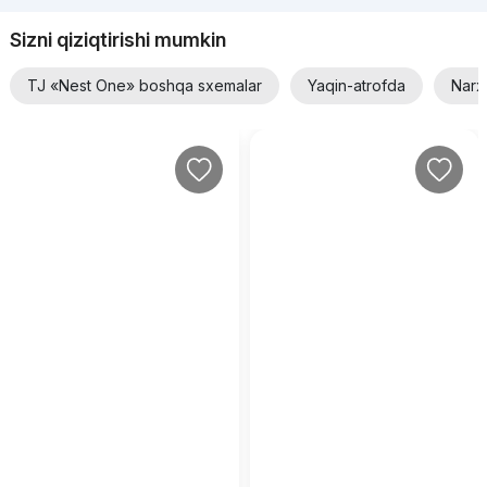
Sizni qiziqtirishi mumkin
TJ «Nest One» boshqa sxemalar
Yaqin-atrofda
Narx