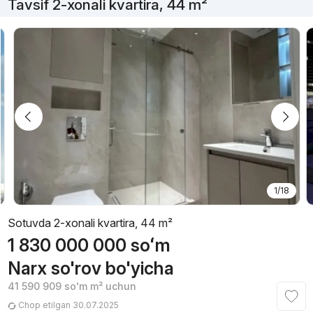
Tavsif 2-xonali kvartira, 44 m²
1/18
Sotuvda 2-xonali kvartira, 44 m²
1 830 000 000
soʻm
Narx so'rov bo'yicha
41 590 909
soʻm
m² uchun
Chop etilgan 30.07.2025