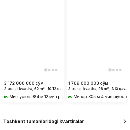
3 172 000 000
сўм
1 769 000 000
сўм
2-xonali kvartira, 62 m²,
10/12 qavat
3-xonali kvartira, 98 m²,
1/10 qavat
Мингурюк
984 м 12 мин piyoda
Минор
305 м 4 мин piyoda
Toshkent tumanlaridagi kvartiralar