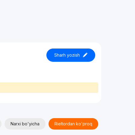
Sharh yozish
Narxi bo'yicha
Rieltordan ko'proq