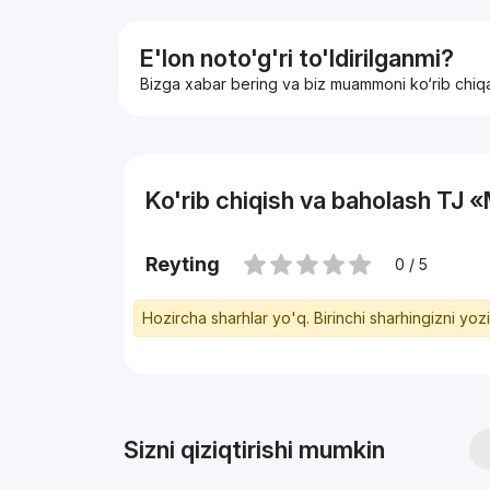
E'lon noto'g'ri to'ldirilganmi?
Bizga xabar bering va biz muammoni ko‘rib chiq
Ko'rib chiqish va baholash TJ
Reyting
0 / 5
Hozircha sharhlar yo'q. Birinchi sharhingizni yoz
Sizni qiziqtirishi mumkin