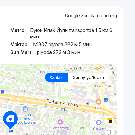
Google Xaritalarda oching
Metro:
Буюк Ипак Йули transportda 1.5 км 6
мин
Maktab:
№307 piyoda 382 м 5 мин
,
Sun Mart:
piyoda 272 м 3 мин
Xaritasi
Sun'iy yo'ldosh