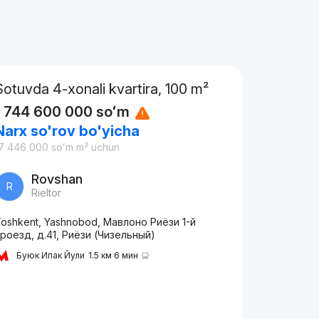
Sotuvda 4-xonali kvartira, 100 m²
1 744 600 000
soʻm
Narx so'rov bo'yicha
7 446 000
soʻm
m² uchun
Rovshan
R
Rieltor
oshkent, Yashnobod, Мавлоно Риёзи 1-й
роезд, д.41, Риёзи (Чизельный)
Буюк Ипак Йули
1.5 км 6 мин