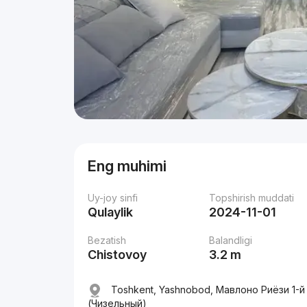
Eng muhimi
Uy-joy sinfi
Topshirish muddati
Qulaylik
2024-11-01
Bezatish
Balandligi
Chistovoy
3.2 m
Toshkent, Yashnobod, Мавлоно Риёзи 1-й 
(Чизельный)