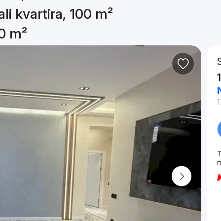
li kvartira, 100 m²
00 m²
1
T
п