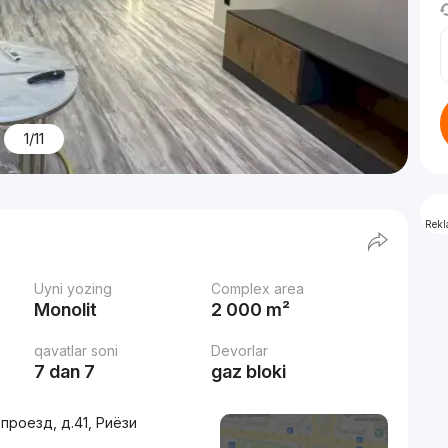
1/11
Rek
Uyni yozing
Complex area
Monolit
2 000 m²
qavatlar soni
Devorlar
7 dan 7
gaz bloki
проезд, д.41, Риёзи