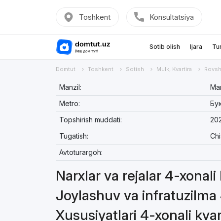
Toshkent
Konsultatsiya
Sotib olish
Ijara
Tu
Domtut
Toshkent
Sotish
Mulk, Kvartira
Rovsh
Manzil:
Мав
Metro:
Бу
Topshirish muddati:
202
Tugatish:
Chi
Avtoturargoh:
Narxlar va rejalar 4-xonali
Joylashuv va infratuzilma 
Xususiyatlari 4-xonali kvar