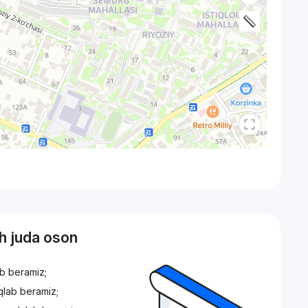
sh juda oson
ib beramiz;
iqlab beramiz;