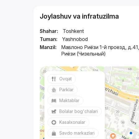
Joylashuv va infratuzilma
Shahar:
Toshkent
Tuman:
Yashnobod
Manzil:
Мавлоно Риёзи 1-й проезд, д.41
Риёзи (Чизельный)
Ovqat
Parklar
Maktablar
Bolalar bog'chalari
Kasalxonalar
Savdo markazlari