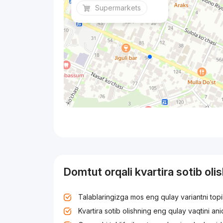
Supermarkets
Domtut orqali kvartira sotib oli
Talablaringizga mos eng qulay variantni top
Kvartira sotib olishning eng qulay vaqtini an