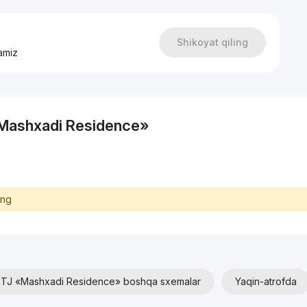
Shikoyat qiling
amiz
 «Mashxadi Residence»
ing
TJ «Mashxadi Residence» boshqa sxemalar
Yaqin-atrofda