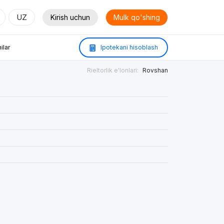
UZ
Kirish uchun
Mulk qo'shing
ilar
Ipotekani hisoblash
Rieltorlik e'lonlari:
Rovshan