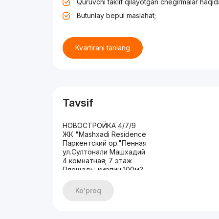
Quruvchi taklif qilayotgan chegirmalar haqid
Butunlay bepul maslahat;
Kvartirani tanlang
Tavsif
НОВОСТРОЙКА 4/7/9
ЖК "Mashxadi Residence
Паркентский ор."Пенная
ул.Султонали Машхадий
4 комнатная; 7 этаж
Площадь: кирпич 100м2
Состояние: с ремонтом
Полностью укомплектована
Ko'proq
ЦЕНА: 143 003 у.е
+998983383336