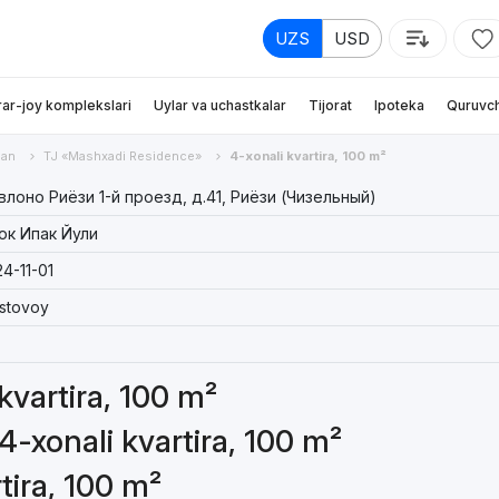
UZS
USD
rar-joy komplekslari
Uylar va uchastkalar
Tijorat
Ipoteka
Quruvch
an
TJ «Mashxadi Residence»
4-xonali kvartira, 100 m²
лоно Риёзи 1-й проезд, д.41, Риёзи (Чизельный)
юк Ипак Йули
4-11-01
stovoy
 kvartira, 100 m²
4-xonali kvartira, 100 m²
tira, 100 m²