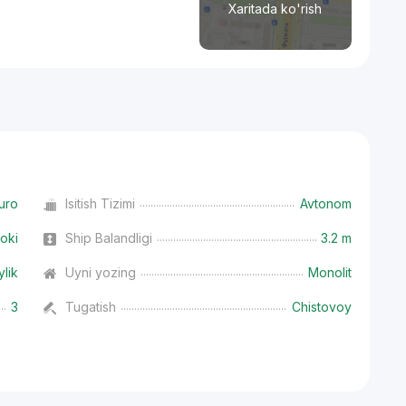
Xaritada ko'rish
uro
Isitish Tizimi
Avtonom
oki
Ship Balandligi
3.2 m
ylik
Uyni yozing
Monolit
3
Tugatish
Chistovoy