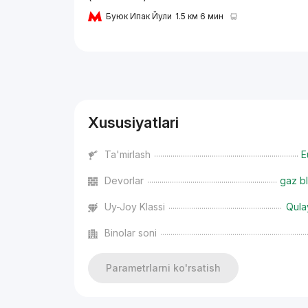
Буюк Ипак Йули
1.5 км 6 мин
Reklama
Xususiyatlari
Ta'mirlash
E
Devorlar
gaz bl
Uy-Joy Klassi
Qula
Binolar soni
Parametrlarni ko'rsatish