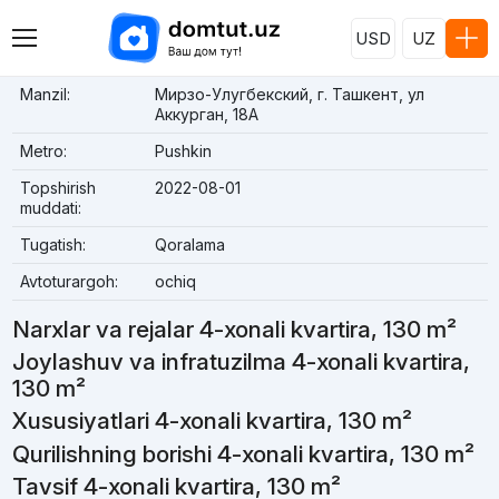
USD
UZ
Manzil:
Мирзо-Улугбекский, г. Ташкент, ул
Аккурган, 18A
Metro:
Pushkin
Topshirish
2022-08-01
muddati:
Tugatish:
Qoralama
Avtoturargoh:
ochiq
Narxlar va rejalar 4-xonali kvartira, 130 m²
Joylashuv va infratuzilma 4-xonali kvartira,
130 m²
Xususiyatlari 4-xonali kvartira, 130 m²
Qurilishning borishi 4-xonali kvartira, 130 m²
Tavsif 4-xonali kvartira, 130 m²