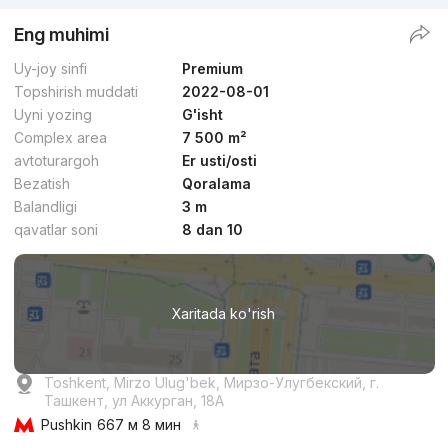
Eng muhimi
Uy-joy sinfi
Premium
Topshirish muddati
2022-08-01
Uyni yozing
G'isht
Complex area
7 500 m²
avtoturargoh
Er usti/osti
Bezatish
Qoralama
Balandligi
3 m
qavatlar soni
8 dan 10
Xaritada ko'rish
Toshkent, Mirzo Ulug'bek, Мирзо-Улугбекский, г.
Ташкент, ул Аккурган, 18A
Pushkin
667 м 8 мин