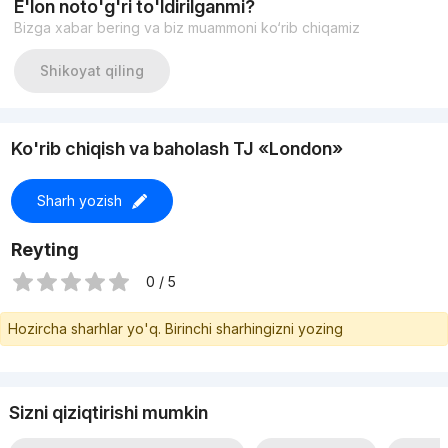
E'lon noto'g'ri to'ldirilganmi?
воды и отопления в квартире
Bizga xabar bering va biz muammoni ko‘rib chiqamiz
Материал стен: кирпич
Срок сдачи в эксплуатацию - сдан в эксплуатацию.
Цена 330.000у.е.
Shikoyat qiling
Ko'rib chiqish va baholash TJ «London»
Sharh yozish
Reyting
0 / 5
Hozircha sharhlar yo'q. Birinchi sharhingizni yozing
Sizni qiziqtirishi mumkin