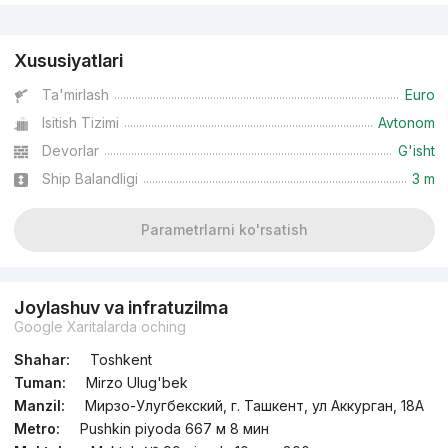
Reklama
Xususiyatlari
Ta'mirlash
Euro
Isitish Tizimi
Avtonom
Devorlar
G'isht
Ship Balandligi
3 m
Parametrlarni ko'rsatish
Joylashuv va infratuzilma
Google Xaritalarda oching
Shahar:
Toshkent
Tuman:
Mirzo Ulug'bek
Manzil:
Мирзо-Улугбекский, г. Ташкент, ул Аккурган, 18A
Metro:
Pushkin piyoda 667 м 8 мин