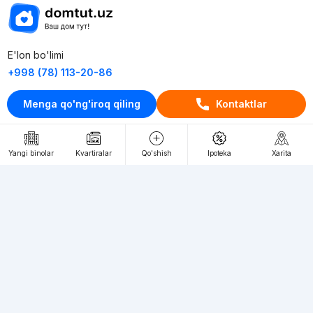
E'lon bo'limi
+998 (78) 113-20-86
+998 (93) 390-30-10
Menga qo'ng'iroq qiling
Kontaktlar
Пн-Пт. С 9:30 до 18:00
RU
UZ
Yangi binolar
Kvartiralar
Qo'shish
Ipoteka
Xarita
Kontaktlar
loyiha haqida
Webnow © loyihasi
Foydalanish shartlari
Maxfiylik siyosati