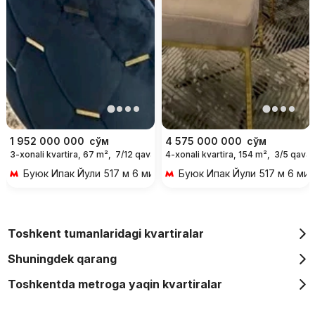
1 952 000 000
сўм
4 575 000 000
сўм
3-xonali kvartira, 67 m²,
7/12 qavat
4-xonali kvartira, 154 m²,
3/5 qavat
Буюк Ипак Йули
517 м 6 мин piyoda
Буюк Ипак Йули
517 м 6 мин
Toshkent tumanlaridagi kvartiralar
Shuningdek qarang
Toshkentda metroga yaqin kvartiralar