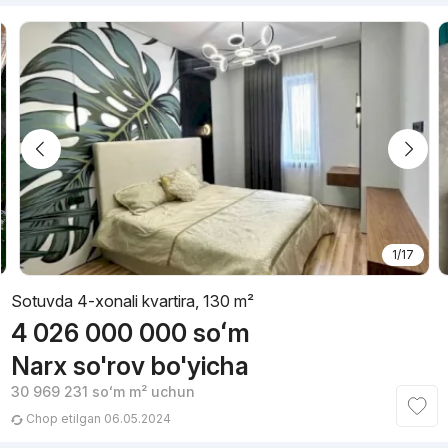
1/17
Sotuvda 4-xonali kvartira, 130 m²
4 026 000 000
soʻm
Narx so'rov bo'yicha
30 969 231
soʻm
m² uchun
Chop etilgan 06.05.2024