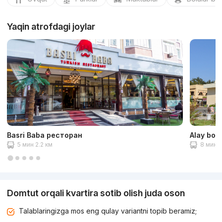
Yaqin atrofdagi joylar
Basri Baba ресторан
Alay bozo
5 мин 2.2 км
8 мин 3
Domtut orqali kvartira sotib olish juda oson
Talablaringizga mos eng qulay variantni topib beramiz;