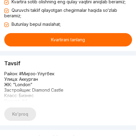
Kvartira sotib olishning eng qulay vaqtini aniqlab beramiz;
Quruvchi taklif qilayotgan chegirmalar haqida so‘zlab
beramiz;
Butunlay bepul maslahat;
Kvartirani tanlang
Tavsif
Район: #Мирзо-Улугбек
Улица: Аккурган
ЖК: "London”
Застройщик: Diamond Castle
Класс: Бизнес
Комнат: #4
Этаж: 8
Этажность: 10
Ko'proq
Площадь: 130м2
Сан.узел: 2 раздельный
Состояние: евролюкс / мебель и техника
Отопление: Индивидуальный котёл для подачи горячей