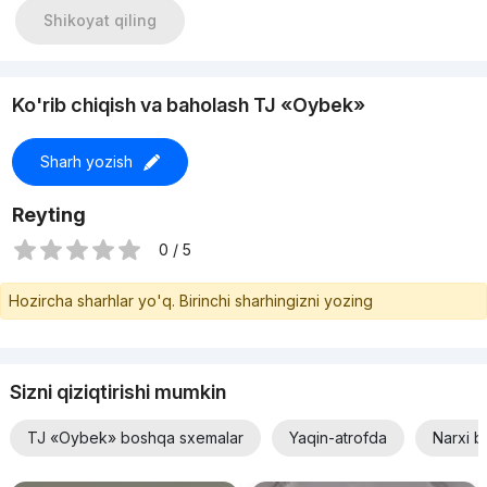
Shikoyat qiling
Ko'rib chiqish va baholash TJ «Oybek»
Sharh yozish
Reyting
0 / 5
Hozircha sharhlar yo'q. Birinchi sharhingizni yozing
Sizni qiziqtirishi mumkin
TJ «Oybek» boshqa sxemalar
Yaqin-atrofda
Narxi b