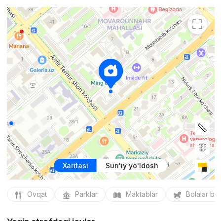
Xaritasi
Sun'iy yo'ldosh
Ovqat
Parklar
Maktablar
Bolalar bo