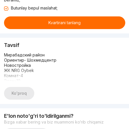
Butunlay bepul maslahat;
Kvartirani tanlang
Tavsif
Мирабадский район
Ориентир- Шохмедцентр
Новостройка
ЖК NRG Oybek
Комнат-4
Этаж-10
Этажность-12
Площадь-137 кв.м
Ko'proq
Состояние-качественный ремонт
С мебелью и техникой
Цена-420 000 y.e
E'lon noto'g'ri to'ldirilganmi?
Bizga xabar bering va biz muammoni ko‘rib chiqamiz