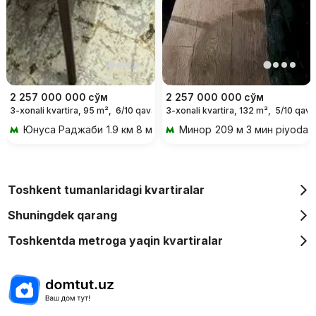
2 257 000 000
сўм
2 257 000 000
сўм
3-xonali kvartira, 95 m²,
6/10 qavat
3-xonali kvartira, 132 m²,
5/10 qava
Юнуса Раджаби
1.9 км 8 мин transportda
Минор
209 м 3 мин piyoda
Toshkent tumanlaridagi kvartiralar
Shuningdek qarang
Toshkentda metroga yaqin kvartiralar