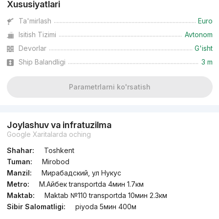
Xususiyatlari
Ta'mirlash
Euro
Isitish Tizimi
Avtonom
Devorlar
G'isht
Ship Balandligi
3 m
Parametrlarni ko'rsatish
Joylashuv va infratuzilma
Google Xaritalarda oching
Shahar:
Toshkent
Tuman:
Mirobod
Manzil:
Мирабадский, ул Нукус
Metro:
М.Айбек transportda 4мин 1.7км
Maktab:
Maktab №110 transportda 10мин 2.3км
Sibir Salomatligi:
piyoda 5мин 400м