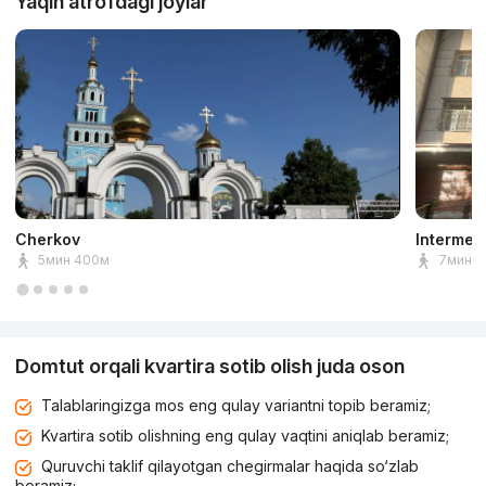
Yaqin atrofdagi joylar
Cherkov
Intermed
5мин 400м
7мин 5
Domtut orqali kvartira sotib olish juda oson
Talablaringizga mos eng qulay variantni topib beramiz;
Kvartira sotib olishning eng qulay vaqtini aniqlab beramiz;
Quruvchi taklif qilayotgan chegirmalar haqida so‘zlab
beramiz;