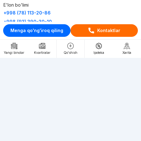
E'lon bo'limi
+998 (78) 113-20-86
+998 (93) 390-30-10
Menga qo'ng'iroq qiling
Kontaktlar
Пн-Пт. С 9:30 до 18:00
RU
UZ
Yangi binolar
Kvartiralar
Qo'shish
Ipoteka
Xarita
Kontaktlar
loyiha haqida
Webnow © loyihasi
Foydalanish shartlari
Maxfiylik siyosati
Ommaviy taklif