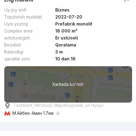
Uy-joy sinfi
Biznes
Topshirish muddati
2022-07-20
Uyni yozing
Prefabrik monolit
Complex area
18 000 m²
avtoturargoh
Er usti/osti
Bezatish
Qoralama
Balandligi
3 m
qavatlar soni
10 dan 16
Xaritada ko'rish
Toshkent, Mirobod, Мирабадский, ул Нукус
М.Айбек
4мин 1.7км
Reklama