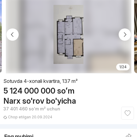
1/24
Sotuvda 4-xonali kvartira, 137 m²
5 124 000 000
soʻm
Narx so'rov bo'yicha
37 401 460
soʻm
m² uchun
Chop etilgan 20.09.2024
Eng muhimi