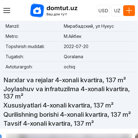
USD
UZ
Manzil:
Мирабадский, ул Нукус
Metro:
М.Айбек
Topshirish muddati:
2022-07-20
Tugatish:
Qoralama
Avtoturargoh:
ochiq
Narxlar va rejalar 4-xonali kvartira, 137 m²
Joylashuv va infratuzilma 4-xonali kvartira,
137 m²
Xususiyatlari 4-xonali kvartira, 137 m²
Qurilishning borishi 4-xonali kvartira, 137 m²
Tavsif 4-xonali kvartira, 137 m²