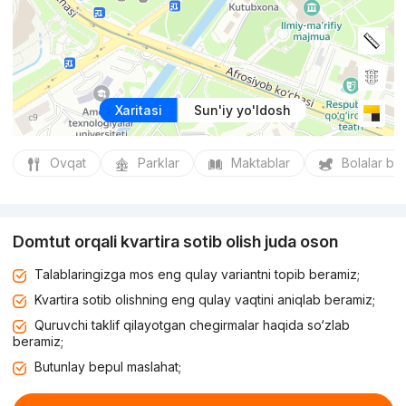
Xaritasi
Sun'iy yo'ldosh
Ovqat
Parklar
Maktablar
Bolalar bo
Domtut orqali kvartira sotib olish juda oson
Talablaringizga mos eng qulay variantni topib beramiz;
Kvartira sotib olishning eng qulay vaqtini aniqlab beramiz;
Quruvchi taklif qilayotgan chegirmalar haqida so‘zlab
beramiz;
Butunlay bepul maslahat;