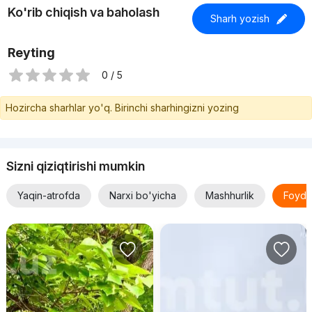
Ko'rib chiqish va baholash
Sharh yozish
Reyting
0 / 5
Hozircha sharhlar yo'q. Birinchi sharhingizni yozing
Sizni qiziqtirishi mumkin
Yaqin-atrofda
Narxi bo'yicha
Mashhurlik
Foyda