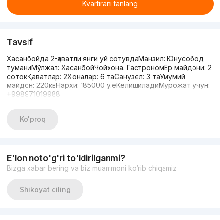
Kvartirani tanlang
Tavsif
Хасанбойда 2-қаватли янги уй сотувдаМанзил: Юнусобод
туманиМўлжал: ХасанбойЧойхона. ГастрономЕр майдони: 2
сотокҚаватлар: 2Хоналар: 6 таСанузел: 3 таУмумий
майдон: 220квНархи: 185000 у.еКелишиладиМурожат учун:
+998971019988
Ko'proq
E'lon noto'g'ri to'ldirilganmi?
Bizga xabar bering va biz muammoni ko‘rib chiqamiz
Shikoyat qiling