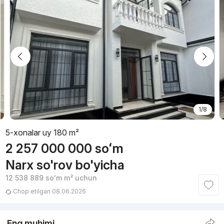
1/8
5-xonalar uy 180 m²
2 257 000 000
soʻm
Narx so'rov bo'yicha
12 538 889
soʻm
m² uchun
Chop etilgan 08.06.2026
Eng muhimi