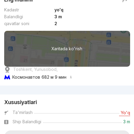
Kadastr
yo'q
Balandligi
3 m
qavatlar soni
2
Xaritada ko'rish
Toshkent, Yunusobod,
Космонавтов
682 м 9 мин
Reklama
Xususiyatlari
Ta'mirlash
Yo'q
Ship Balandligi
3 m