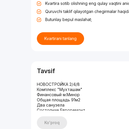
Kvartira sotib olishning eng qulay vaqtini an
Quruvchi taklif qilayotgan chegirmalar haqid
Butunlay bepul maslahat;
Kvartirani tanlang
Tavsif
НОВОСТРОЙКА 2/4/8
Комплекс "Мухташам"
Финансовый м.Минор
Общая площадь 91м2
Два санузела
Состояние Евроремонт
Дизайнерский ремонт
Укомплектована/новая
Ko'proq
ЦЕНА: 190.000 у.е.