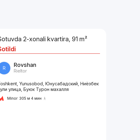
Sotuvda 2-xonali kvartira, 91 m²
Sotildi
Rovshan
R
Rieltor
Toshkent, Yunusobod, Юнусабадский, Ниёзбек
ули улица, Буюк Турон махалля
Minor
305 м 4 мин