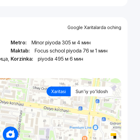
Google Xaritalarda oching
Metro:
Minor piyoda 305 м 4 мин
Maktab:
Focus school piyoda 76 м 1 мин
ица,
Korzinka:
piyoda 495 м 6 мин
Xaritasi
Sun'iy yo'ldosh