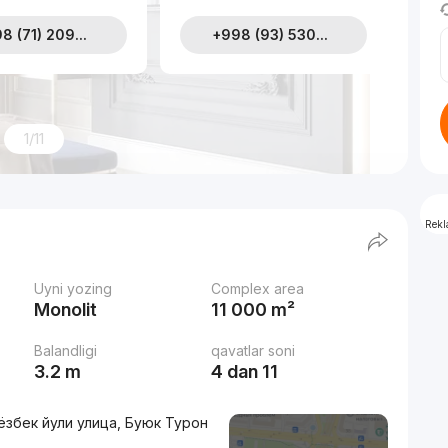
8 (71) 209...
+998 (93) 530...
1/11
Rek
Uyni yozing
Complex area
Monolit
11 000 m²
Balandligi
qavatlar soni
3.2 m
4 dan 11
ёзбек йули улица, Буюк Турон