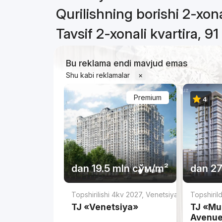
Qurilishning borishi 2-xona
Tavsif 2-xonali kvartira, 91
Bu reklama endi mavjud emas
Shu kabi reklamalar
×
Premium
4
dan
19.5 mln
сўм
/m²
dan
27
Topshirilishi 4kv 2027
,
Venetsiya
Topshiril
TJ «Venetsiya»
TJ «Mus
Avenu