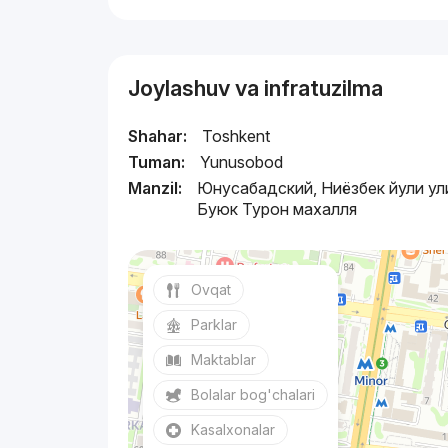
Joylashuv va infratuzilma
Shahar:
Toshkent
Tuman:
Yunusobod
Manzil:
Юнусабадский, Ниёзбек йули ул
Буюк Турон махалля
Ovqat
Parklar
Maktablar
Bolalar bog'chalari
Kasalxonalar