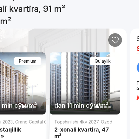
li kvartira, 91 m²
 m²
Premium
Qulaylik
й
 mln
сўм
/m²
dan
11 mln
сўм
/m²
di 2023
,
Grand Capital Group
Topshirilishi 4kv 2027
,
Ozod
taqillik
2-xonali kvartira, 47
e»
m²