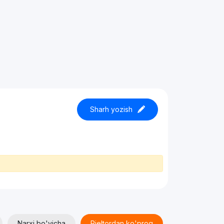
Sharh yozish
Narxi bo'yicha
Rieltordan ko'proq