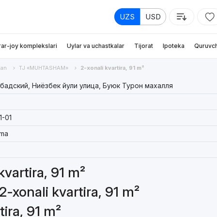
UZS
USD
rar-joy komplekslari
Uylar va uchastkalar
Tijorat
Ipoteka
Quruvch
an
TJ «MUHTASHAM»
2-xonali kvartira, 91 m²
адский, Ниёзбек йули улица, Буюк Турон махалля
1-01
ama
kvartira, 91 m²
2-xonali kvartira, 91 m²
tira, 91 m²