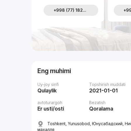
+998 (77) 182...
+99
Eng muhimi
Uy-joy sinfi
Topshirish muddati
Qulaylik
2021-01-01
avtoturargoh
Bezatish
Er usti/osti
Qoralama
Toshkent, Yunusobod, Юнусабадский, Ни
махалля