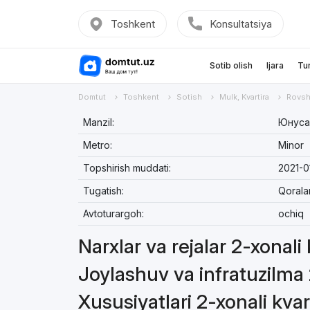
Toshkent
Konsultatsiya
Sotib olish
Ijara
Tu
Domtut
Toshkent
Sotish
Mulk, Kvartira
Rovsh
Manzil:
Юнусаб
Metro:
Minor
Topshirish muddati:
2021-0
Tugatish:
Qoral
Avtoturargoh:
ochiq
Narxlar va rejalar 2-xonali 
Joylashuv va infratuzilma 
Xususiyatlari 2-xonali kvar