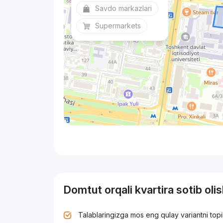
Savdo markazlari
Supermarkets
Domtut orqali kvartira sotib oli
Talablaringizga mos eng qulay variantni top