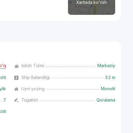
Xaritada ko'rish
o'q
Isitish Tizimi
Markaziy
isht
Ship Balandligi
3.2 m
ylik
Uyni yozing
Monolit
7
Tugatish
Qoralama
osti