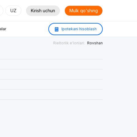
UZ
Kirish uchun
Mulk qo'shing
ilar
Ipotekani hisoblash
Rieltorlik e'lonlari:
Rovshan