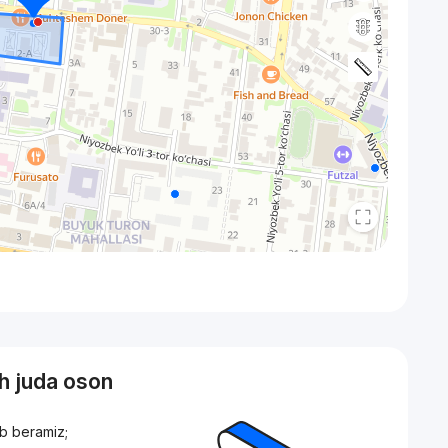
sh juda oson
ib beramiz;