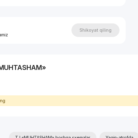
Shikoyat qiling
amiz
TJ «MUHTASHAM»
ing
TJ «MUHTASHAM» boshqa sxemalar
Yaqin-atrofda