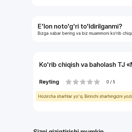
E'lon noto'g'ri to'ldirilganmi?
Bizga xabar bering va biz muammoni ko‘rib chiq
Ko'rib chiqish va baholash 
Reyting
0 / 5
Hozircha sharhlar yo'q. Birinchi sharhingizni yoz
Sizni qiziqtirishi mumkin