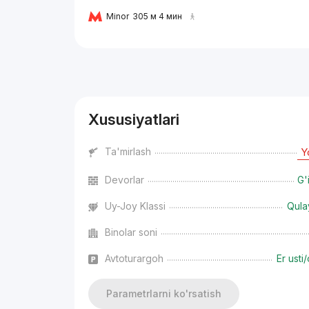
Minor
305 м 4 мин
Reklama
Xususiyatlari
Ta'mirlash
Y
Devorlar
G'
Uy-Joy Klassi
Qula
Binolar soni
Avtoturargoh
Er usti/
Parametrlarni ko'rsatish