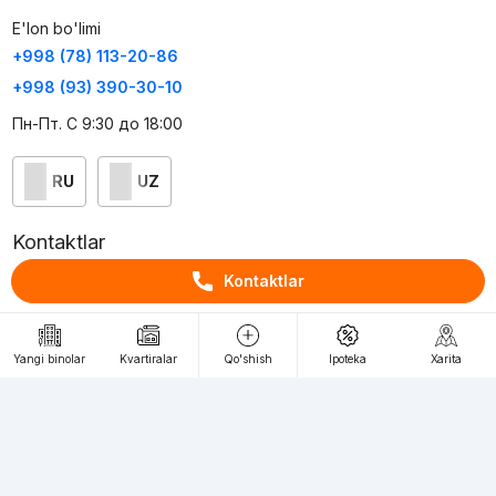
E'lon bo'limi
+998 (78) 113-20-86
+998 (93) 390-30-10
Пн-Пт. С 9:30 до 18:00
RU
UZ
Kontaktlar
loyiha haqida
Kontaktlar
Webnow © loyihasi
Foydalanish shartlari
Yangi binolar
Kvartiralar
Qo'shish
Ipoteka
Xarita
Maxfiylik siyosati
Ommaviy taklif