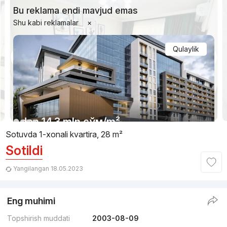
Bu reklama endi mavjud emas
Shu kabi reklamalar
×
Qulaylik
1/6
dan
14.3 mln
сўм
/m²
Sotuvda 1-xonali kvartira, 28 m²
Sotildi
Topshirilishi 1kv 2027
,
NEO House
TJ «Vision»
Yangilangan 18.05.2023
+998 (95) 454...
Eng muhimi
Premium
4
Topshirish muddati
2003-08-09