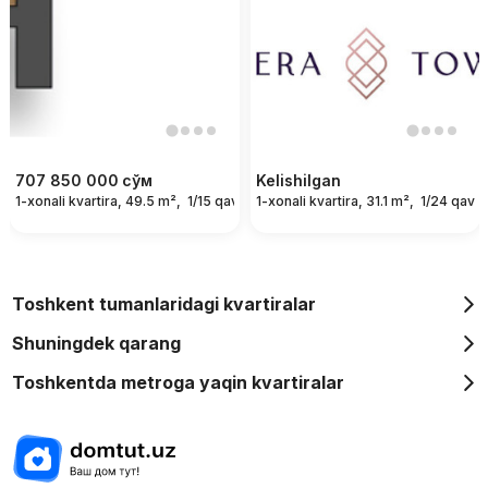
707 850 000
сўм
Kelishilgan
1-xonali kvartira, 49.5 m²,
1/15 qavat
1-xonali kvartira, 31.1 m²,
1/24 qavat
Toshkent tumanlaridagi kvartiralar
Shuningdek qarang
Toshkentda metroga yaqin kvartiralar