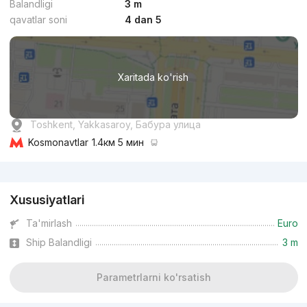
Balandligi
3 m
qavatlar soni
4 dan 5
Kelishilgan
Xaritada ko'rish
Topshirildi 2022
,
Modera Towers
Toshkent, Yakkasaroy, Бабура улица
TJ «Modera Towers»
Kosmonavtlar
1.4км 5 мин
+998 (94) 000...
Reklama
Xususiyatlari
Premium
Ta'mirlash
Euro
Ship Balandligi
3 m
Parametrlarni ko'rsatish
Kelishilgan