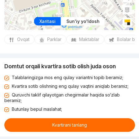
Xaritasi
Sun'iy yo'ldosh
Ovqat
Parklar
Maktablar
Bolalar bo
Domtut orqali kvartira sotib olish juda oson
Talablaringizga mos eng qulay variantni topib beramiz;
Kvartira sotib olishning eng qulay vaqtini aniqlab beramiz;
Quruvchi taklif qilayotgan chegirmalar haqida so‘zlab
beramiz;
Butunlay bepul maslahat;
Kvartirani tanlang