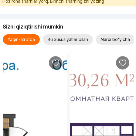
Hozircha sharhlar yo'q. Birinchi sharhingizni yozing
Sizni qiziqtirishi mumkin
Yaqin-atrofda
Bu xususiyatlar bilan
Narxi bo'yicha