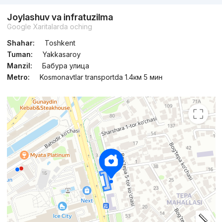
Joylashuv va infratuzilma
Topshirildi 2022
,
Murad Buildings
Google Xaritalarda oching
TJ «Nest One»
Shahar:
Toshkent
+998 (71) 200...
Tuman:
Yakkasaroy
Manzil:
Бабура улица
Metro:
Kosmonavtlar transportda 1.4км 5 мин