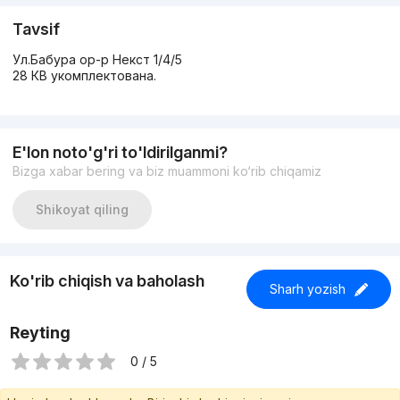
Tavsif
Ул.Бабура ор-р Некст 1/4/5
28 КВ укомплектована.
E'lon noto'g'ri to'ldirilganmi?
Bizga xabar bering va biz muammoni ko‘rib chiqamiz
Shikoyat qiling
Ko'rib chiqish va baholash
Sharh yozish
Reyting
0 / 5