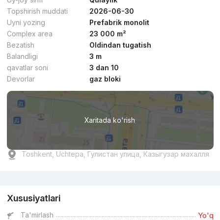
Topshirish muddati
2026-06-30
Uyni yozing
Prefabrik monolit
Complex area
23 000 m²
Bezatish
Oldindan tugatish
Balandligi
3 m
qavatlar soni
3 dan 10
Devorlar
gaz bloki
Xaritada ko'rish
Toshkent, Uchtepa, Гулистан улица, Казыгузар махалля
Reklama
Xususiyatlari
Ta'mirlash
Yo'q