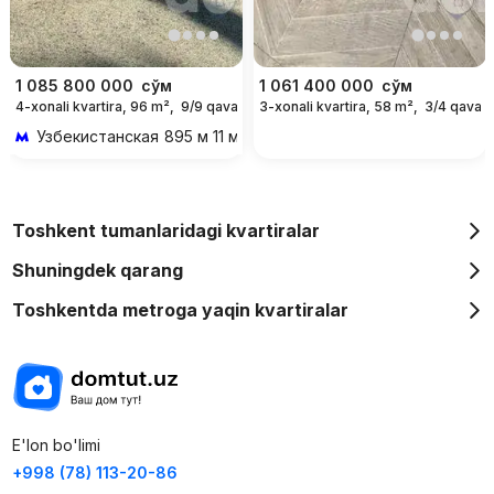
1 085 800 000
сўм
1 061 400 000
сўм
4-xonali kvartira, 96 m²,
9/9 qavat
3-xonali kvartira, 58 m²,
3/4 qavat
Узбекистанская
895 м 11 мин piyoda
Toshkent tumanlaridagi kvartiralar
Shuningdek qarang
Toshkentda metroga yaqin kvartiralar
E'lon bo'limi
+998 (78) 113-20-86