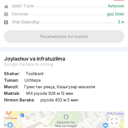
Isitish Tizimi
Avtonom
Devorlar
gaz bloki
Ship Balandligi
3 m
Parametrlarni ko'rsatish
Joylashuv va infratuzilma
Google Xaritalarda oching
Shahar:
Toshkent
Tuman:
Uchtepa
Manzil:
Гулистан улица, Казыгузар махалля
Maktab:
№4 piyoda 928 м 12 мин
Hirmon Baraka:
piyoda 402 м 5 мин