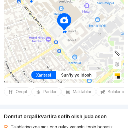
Xaritasi
Sun'iy yo'ldosh
Ovqat
Parklar
Maktablar
Bolalar bo
Domtut orqali kvartira sotib olish juda oson
Talablaringizga mos eng qulay variantni topib beramiz;