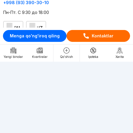
+998 (93) 390-30-10
Пн-Пт. С 9:30 до 18:00
RU
UZ
Menga qo'ng'iroq qiling
Kontaktlar
Kontaktlar
loyiha haqida
Yangi binolar
Kvartiralar
Qo'shish
Ipoteka
Xarita
Webnow © loyihasi
Foydalanish shartlari
Maxfiylik siyosati
Ommaviy taklif
Muassis:
"WEBNOW" MChJ
Manzil:
Toshkent shahri, A.Qahhor ko'chasi, 47-uy