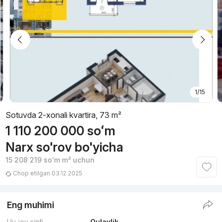
1/15
Sotuvda 2-xonali kvartira, 73 m²
1 110 200 000
soʻm
Narx so'rov bo'yicha
15 208 219
soʻm
m² uchun
Chop etilgan 03.12.2025
Eng muhimi
Uy-joy sinfi
Qulaylik