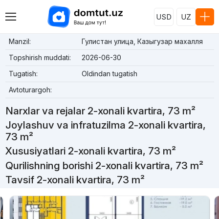
USD
UZ
Manzil:
Гулистан улица, Казыгузар махалля
Topshirish muddati:
2026-06-30
Tugatish:
Oldindan tugatish
Avtoturargoh:
Narxlar va rejalar 2-xonali kvartira, 73 m²
Joylashuv va infratuzilma 2-xonali kvartira,
73 m²
Xususiyatlari 2-xonali kvartira, 73 m²
Qurilishning borishi 2-xonali kvartira, 73 m²
Tavsif 2-xonali kvartira, 73 m²