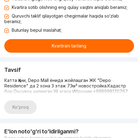
Kvartira sotib olishning eng qulay vaqtini aniqlab beramiz;
Quruvchi taklif qilayotgan chegirmalar haqida so‘zlab
beramiz;
Butunlay bepul maslahat;
Kvartirani tanlang
Tavsif
Катта Қани, Depo Mall ёнида жойлашган ЖК "Depo
Residence" да 2 хона 3 этаж 73м² новостройка.Кадастр
бор.Оқсувоқ қилинган.Уй эгаси Иброхим +998998170767
Ko'proq
E'lon noto'g'ri to'ldirilganmi?
Bizga xabar bering va biz muammoni ko‘rib chiqamiz