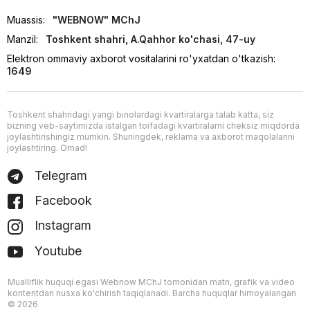
Muassis:
"WEBNOW" MChJ
Manzil:
Toshkent shahri, A.Qahhor ko'chasi, 47-uy
Elektron ommaviy axborot vositalarini ro'yxatdan o'tkazish:
1649
Toshkent shahridagi yangi binolardagi kvartiralarga talab katta, siz
bizning veb-saytimizda istalgan toifadagi kvartiralarni cheksiz miqdorda
joylashtirishingiz mumkin. Shuningdek, reklama va axborot maqolalarini
joylashtiring. Omad!
Telegram
Facebook
Instagram
Youtube
Mualliflik huquqi egasi Webnow MChJ tomonidan matn, grafik va video
kontentdan nusxa ko'chirish taqiqlanadi. Barcha huquqlar himoyalangan
© 2026