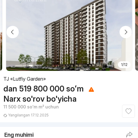
1/12
TJ «Lutfiy Garden»
dan
519 800 000
soʻm
Narx so'rov bo'yicha
11 500 000
soʻm
m² uchun
Yangilangan 17.12.2025
Eng muhimi