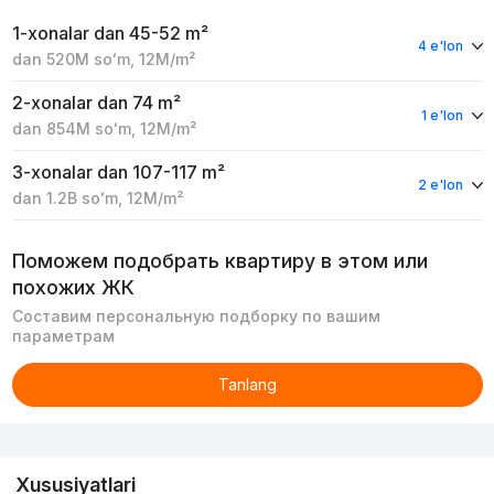
1-xonalar
dan 45-52 m²
4 e'lon
dan
520M
soʻm
,
12M
/m²
2-xonalar
dan 74 m²
1 e'lon
dan
854M
soʻm
,
12M
/m²
3-xonalar
dan 107-117 m²
2 e'lon
dan
1.2B
soʻm
,
12M
/m²
Поможем подобрать квартиру в этом или
похожих ЖК
Составим персональную подборку по вашим
параметрам
Tanlang
Reklama
Xususiyatlari