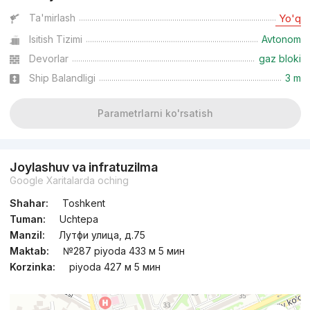
Ta'mirlash
Yo'q
Isitish Tizimi
Avtonom
Devorlar
gaz bloki
Ship Balandligi
3 m
Parametrlarni ko'rsatish
Joylashuv va infratuzilma
Google Xaritalarda oching
Shahar:
Toshkent
Tuman:
Uchtepa
Manzil:
Лутфи улица, д.75
Maktab:
№287 piyoda 433 м 5 мин
Korzinka:
piyoda 427 м 5 мин