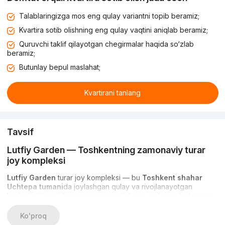
Talablaringizga mos eng qulay variantni topib beramiz;
Kvartira sotib olishning eng qulay vaqtini aniqlab beramiz;
Quruvchi taklif qilayotgan chegirmalar haqida so‘zlab
beramiz;
Butunlay bepul maslahat;
Kvartirani tanlang
Tavsif
Lutfiy Garden
— Toshkentning zamonaviy turar
joy kompleksi
Lutfiy Garden
turar joy kompleksi — bu
Toshkent shahar
Uchtepa tumani
da joylashgan qulay va rivojlanayotgan
loyihadir. Kompleks zamonaviy arxitektura, qulay joylashuv va
shaharda yashash uchun barcha sharoitlarni birlashtiradi.
Qurilish tomonidan amalga oshirilmoqda va kvartiralar
2028-yil
Ko'proq
ikkinchi choragida
topshirilishi rejalashtirilgan, bu esa uni