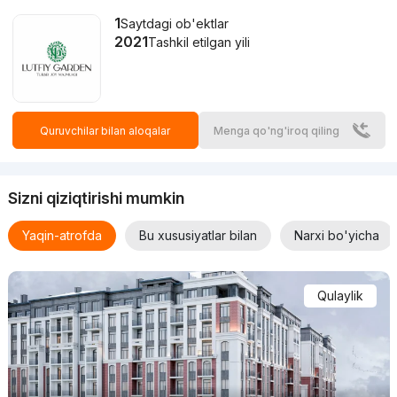
shartlari, jumladan, muddatli to‘lov va ipoteka imkoniyatlari
1
Saytdagi ob'ektlar
mavjud.
2021
Tashkil etilgan yili
Quruvchilar bilan aloqalar
Menga qo'ng'iroq qiling
Sizni qiziqtirishi mumkin
Yaqin-atrofda
Bu xususiyatlar bilan
Narxi bo'yicha
Qulaylik