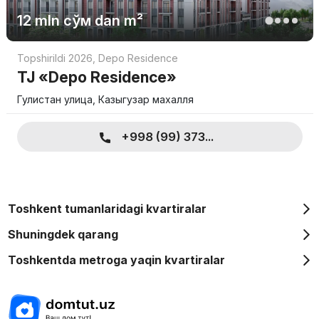
12 mln
сўм
dan m²
Topshirildi 2026
,
Depo Residence
TJ «Depo Residence»
Гулистан улица, Казыгузар махалля
+998 (99) 373...
Toshkent tumanlaridagi kvartiralar
Shuningdek qarang
Toshkentda metroga yaqin kvartiralar