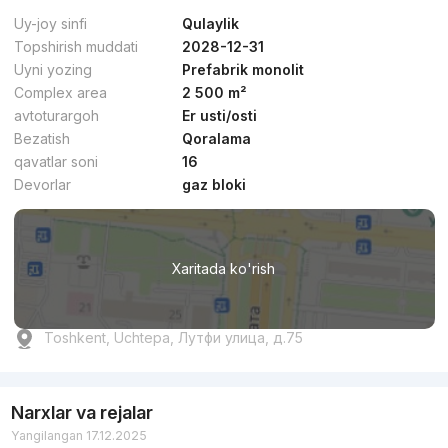
Uy-joy sinfi
Qulaylik
Topshirish muddati
2028-12-31
Uyni yozing
Prefabrik monolit
Complex area
2 500 m²
avtoturargoh
Er usti/osti
Bezatish
Qoralama
qavatlar soni
16
Devorlar
gaz bloki
Xaritada ko'rish
Toshkent, Uchtepa, Лутфи улица, д.75
Narxlar va rejalar
Yangilangan 17.12.2025