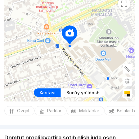
Xaritasi
Sun'iy yo'ldosh
Ovqat
Parklar
Maktablar
Bolalar bo
Domtut orqali kvartira sotib olish juda oson