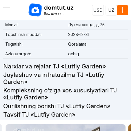
USD
UZ
Manzil:
Лутфи улица, д.75
Topshirish muddati:
2028-12-31
Tugatish:
Qoralama
Avtoturargoh:
ochiq
Narxlar va rejalar TJ «Lutfiy Garden»
Joylashuv va infratuzilma TJ «Lutfiy
Garden»
Kompleksning o'ziga xos xususiyatlari TJ
«Lutfiy Garden»
Qurilishning borishi TJ «Lutfiy Garden»
Tavsif TJ «Lutfiy Garden»