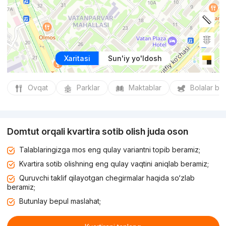
Xaritasi
Sun'iy yo'ldosh
Ovqat
Parklar
Maktablar
Bolalar bo
Domtut orqali kvartira sotib olish juda oson
Talablaringizga mos eng qulay variantni topib beramiz;
Kvartira sotib olishning eng qulay vaqtini aniqlab beramiz;
Quruvchi taklif qilayotgan chegirmalar haqida so‘zlab
beramiz;
Butunlay bepul maslahat;