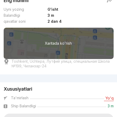
Eng muhimi
Uyni yozing
G'isht
Balandligi
3 m
qavatlar soni
2 dan 4
Xaritada ko'rish
Toshkent, Uchtepa, Лутфий улица, специальная Школа
№199, Чиланзар-24
Reklama
Xususiyatlari
Ta'mirlash
Yo'q
Ship Balandligi
3 m