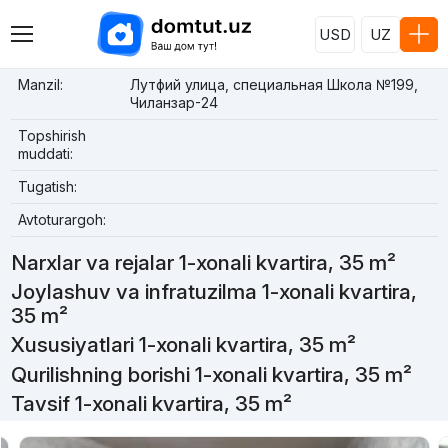
USD
UZ
Manzil:
Лутфий улица, специальная Школа №199,
Чиланзар-24
Topshirish
muddati:
Tugatish:
Avtoturargoh:
Narxlar va rejalar 1-xonali kvartira, 35 m²
Joylashuv va infratuzilma 1-xonali kvartira,
35 m²
Xususiyatlari 1-xonali kvartira, 35 m²
Qurilishning borishi 1-xonali kvartira, 35 m²
Tavsif 1-xonali kvartira, 35 m²