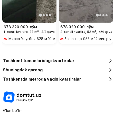
678 320 000
сўм
678 320 000
сўм
1-xonali kvartira, 38 m²,
3/4 qavat
2-xonali kvartira, 52 m²,
4/4 qavat
Мирзо Улугбек
828 м 10 мин piyoda
Чиланзар
953 м 12 мин piyo
Toshkent tumanlaridagi kvartiralar
Shuningdek qarang
Toshkentda metroga yaqin kvartiralar
E'lon bo'limi