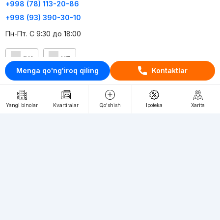
+998 (78) 113-20-86
+998 (93) 390-30-10
Пн-Пт. С 9:30 до 18:00
RU
UZ
Menga qo'ng'iroq qiling
Kontaktlar
Kontaktlar
loyiha haqida
Yangi binolar
Kvartiralar
Qo'shish
Ipoteka
Xarita
Webnow © loyihasi
Foydalanish shartlari
Maxfiylik siyosati
Ommaviy taklif
Muassis:
"WEBNOW" MChJ
Manzil:
Toshkent shahri, A.Qahhor ko'chasi, 47-uy