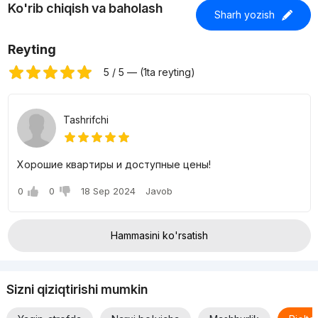
Ko'rib chiqish va baholash
Sharh yozish
Reyting
5 / 5 — (1ta reyting)
Tashrifchi
Хорошие квартиры и доступные цены!
0
0
18 Sep 2024
Javob
Hammasini ko'rsatish
Sizni qiziqtirishi mumkin