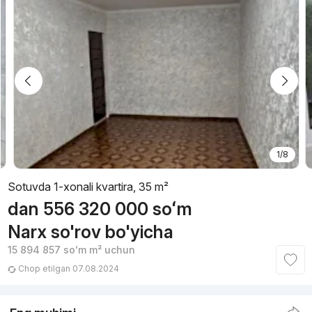
1/8
Sotuvda 1-xonali kvartira, 35 m²
dan
556 320 000
soʻm
Narx so'rov bo'yicha
15 894 857
soʻm
m² uchun
Chop etilgan 07.08.2024