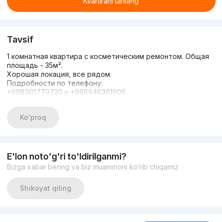
Kvartirani tanlang
Tavsif
1 комнатная квартира с косметическим ремонтом. Общая
площадь - 35м².
Хорошая локация, все рядом.
Подробности по телефону:
+998901779730 и +998946361906
Ko'proq
E'lon noto'g'ri to'ldirilganmi?
Bizga xabar bering va biz muammoni ko‘rib chiqamiz
Shikoyat qiling