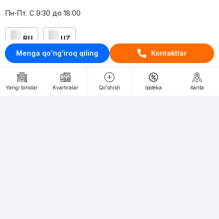
Пн-Пт. С 9:30 до 18:00
RU
UZ
Menga qo'ng'iroq qiling
Kontaktlar
Kontaktlar
loyiha haqida
Yangi binolar
Kvartiralar
Qo'shish
Ipoteka
Xarita
Webnow © loyihasi
Foydalanish shartlari
Maxfiylik siyosati
Ommaviy taklif
Muassis:
"WEBNOW" MChJ
Manzil:
Toshkent shahri, A.Qahhor ko'chasi, 47-uy
Elektron ommaviy axborot vositalarini ro'yxatdan