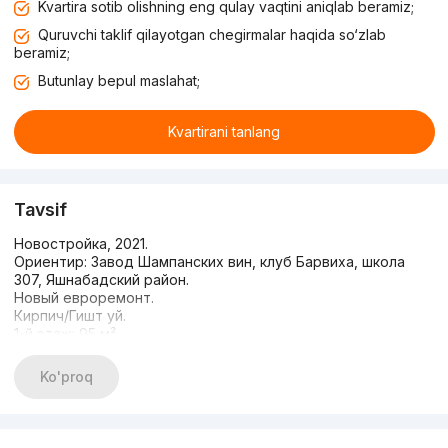
Kvartira sotib olishning eng qulay vaqtini aniqlab beramiz;
Quruvchi taklif qilayotgan chegirmalar haqida so‘zlab
beramiz;
Butunlay bepul maslahat;
Kvartirani tanlang
Tavsif
Новостройка, 2021.
Ориентир: Завод Шампанских вин, клуб Барвиха, школа
307, Яшнабадский район.
Новый евроремонт.
Кирпич/Гишт уй.
1-й этаж: 95 м².
Подвал: 65 м².
Площадь кухни: 15 м².
Ko'proq
Планировка раздельная.
Санузлов 2.
Высота потолков: 3 метра.
Окно подвала одно.