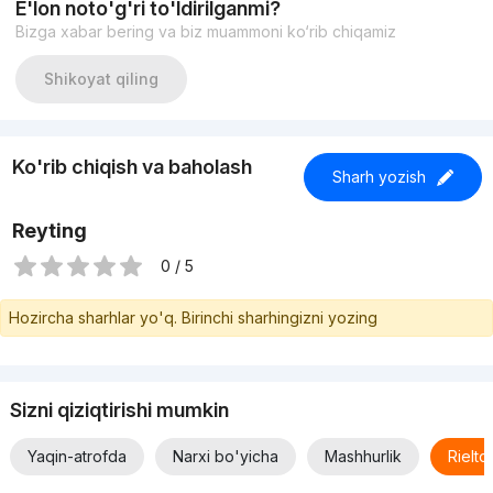
E'lon noto'g'ri to'ldirilganmi?
Окна квартиры сквозные.
Bizga xabar bering va biz muammoni ko‘rib chiqamiz
Ипотеки нет.
Нархи/Цена: 175 000 у.е. без торга.
Малика: +998 909191800
Shikoyat qiling
Ko'rib chiqish va baholash
Sharh yozish
Reyting
0 / 5
Hozircha sharhlar yo'q. Birinchi sharhingizni yozing
Sizni qiziqtirishi mumkin
Yaqin-atrofda
Narxi bo'yicha
Mashhurlik
Rielt