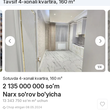
Tavsif 4-xonali kvartira, 160 m²
1/4
Sotuvda 4-xonali kvartira, 160 m²
2 135 000 000
soʻm
Narx so'rov bo'yicha
13 343 750
soʻm
m² uchun
Chop etilgan 08.05.2024