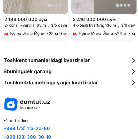
2 196 000 000
сўм
3 416 000 000
сўм
2-xonali kvartira, 65 m²,
3/5 qavat
4-xonali kvartira, 136 m²,
3/6 qavat
Буюк Ипак Йули
723 м 9 мин piyoda
Буюк Ипак Йули
528 м 7 ми
Toshkent tumanlaridagi kvartiralar
Shuningdek qarang
Toshkentda metroga yaqin kvartiralar
E'lon bo'limi
+998 (78) 113-20-86
+998 (93) 390-30-10