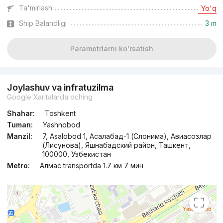
Ta'mirlash
Yo'q
Ship Balandligi
3 m
Parametrlarni ko'rsatish
Joylashuv va infratuzilma
Google Xaritalarda oching
Shahar:
Toshkent
Tuman:
Yashnobod
Manzil:
7, Asalobod 1, Асалабад-1 (Слонима), Авиасозлар
(Лисунова), Яшнабадский район, Ташкент,
100000, Узбекистан
Metro:
Алмас transportda 1.7 км 7 мин