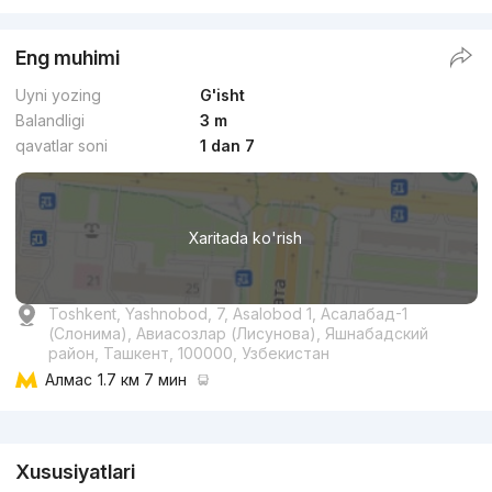
Eng muhimi
Uyni yozing
G'isht
Balandligi
3 m
qavatlar soni
1 dan 7
Xaritada ko'rish
Toshkent, Yashnobod, 7, Asalobod 1, Асалабад-1
(Слонима), Авиасозлар (Лисунова), Яшнабадский
район, Ташкент, 100000, Узбекистан
Алмас
1.7 км 7 мин
Reklama
Xususiyatlari