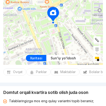
Xaritasi
Sun'iy yo'ldosh
Ovqat
Parklar
Maktablar
Bolalar bo
Domtut orqali kvartira sotib olish juda oson
Talablaringizga mos eng qulay variantni topib beramiz;