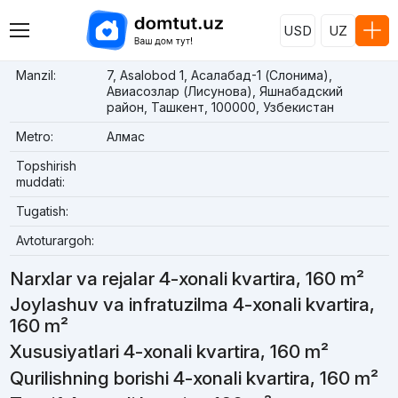
USD
UZ
Manzil:
7, Asalobod 1, Асалабад-1 (Слонима),
Авиасозлар (Лисунова), Яшнабадский
район, Ташкент, 100000, Узбекистан
Metro:
Алмас
Topshirish
muddati:
Tugatish:
Avtoturargoh:
Narxlar va rejalar 4-xonali kvartira, 160 m²
Joylashuv va infratuzilma 4-xonali kvartira,
160 m²
Xususiyatlari 4-xonali kvartira, 160 m²
Qurilishning borishi 4-xonali kvartira, 160 m²